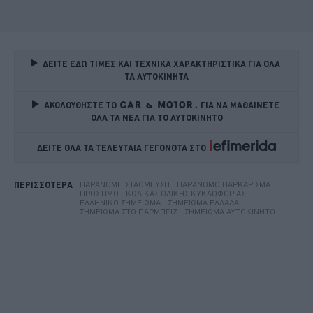
ΔΕΙΤΕ ΕΔΩ ΤΙΜΕΣ ΚΑΙ ΤΕΧΝΙΚΑ ΧΑΡΑΚΤΗΡΙΣΤΙΚΑ ΓΙΑ ΟΛΑ 
ΤΑ ΑΥΤΟΚΙΝΗΤΑ
ΑΚΟΛΟΥΘΗΣΤΕ ΤΟ
ΓΙΑ ΝΑ ΜΑΘΑΙΝΕΤΕ 
ΟΛΑ ΤΑ ΝΕΑ ΓΙΑ ΤΟ ΑΥΤΟΚΙΝΗΤΟ
ΔΕΙΤΕ ΟΛΑ ΤΑ ΤΕΛΕΥΤΑΙΑ ΓΕΓΟΝΟΤΑ ΣΤΟ    
ΠΑΡΆΝΟΜΗ ΣΤΆΘΜΕΥΣΗ
ΠΑΡΆΝΟΜΟ ΠΑΡΚΆΡΙΣΜΑ
ΠΕΡΙΣΣΟΤΕΡΑ
ΠΡΌΣΤΙΜΟ
ΚΏΔΙΚΑΣ ΟΔΙΚΉΣ ΚΥΚΛΟΦΟΡΊΑΣ
ΕΛΛΗΝΙΚΌ ΣΗΜΕΊΩΜΑ
ΣΗΜΕΊΩΜΑ ΕΛΛΆΔΑ
ΣΗΜΕΊΩΜΑ ΣΤΟ ΠΑΡΜΠΡΊΖ
ΣΗΜΕΊΩΜΑ ΑΥΤΟΚΊΝΗΤΟ