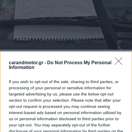
Υπενθυμίζεται πως σύμφωνα με το νέο Κώδικα Οδικής
carandmotor.gr -
Do Not Process My Personal
Information
Κυκλοφορίας περί στάσης και στάθμευσης, το
πρόστιμο
για παράνομη στάθμευση
ξεκινά από τα 30 ευρώ και
If you wish to opt-out of the sale, sharing to third parties, or
μπορεί να φτάσει έως τα 1.200 ευρώ
ανάλογα με τη
processing of your personal or sensitive information for
σοβαρότητα της παράβασης, ενώ σε ορισμένες
targeted advertising by us, please use the below opt-out
section to confirm your selection. Please note that after your
περιπτώσεις συνοδεύεται και από αφαίρεση της άδειας
opt-out request is processed you may continue seeing
οδήγησης.
interest-based ads based on personal information utilized by
us or personal information disclosed to third parties prior to
your opt-out. You may separately opt-out of the further
Μάλιστα, σε περίπτωση που το αυτοκίνητο είναι
disclosure of your personal information by third parties on the