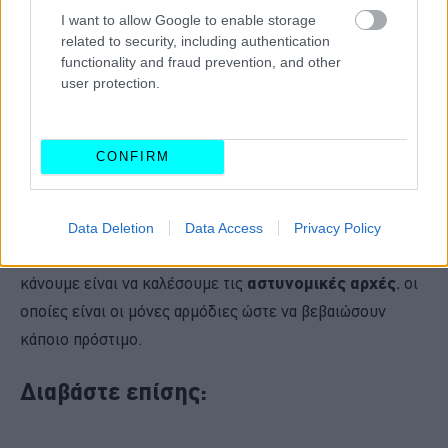
I want to allow Google to enable storage
related to security, including authentication
functionality and fraud prevention, and other
user protection.
CONFIRM
Σε κάθε περίπτωση, αν εντοπίσουμε κάποιο
παράνομα
Data Deletion
Data Access
Privacy Policy
σταθμευμένο όχημα
, τότε αυτό που οφείλουμε να
κάνουμε είναι να καλέσουμε τις
αστυνομικές αρχές
, οι
οποίες είναι οι μόνες αρμόδιες ώστε να βεβαιώσουν
κάποιο πρόστιμο.
Διαβάστε επίσης: