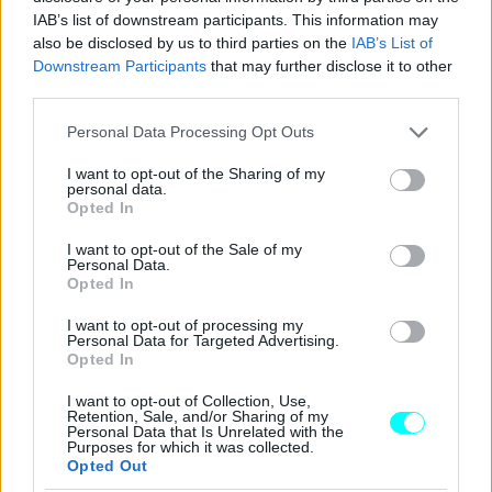
παρκαρισμένο και ο οδηγός του δεν είναι στο σημείο κατά
IAB’s list of downstream participants. This information may
την βεβαίωση της κλήσης,
το αστυνομικό όργανο έχει
also be disclosed by us to third parties on the
IAB’s List of
Downstream Participants
that may further disclose it to other
το δικαίωμα αφαίρεσης των πινακίδων
third parties.
κυκλοφορίας
, οι οποίες επιστρέφονται στο αυτοκίνητο
Please note that this website/app uses one or more Google
αφού ο οδηγός προσκομίσει το δίπλωμα οδήγησης στο
Personal Data Processing Opt Outs
services and may gather and store information including but
πλησιέστερο αστυνομικό τμήμα.
not limited to your visit or usage behaviour. You may click to
I want to opt-out of the Sharing of my
personal data.
grant or deny consent to Google and its third-party tags to
Opted In
use your data for below specified purposes in below Google
consent section.
I want to opt-out of the Sale of my
Personal Data.
Opted In
I want to opt-out of processing my
Personal Data for Targeted Advertising.
Opted In
I want to opt-out of Collection, Use,
Retention, Sale, and/or Sharing of my
Personal Data that Is Unrelated with the
Purposes for which it was collected.
Opted Out