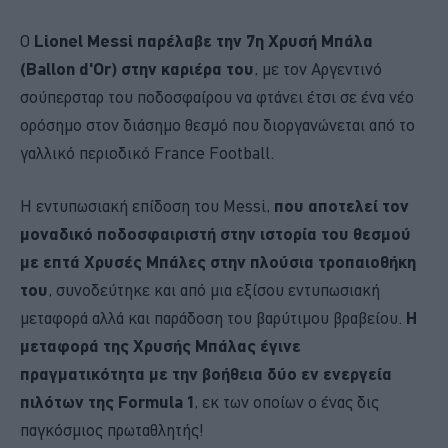
Ο
Lionel Messi παρέλαβε την 7η Χρυσή Μπάλα
(Ballon d'Or) στην καριέρα του
, με τον Αργεντινό
σούπερσταρ του ποδοσφαίρου να φτάνει έτσι σε ένα νέο
ορόσημο στον διάσημο θεσμό που διοργανώνεται από το
γαλλικό περιοδικό France Football.
Η εντυπωσιακή επίδοση του Messi,
που αποτελεί τον
μοναδικό ποδοσφαιριστή στην ιστορία του θεσμού
με επτά Χρυσές Μπάλες στην πλούσια τροπαιοθήκη
του
, συνοδεύτηκε και από μια εξίσου εντυπωσιακή
μεταφορά αλλά και παράδοση του βαρύτιμου βραβείου.
Η
μεταφορά της Χρυσής Μπάλας έγινε
πραγματικότητα με την βοήθεια δύο εν ενεργεία
πιλότων της Formula 1
, εκ των οποίων ο ένας δις
παγκόσμιος πρωταθλητής!