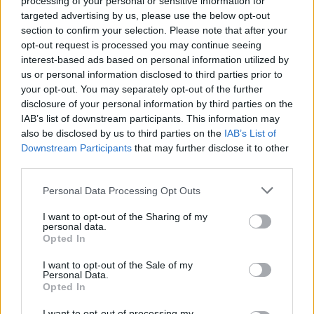
processing of your personal or sensitive information for
μοτέρ και μιας μεγάλης σε χωρητικότητα μπαταρίας με την
targeted advertising by us, please use the below opt-out
οποία θα εξασφαλίζεται αυτονομία κίνησης
άνω των 400
section to confirm your selection. Please note that after your
opt-out request is processed you may continue seeing
χιλιομέτρων
. Παράλληλα, η φίρμα ισχυρίζεται πως η
interest-based ads based on personal information utilized by
ηλεκτρική EQG θα διατηρήσει στο έπακρο τα off road
us or personal information disclosed to third parties prior to
γονίδια της G-Class συνδυάζοντας τα με τα
your opt-out. You may separately opt-out of the further
disclosure of your personal information by third parties on the
πλεονεκτήματα ενός EV μοντέλου μηδενικών ρύπων.
IAB’s list of downstream participants. This information may
also be disclosed by us to third parties on the
IAB’s List of
Downstream Participants
that may further disclose it to other
third parties.
Please note that this website/app uses one or more Google
Personal Data Processing Opt Outs
services and may gather and store information including but
not limited to your visit or usage behaviour. You may click to
I want to opt-out of the Sharing of my
personal data.
grant or deny consent to Google and its third-party tags to
Opted In
use your data for below specified purposes in below Google
consent section.
I want to opt-out of the Sale of my
Personal Data.
Opted In
I want to opt-out of processing my