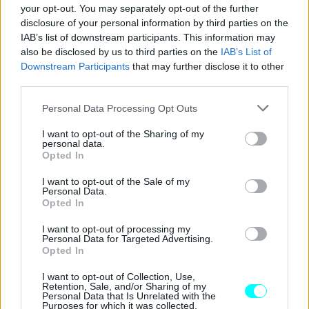
ενότητες για τις νέες τεχνολογίες και την
your opt-out. You may separately opt-out of the further
disclosure of your personal information by third parties on the
ηλεκτροκίνηση», ενώ πρότεινε ο υποψήφιος οδηγός να
IAB’s list of downstream participants. This information may
εκπαιδεύεται και πάνω στις
επιπτώσεις από ένα
also be disclosed by us to third parties on the
IAB’s List of
τροχαίο ατύχημα
όπου εμπλέκεται
ηλεκτρικό όχημα,
Downstream Participants
that may further disclose it to other
third parties.
όπως και στις ενέργειες στις οποίες αυτός θα πρέπει να
προβεί κατόπιν της σύγκρουσης προκειμένου να
Please note that this website/app uses one or more Google
Personal Data Processing Opt Outs
services and may gather and store information including but
διασφαλίσει ότι δεν θα κινδυνέψει.
not limited to your visit or usage behaviour. You may click to
I want to opt-out of the Sharing of my
personal data.
grant or deny consent to Google and its third-party tags to
Opted In
Τέλος, αναφέρθηκε και στην αδήριτη ανάγκη
use your data for below specified purposes in below Google
consent section.
μετεκπαίδευσης των οδηγών,
μιας και ένας άνθρωπος
I want to opt-out of the Sale of my
Personal Data.
που οδηγεί επί χρόνια ένα παλιάς τεχνολογίας αυτοκίνητο
Opted In
δεν μπορεί να κάτσει από τη μία μέρα στην άλλη σε ένα
I want to opt-out of processing my
σύγχρονο ΙΧ το οποίο βρίθει από νέα συστήματα τα οποία
Personal Data for Targeted Advertising.
Opted In
αγνοεί.
I want to opt-out of Collection, Use,
Retention, Sale, and/or Sharing of my
Personal Data that Is Unrelated with the
Purposes for which it was collected.