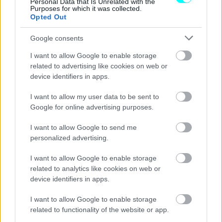
Personal Data that Is Unrelated with the
Purposes for which it was collected.
Opted Out
Google consents
I want to allow Google to enable storage
Ο σχεδιασμός της νέας Delta, σύμφωνα με δημοσιεύματα,
related to advertising like cookies on web or
θα διατηρήσει τη hatchback σιλουέτα αλλά
δεν θα έχει
device identifiers in apps.
τα αγωνιστικά «γονίδια» της θρυλικής Delta
που
I want to allow my user data to be sent to
μεσουρανούσε τη δεκαετία του '80 στο Παγκόσμιο
Google for online advertising purposes.
Πρωτάθλημα Ράλι. Θα εκπέμπει, αντίθετα, κατά κύριο λόγο
I want to allow Google to send me
τις
τεχνολογίες της ηλεκτροκίνησης και ποιοτικά
personalized advertising.
υλικά που θα βρίσκονται στις παρυφές του premium
.
Ενδέχεται, μάλιστα, να πάρει και μια Crossover μορφή
I want to allow Google to enable storage
related to analytics like cookies on web or
στο πρότυπο του Peugeot 2008.
device identifiers in apps.
I want to allow Google to enable storage
related to functionality of the website or app.