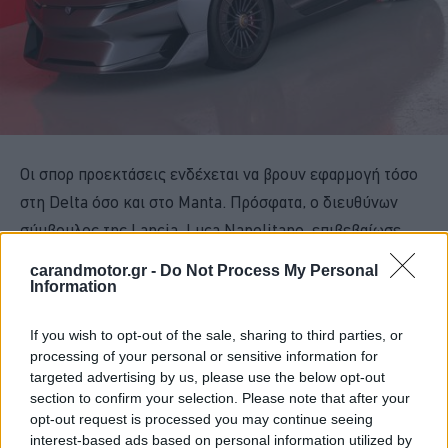
Οι σπορ προεκτάσεις ενδέχεται να βρουν εφαρμογή τόσο
στη Delta όσο και στο Manta. Πρόσφατα, ο διευθύνων
σύμβουλος της Lancia, Luca Napolitano, επιβεβαίωσε
επισήμως ότι η Delta -μετά το 2014-
θα περάσει στη νέα
carandmotor.gr -
Do Not Process My Personal
της γενιά το 2026 ως αμιγώς ηλεκτρική
και «θα είναι
Information
μια αληθινή Delta: ένα συναρπαστικό αυτοκίνητο, ένα
If you wish to opt-out of the sale, sharing to third parties, or
μανιφέστο της προόδου και της τεχνολογίας».
processing of your personal or sensitive information for
targeted advertising by us, please use the below opt-out
section to confirm your selection. Please note that after your
opt-out request is processed you may continue seeing
interest-based ads based on personal information utilized by