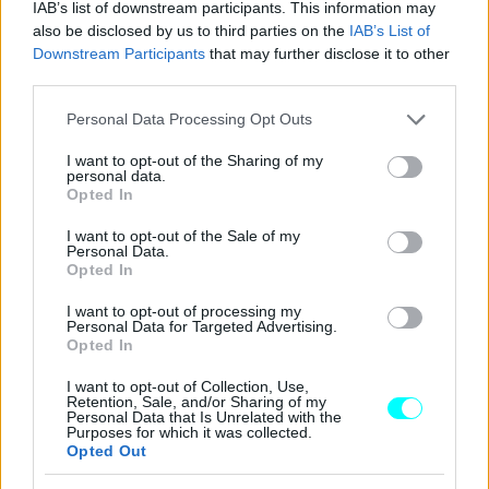
IAB’s list of downstream participants. This information may
also be disclosed by us to third parties on the
IAB’s List of
Downstream Participants
that may further disclose it to other
third parties.
Please note that this website/app uses one or more Google
Personal Data Processing Opt Outs
services and may gather and store information including but
not limited to your visit or usage behaviour. You may click to
I want to opt-out of the Sharing of my
personal data.
grant or deny consent to Google and its third-party tags to
Opted In
use your data for below specified purposes in below Google
consent section.
I want to opt-out of the Sale of my
Personal Data.
Opted In
I want to opt-out of processing my
Personal Data for Targeted Advertising.
Opted In
I want to opt-out of Collection, Use,
Retention, Sale, and/or Sharing of my
Personal Data that Is Unrelated with the
Purposes for which it was collected.
Opted Out