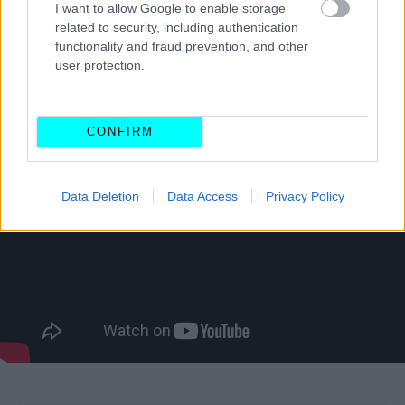
I want to allow Google to enable storage
related to security, including authentication
Δείτε στο παρακάτω βίντεο το
functionality and fraud prevention, and other
στρατιωτικό Lada Niva σε δράση
user protection.
CONFIRM
Data Deletion
Data Access
Privacy Policy