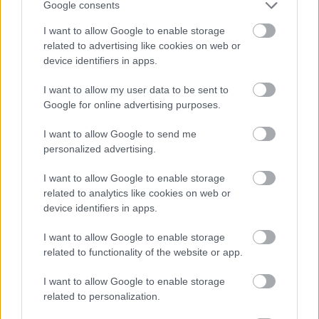
Google consents
I want to allow Google to enable storage
related to advertising like cookies on web or
device identifiers in apps.
I want to allow my user data to be sent to
Google for online advertising purposes.
Φυσικά, μην περιμένετε τα τεχνικά χαρακτηριστικά να σας
I want to allow Google to send me
καταπλήξουν.
Κάτω από το καπό συναντούμε και πάλι
personalized advertising.
τον ατμοσφαιρικό κινητήρα των 1,7 λίτρων με τα 80
άλογα που του επιτρέπει να αναπτύσσει τελική
I want to allow Google to enable storage
related to analytics like cookies on web or
ταχύτητα 130 χλμ./ώρα.
Η τετρακίνηση με τις κοντές
device identifiers in apps.
σχέσεις και το κλείδωμα του πίσω διαφορικού
παραμένουν και εδώ ίδιες.
I want to allow Google to enable storage
related to functionality of the website or app.
Τέλος, να σημειώσουμε πως το στρατιωτικό Niva, που
I want to allow Google to enable storage
θυμίζει buggy, μπορεί να εξοπλιστεί με πολυβόλα Kord
related to personalization.
12,7 χιλιοστών και εκτοξευτές χειροβομβίδων AGS-17.