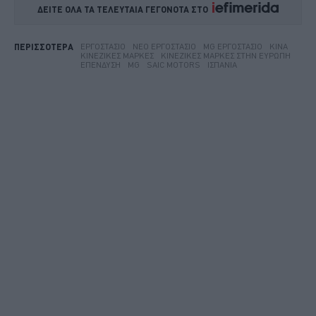
ΔΕΙΤΕ ΟΛΑ ΤΑ ΤΕΛΕΥΤΑΙΑ ΓΕΓΟΝΟΤΑ ΣΤΟ    
ΕΡΓΟΣΤΆΣΙΟ
ΝΈΟ ΕΡΓΟΣΤΆΣΙΟ
MG ΕΡΓΟΣΤΆΣΙΟ
ΚΊΝΑ
ΠΕΡΙΣΣΟΤΕΡΑ
ΚΙΝΕΖΙΚΈΣ ΜΆΡΚΕΣ
ΚΙΝΈΖΙΚΕΣ ΜΆΡΚΕΣ ΣΤΗΝ ΕΥΡΏΠΗ
ΕΠΈΝΔΥΣΗ
MG
SAIC MOTORS
ΙΣΠΑΝΊΑ