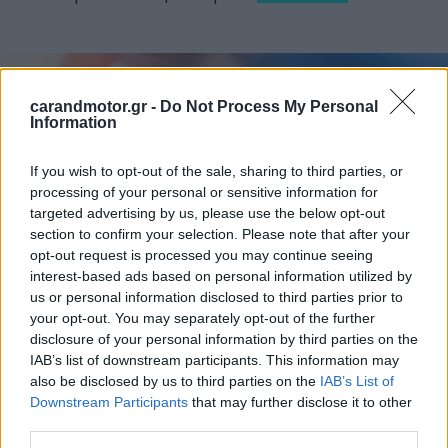
carandmotor.gr -
Do Not Process My Personal
Information
If you wish to opt-out of the sale, sharing to third parties, or
processing of your personal or sensitive information for
targeted advertising by us, please use the below opt-out
section to confirm your selection. Please note that after your
opt-out request is processed you may continue seeing
interest-based ads based on personal information utilized by
us or personal information disclosed to third parties prior to
your opt-out. You may separately opt-out of the further
disclosure of your personal information by third parties on the
Σύμφωνα με την MG, η επένδυση αναμένεται να ενισχύσει
IAB’s list of downstream participants. This information may
σημαντικά και την τοπική εφοδιαστική αλυσίδα,
also be disclosed by us to third parties on the
IAB’s List of
δημιουργώντας νέες συνεργασίες με προμηθευτές και
Downstream Participants
that may further disclose it to other
third parties.
βιομηχανικούς εταίρους.
Ωστόσο, άγνωστο παραμένει