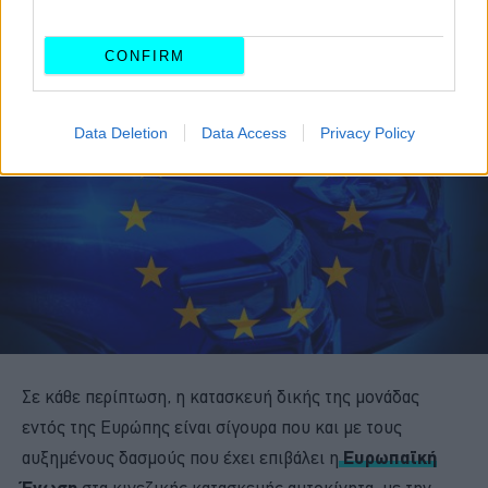
CONFIRM
Data Deletion
Data Access
Privacy Policy
Σε κάθε περίπτωση, η κατασκευή δικής της μονάδας
εντός της Ευρώπης είναι σίγουρα που και με τους
αυξημένους δασμούς που έχει επιβάλει η
Ευρωπαϊκή
Ένωση
στα κινεζικής κατασκευής αυτοκίνητα, με την