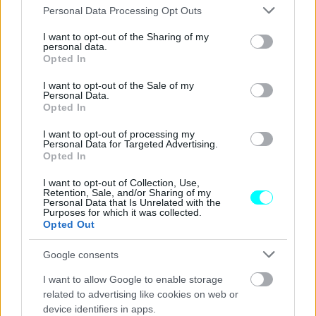
ακόμη ποια ακριβώς μοντέλα θα παράγονται στις
Please note that this website/app uses one or more Google
Personal Data Processing Opt Outs
services and may gather and store information including but
νέες εγκαταστάσεις.
not limited to your visit or usage behaviour. You may click to
I want to opt-out of the Sharing of my
personal data.
grant or deny consent to Google and its third-party tags to
Opted In
Ειδικότερα,
η εταιρεία δεν έχει ακόμη ξεκαθαρίσει αν
use your data for below specified purposes in below Google
η παραγωγή θα αφορά αμιγώς ηλεκτρικά, υβριδικά ή
consent section.
I want to opt-out of the Sale of my
Personal Data.
plug-in υβριδικά μοντέλα
, κάτι που αναμένεται να
Opted In
αποσαφηνιστεί σε μεταγενέστερο στάδιο.
Στην
I want to opt-out of processing my
παρούσα φάση, η MG ανέφερε απλώς ότι το νέο
Personal Data for Targeted Advertising.
Opted In
εργοστάσιο θα υποστηρίξει τη συνολική ευρωπαϊκή της
στρατηγική, χωρίς να δίνει περισσότερες λεπτομέρειες
I want to opt-out of Collection, Use,
Retention, Sale, and/or Sharing of my
για τη γκάμα που θα κατασκευάζεται εκεί.
Personal Data that Is Unrelated with the
Purposes for which it was collected.
Opted Out
Google consents
I want to allow Google to enable storage
related to advertising like cookies on web or
device identifiers in apps.