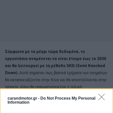
Σύμφωνα με τα μέχρι τώρα δεδομένα, το
εργοστάσιο αναμένεται να είναι έτοιμο έως το 2030
και θα λειτουργεί με τη μέθοδο SKD (Semi Knocked
Down).
Αυτό σημαίνει πως βασικά τμήματα των οχημάτων
θα κατασκευάζονται στην Κίνα και θα αποστέλλονται στην
Ισπανία, όπου θα πραγματοποιείται η τελική
συναρμολόγηση των αυτοκινήτων.
carandmotor.gr -
Do Not Process My Personal
Information
H πόλη του Ferrol αποτελεί ιστορική παραθαλάσσια πόλη