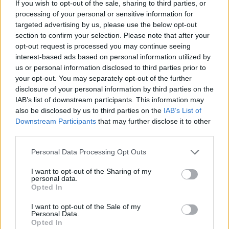
της Ισπανίας ενώ διαθέτει
στρατηγικής σημασίας
If you wish to opt-out of the sale, sharing to third parties, or
processing of your personal or sensitive information for
λιμάνι
, κάτι που αποτελεί ο βασικός λόγος πίσω από
targeted advertising by us, please use the below opt-out
την επιλογή της πόλης.
Πιο συγκεκριμένα, η MG
section to confirm your selection. Please note that after your
φαίνεται πως προτίμησε την περιοχή καθώς η παρουσία
opt-out request is processed you may continue seeing
interest-based ads based on personal information utilized by
άλλων αυτοκινητοβιομηχανιών στο λιμάνι της Vigo
us or personal information disclosed to third parties prior to
περιορίζει σημαντικά τη δυνατότητα πρόσβασης και
your opt-out. You may separately opt-out of the further
αξιοποίησης του λιμανιού από νέους κατασκευαστές.
disclosure of your personal information by third parties on the
IAB’s list of downstream participants. This information may
also be disclosed by us to third parties on the
IAB’s List of
Το σχέδιο της MG συνδέεται άμεσα και με τους
Downstream Participants
that may further disclose it to other
αυξημένους δασμούς που έχει επιβάλει η Ευρωπαϊκή
third parties.
Ένωση στα κινεζικά αυτοκίνητα, οι οποίοι σε ορισμένες
Please note that this website/app uses one or more Google
Personal Data Processing Opt Outs
περιπτώσεις φτάνουν ακόμη και το 40%.
Η δημιουργία
services and may gather and store information including but
not limited to your visit or usage behaviour. You may click to
I want to opt-out of the Sharing of my
εργοστασίου εντός
ευρωπαϊκού εδάφους
δίνει τη
personal data.
grant or deny consent to Google and its third-party tags to
δυνατότητα στη μάρκα να μειώσει σημαντικά το
Opted In
use your data for below specified purposes in below Google
σχετικό κόστος και να διατηρήσει ανταγωνιστικές
consent section.
I want to opt-out of the Sale of my
Personal Data.
τιμές στην ευρωπαϊκή αγορά.
Opted In