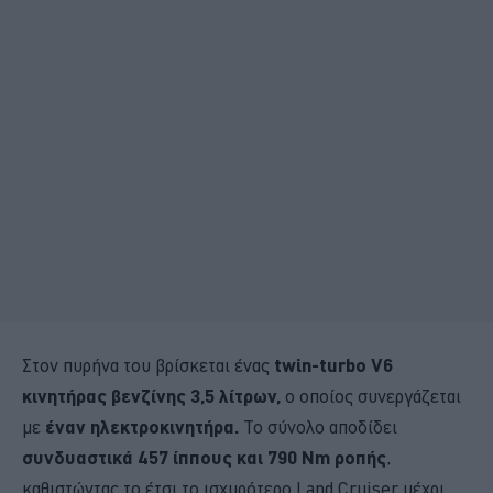
Στον πυρήνα του βρίσκεται ένας
twin-turbo V6
κινητήρας βενζίνης 3,5 λίτρων,
ο οποίος συνεργάζεται
με
έναν ηλεκτροκινητήρα.
Το σύνολο αποδίδει
συνδυαστικά 457 ίππους και 790 Nm ροπής
,
καθιστώντας το έτσι το ισχυρότερο Land Cruiser μέχρι