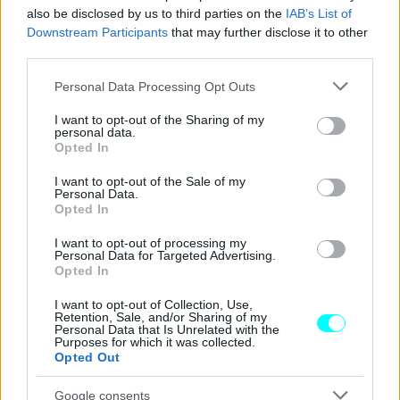
του
ανανεωμένου εμπρός προφυλακτήρα
και του
also be disclosed by us to third parties on the
IAB’s List of
Downstream Participants
that may further disclose it to other
αναθεωρημένου σχεδιασμού των αεραγωγών
, ειδικά
third parties.
για την
έκδοση VXR
. Η
έκδοση GR Sport
δεν διαθέτει
Please note that this website/app uses one or more Google
αυτές τις εξωτερικές αλλαγές, αλλά και οι δύο εκδόσεις
Personal Data Processing Opt Outs
services and may gather and store information including but
φέρουν το
σήμα «457 TT»
στα πλάγια και ένα
έμβλημα
not limited to your visit or usage behaviour. You may click to
I want to opt-out of the Sharing of my
personal data.
«HEV»
στην πίσω πόρτα.
grant or deny consent to Google and its third-party tags to
Opted In
use your data for below specified purposes in below Google
consent section.
I want to opt-out of the Sale of my
Personal Data.
Opted In
I want to opt-out of processing my
Personal Data for Targeted Advertising.
Opted In
I want to opt-out of Collection, Use,
Retention, Sale, and/or Sharing of my
Personal Data that Is Unrelated with the
Purposes for which it was collected.
Opted Out
Google consents