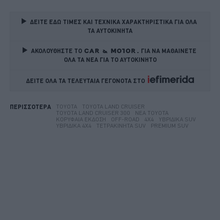
ΔΕΙΤΕ ΕΔΩ ΤΙΜΕΣ ΚΑΙ ΤΕΧΝΙΚΑ ΧΑΡΑΚΤΗΡΙΣΤΙΚΑ ΓΙΑ ΟΛΑ 
ΤΑ ΑΥΤΟΚΙΝΗΤΑ
ΑΚΟΛΟΥΘΗΣΤΕ ΤΟ
ΓΙΑ ΝΑ ΜΑΘΑΙΝΕΤΕ 
ΟΛΑ ΤΑ ΝΕΑ ΓΙΑ ΤΟ ΑΥΤΟΚΙΝΗΤΟ
ΔΕΙΤΕ ΟΛΑ ΤΑ ΤΕΛΕΥΤΑΙΑ ΓΕΓΟΝΟΤΑ ΣΤΟ    
TOYOTA
TOYOTA LAND CRUISER
ΠΕΡΙΣΣΟΤΕΡΑ
TOYOTA LAND CRUISER 300
ΝΈΑ TOYOTA
ΚΟΡΥΦΑΊΑ ΈΚΔΟΣΗ
OFF-ROAD
4X4
ΥΒΡΙΔΙΚΆ SUV
ΥΒΡΙΔΙΚΆ 4X4
ΤΕΤΡΑΚΊΝΗΤΑ SUV
PREMIUM SUV