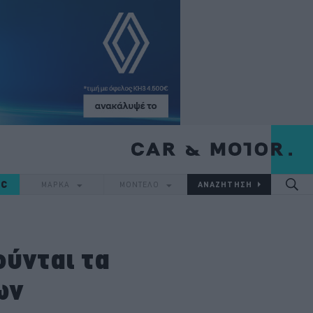
IC
ΜΑΡΚΑ
ΜΟΝΤΕΛΟ
ούνται τα
ων