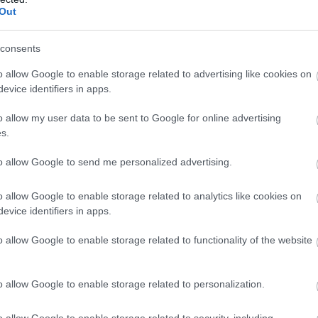
Out
consents
ει ακόμη και σήμερα να αντιστέκεται σθεναρά στην
o allow Google to enable storage related to advertising like cookies on
evice identifiers in apps.
οίο, αν και έχει «γεμίσει» με κουμπιά και χειριστήρια,
άχιστον προς το παρόν…
o allow my user data to be sent to Google for online advertising
s.
BUY NOW
to allow Google to send me personalized advertising.
ΝΑΣ ΚΤΕΟ; ΜΑΘΕ ΣΤΗΝ ΑUTECO
o allow Google to enable storage related to analytics like cookies on
evice identifiers in apps.
VIP VAN ΜΟΝΟ ΜΕ 12 ΕΥΡΩ ΤΟ ΑΤΟΜΟ
o allow Google to enable storage related to functionality of the website
ΑΙΡΙΝΟΣ ΕΛΕΓΧΟΣ ΓΙΑ ΤΟ ΑΥΤΟΚΙΝΗΤΟ 
MG3 ΑΠΟ 16.450 ΕΥΡΩ
o allow Google to enable storage related to personalization.
o allow Google to enable storage related to security, including