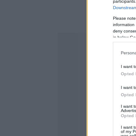
participants
Downstream 
Please note
information 
deny consent
in below Go
Persona
I want t
Opted 
I want t
Opted 
I want 
Advertis
Opted 
I want t
of my P
was col