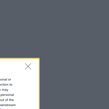
sonal or
ection to
ou may
 personal
out of the
 downstream