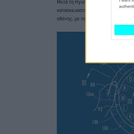
Μετά τη Hyundai (διαβάστε περισσότ
authenti
κατασκευαστής που εξετάζει το ενδ
οθόνης, με το τιμόνι να είναι ωστό