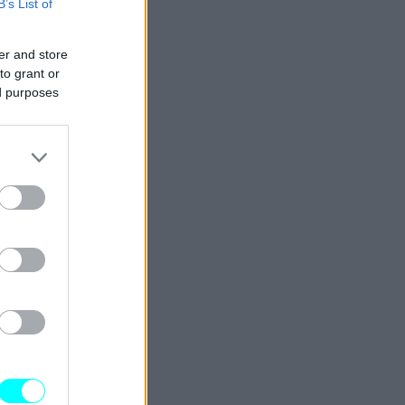
B’s List of
er and store
to grant or
ed purposes