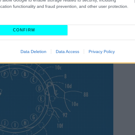
ερα εδώ), η Ford φαίνεται πως είναι ένας ακόμη
cation functionality and fraud prevention, and other user protection.
εχόμενο τοποθέτησης μιας σεβαστών διαστάσεων
σο απαλλαγμένο από φυσικά κουμπιά.
CONFIRM
Data Deletion
Data Access
Privacy Policy