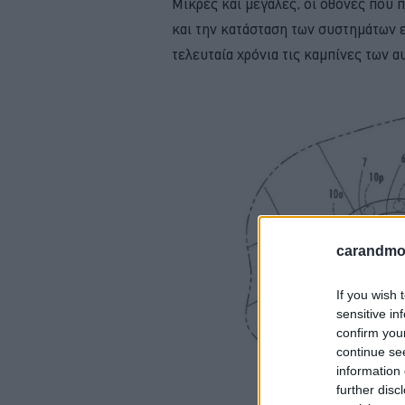
Μικρές και μεγάλες, οι οθόνες που 
και την κατάσταση των συστημάτων 
τελευταία χρόνια τις καμπίνες των α
carandmot
If you wish 
sensitive in
confirm you
continue se
information 
further disc