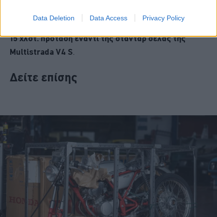
συνδυαστεί και με μια από τις δύο προαιρετικές σέλες,
Data Deletion
Data Access
Privacy Policy
την χαμηλότερη
κατά 30 χλστ. και την ψηλότερη κατά
15 χλστ. πρόταση έναντι της στάνταρ σέλας της
Multistrada V4 S
.
Δείτε επίσης