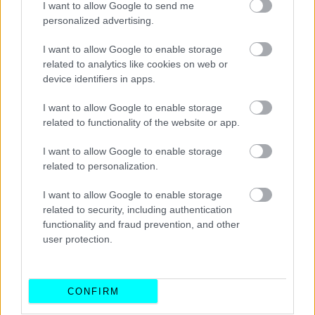
I want to allow Google to send me
personalized advertising.
I want to allow Google to enable storage
related to analytics like cookies on web or
device identifiers in apps.
I want to allow Google to enable storage
related to functionality of the website or app.
I want to allow Google to enable storage
related to personalization.
I want to allow Google to enable storage
related to security, including authentication
Την χρηστικότητα της
Multistrada V4 S έρχεται να
functionality and fraud prevention, and other
βελτιώσει και το νέο κιτ χαμηλώματος της
user protection.
ανάρτησης
το οποίο αποτελείται από νέα κοντύτερα
ελατήρια για το ανεστραμμένο πιρούνι αλλά και το
αμορτισέρ, τα οποία φέρνουν τη μοτοσικλέτα πιο κοντά
CONFIRM
στο έδαφος κατά 20 χλστ. Φυσικά το κιτ μπορεί να