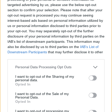
targeted advertising by us, please use the below opt-out
FORD PUMA ΑΠΟ 21.528 ΕΥΡΩ
section to confirm your selection. Please note that after your
opt-out request is processed you may continue seeing
TO NEO SUV ΤΗΣ RENAULT
interest-based ads based on personal information utilized by
us or personal information disclosed to third parties prior to
OMODA -ΥΒΡΙΔΙΚΟ ΟΙΚΟΓΕΝΕΙΑΚΟ SUV ME 24.990 ΕΥΡΩ 
your opt-out. You may separately opt-out of the further
disclosure of your personal information by third parties on the
TO RENAULT 4 ΕΠΙΣΤΡΕΦΕΙ -ΠΟΣΟ ΚΟΣΤΙΖΕΙ 
IAB’s list of downstream participants. This information may
also be disclosed by us to third parties on the
IAB’s List of
Downstream Participants
that may further disclose it to other
third parties.
Please note that this website/app uses one or more Google
Personal Data Processing Opt Outs
services and may gather and store information including but
not limited to your visit or usage behaviour. You may click to
I want to opt-out of the Sharing of my
personal data.
grant or deny consent to Google and its third-party tags to
Opted In
use your data for below specified purposes in below Google
consent section.
I want to opt-out of the Sale of my
Personal Data.
Opted In
I want to opt-out of processing my