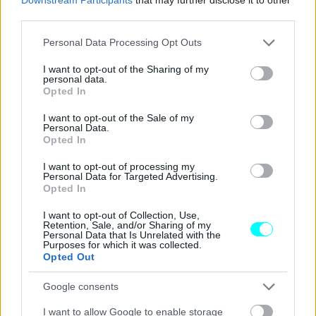
third parties.
Please note that this website/app uses one or more Google
Personal Data Processing Opt Outs
services and may gather and store information including but
not limited to your visit or usage behaviour. You may click to
I want to opt-out of the Sharing of my
personal data.
grant or deny consent to Google and its third-party tags to
Opted In
use your data for below specified purposes in below Google
consent section.
I want to opt-out of the Sale of my
Personal Data.
Opted In
Στις υπόλοιπες αλλαγές του συγκεκριμένου
D
-
Max
,
περιλαμβάνεται ανάρτηση
Penske
2
και σύστημα πέδησης
I want to opt-out of processing my
Personal Data for Targeted Advertising.
Neotech
EVO
-
R
με δίσκους
14,2 ιντσών
και
6πίστονες
Opted In
δαγκάνες
εμπρός (πίσω φέρει 4πίστονες). Οι
18άρες
I want to opt-out of Collection, Use,
ζάντες αλουμινίου
είναι
σφυρήλατες
και για
Retention, Sale, and/or Sharing of my
Personal Data that Is Unrelated with the
ελαστικά
έχουν επιλεγεί τα
Toyo
Proxes
Sport
2
Purposes for which it was collected.
Opted Out
(275/40 R18).
Google consents
Στο εσωτερικό έχει τοποθετηθεί
κλωβός ασφαλείας
I want to allow Google to enable storage