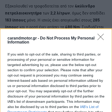
Εξακολουθεί να τροφοδοτείται από τον
4κύλινδρο
πετρελαιοκινητήρα
των
2,2 λίτρων
, όμως δεν αποδίδει
163 ίππους
μόνο. Η ισχύς έχει απογειωθεί στους
285
ίππους
και η ροπή έχει φτάσει τα
480 Nm
. Συνδυάζεται
με
χειροκίνητο κιβώτιο 6 σχέσεων
, αλλά ένας
carandmotor.gr -
Do Not Process My Personal
συμπλέκτης
BK Racing
και ένα
διαφορικό
Information
περιορισμένης ολίσθησης
, εξασφαλίζουν πως η δύναμη
If you wish to opt-out of the sale, sharing to third parties, or
θα βγει στο οδόστρωμα.
processing of your personal or sensitive information for
targeted advertising by us, please use the below opt-out
section to confirm your selection. Please note that after your
opt-out request is processed you may continue seeing
interest-based ads based on personal information utilized by
us or personal information disclosed to third parties prior to
your opt-out. You may separately opt-out of the further
disclosure of your personal information by third parties on the
IAB’s list of downstream participants. This information may
also be disclosed by us to third parties on the
IAB’s List of
Downstream Participants
that may further disclose it to other