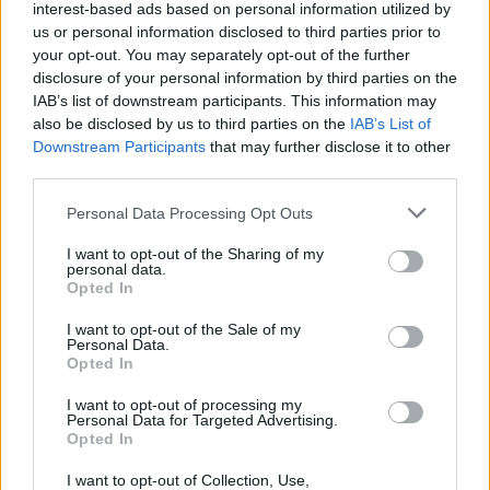
Μέχρι σήμερα πάντως
δεν έχει υπάρξει κάποια
interest-based ads based on personal information utilized by
us or personal information disclosed to third parties prior to
ένσταση για παράβαση από κάμερα
εξαιτίας της
your opt-out. You may separately opt-out of the further
ύπαρξης τροχονόμου
για την ρύθμιση της κυκλοφορίας.
disclosure of your personal information by third parties on the
IAB’s list of downstream participants. This information may
Επίσης η ομάδα των
αστυνομικών
που ελέγχει και
also be disclosed by us to third parties on the
IAB’s List of
Downstream Participants
that may further disclose it to other
αποστέλλει τις βεβαιωμένες παραβάσεις
από
third parties.
κάμερες, έχει το
αναλυτικό πρόγραμμα
των
Please note that this website/app uses one or more Google
Personal Data Processing Opt Outs
τροχονόμων
που
ρυθμίζουν την κυκλοφορία
σε
services and may gather and store information including but
όλους τους
άξονες
που βρίσκονται
κάμερες
οι οποίες
not limited to your visit or usage behaviour. You may click to
I want to opt-out of the Sharing of my
personal data.
βεβαιώνουν παραβάσεις του ΚΟΚ και έτσι,
είναι μάλλον
grant or deny consent to Google and its third-party tags to
Opted In
use your data for below specified purposes in below Google
δύσκολο να γίνει κάποιο λάθος
.
consent section.
I want to opt-out of the Sale of my
Personal Data.
Πώς ρυθμίζουν την κυκλοφορία οι τροχονόμοι
Opted In
I want to opt-out of processing my
Personal Data for Targeted Advertising.
Οι
υποδείξεις
και τα
σήματα
που δίνονται από τους
Opted In
τροχονόμους
που ρυθμίζουν την
κυκλοφορία
I want to opt-out of Collection, Use,
υπερισχύουν των
φωτεινών σηματοδοτών
ή των