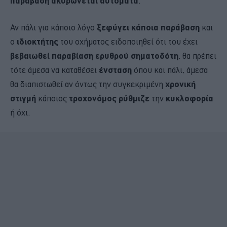
παράβαση ακυρώνεται αυτόματα
.
Αν πάλι για κάποιο λόγο
ξεφύγει κάποια παράβαση
και
ο
ιδιοκτήτης
του οχήματος ειδοποιηθεί ότι του έχει
βεβαιωθεί παραβίαση ερυθρού σηματοδότη
, θα πρέπει
τότε άμεσα να καταθέσει
ένσταση
όπου και πάλι, άμεσα
θα διαπιστωθεί αν όντως την συγκεκριμένη
χρονική
στιγμή
κάποιος
τροχονόμος ρύθμιζε
την
κυκλοφορία
ή όχι.