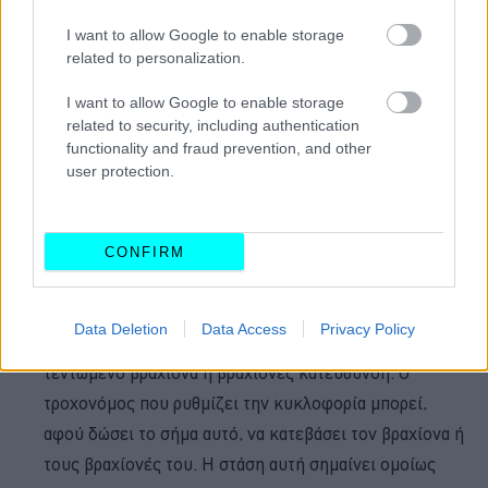
I want to allow Google to enable storage
Βραχίονας υψωμένος κατακόρυφα:
προσοχή,
related to personalization.
διακοπή πορείας για όλους που χρησιμοποιούν την
οδό, από όλες τις κατευθύνσεις πλην των οδηγών οι
I want to allow Google to enable storage
related to security, including authentication
οποίοι δεν μπορούν να διακόψουν την πορεία του
functionality and fraud prevention, and other
οχήματός τους αμέσως και ασφαλώς. Αν το σήμα αυτό
user protection.
δίνεται σε οδικό κόμβο, δεν απαιτείται τα οχήματα που
βρίσκονται στον κόμβο να διακόψουν την πορεία τους.
Βραχίονας ή βραχίονες τεντωμένοι οριζόντια:
CONFIRM
διακοπή πορείας για όλους που χρησιμοποιούν την
οδό και πλησιάζουν από οποιαδήποτε κατεύθυνση η
Data Deletion
Data Access
Privacy Policy
οποία διέρχεται κάθετα προς την οριζόμενη με τον
τεντωμένο βραχίονα ή βραχίονες κατεύθυνση. Ο
τροχονόμος που ρυθμίζει την κυκλοφορία μπορεί,
αφού δώσει το σήμα αυτό, να κατεβάσει τον βραχίονα ή
τους βραχίονές του. Η στάση αυτή σημαίνει ομοίως