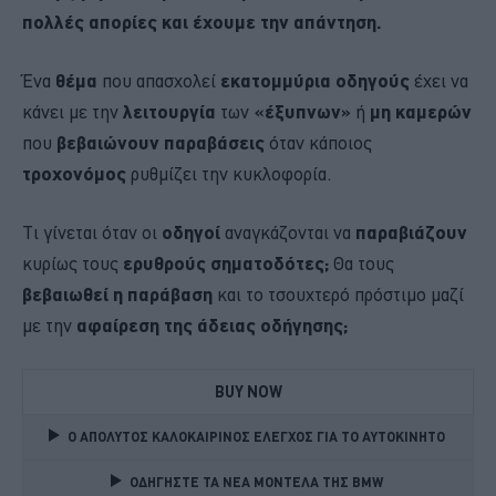
πολλές απορίες και έχουμε την απάντηση.
Ένα
θέμα
που απασχολεί
εκατομμύρια οδηγούς
έχει να
κάνει με την
λειτουργία
των
«έξυπνων»
ή
μη καμερών
που
βεβαιώνουν παραβάσεις
όταν κάποιος
τροχονόμος
ρυθμίζει την κυκλοφορία.
Τι γίνεται όταν οι
οδηγοί
αναγκάζονται να
παραβιάζουν
κυρίως τους
ερυθρούς σηματοδότες;
Θα τους
βεβαιωθεί η παράβαση
και το τσουχτερό πρόστιμο μαζί
με την
αφαίρεση της άδειας οδήγησης;
BUY NOW
Ο ΑΠΟΛΥΤΟΣ ΚΑΛΟΚΑΙΡΙΝΟΣ ΕΛΕΓΧΟΣ ΓΙΑ ΤΟ ΑΥΤΟΚΙΝΗΤΟ 
ΟΔΗΓΗΣΤΕ ΤΑ ΝΕΑ ΜΟΝΤΕΛΑ ΤΗΣ BMW 