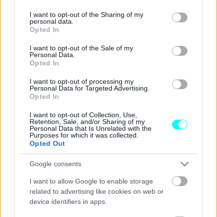
services and may gather and store information including but
not limited to your visit or usage behaviour. You may click to
I want to opt-out of the Sharing of my
personal data.
grant or deny consent to Google and its third-party tags to
Opted In
use your data for below specified purposes in below Google
Άλλωστε ένα από τα βασικά επιχειρήματα υπέρ του
consent section.
I want to opt-out of the Sale of my
«κόφτη» είναι και η
ασφάλεια
. Στα 250 χλμ./ώρα,
Personal Data.
Opted In
οποιοδήποτε οδηγικό λάθος μπορεί να αποβεί μοιραίο. Το
φρενάρισμα, η αποφυγή ενός εμποδίου ή ακόμη και η
I want to opt-out of processing my
Personal Data for Targeted Advertising.
διατήρηση του ελέγχου απαιτούν περίπου υπεράνθρωπα
Opted In
αντανακλαστικά.
I want to opt-out of Collection, Use,
Retention, Sale, and/or Sharing of my
Personal Data that Is Unrelated with the
Τα τελευταία χρόνια, η ταχύτητα ελέγχεται ολοένα και
Purposes for which it was collected.
Opted Out
περισσότερο, ενώ ορισμένοι κατασκευαστές, των οποίων
η εμπορική στρατηγική δεν εστιάζει στους οδηγούς σπορ
Google consents
μοντέλων,
έχουν επιλέξει να θέσουν ακόμη
I want to allow Google to enable storage
χαμηλότερα όρια στην τελική ταχύτητα των
related to advertising like cookies on web or
μοντέλων τους
.
device identifiers in apps.