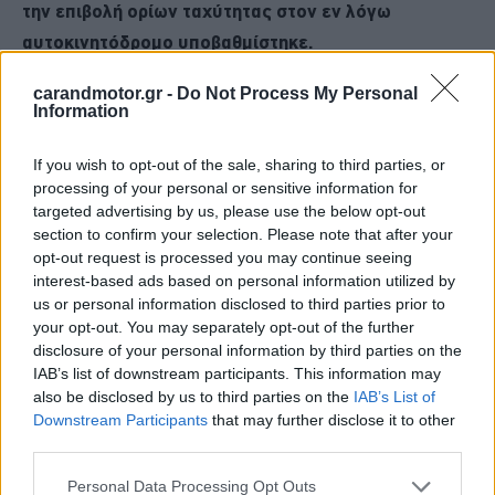
την επιβολή ορίων ταχύτητας στον εν λόγω
αυτοκινητόδρομο υποβαθμίστηκε
.
carandmotor.gr -
Do Not Process My Personal
Επίσης, η τελική των 250 χλμ./ώρα ήταν αρκετά γρήγορη
Information
για τους πελάτες τους, επομένως
δεν υπήρχε μεγάλος
κίνδυνος να μειωθούν οι πωλήσεις αυτών των
If you wish to opt-out of the sale, sharing to third parties, or
processing of your personal or sensitive information for
μοντέλων.
targeted advertising by us, please use the below opt-out
section to confirm your selection. Please note that after your
opt-out request is processed you may continue seeing
interest-based ads based on personal information utilized by
us or personal information disclosed to third parties prior to
your opt-out. You may separately opt-out of the further
disclosure of your personal information by third parties on the
IAB’s list of downstream participants. This information may
also be disclosed by us to third parties on the
IAB’s List of
Downstream Participants
that may further disclose it to other
third parties.
Please note that this website/app uses one or more Google
Personal Data Processing Opt Outs