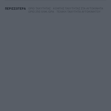
ΌΡΙΟ ΤΑΧΎΤΗΤΑΣ
ΚΌΦΤΗΣ ΤΑΧΎΤΗΤΑΣ ΣΤΑ ΑΥΤΟΚΊΝΗΤΑ
ΠΕΡΙΣΣΟΤΕΡΑ
ΌΡΙΟ 250 ΧΛΜ./ΏΡΑ
ΤΕΛΙΚΉ ΤΑΧΎΤΗΤΑ ΑΥΤΟΚΙΝΉΤΟΥ