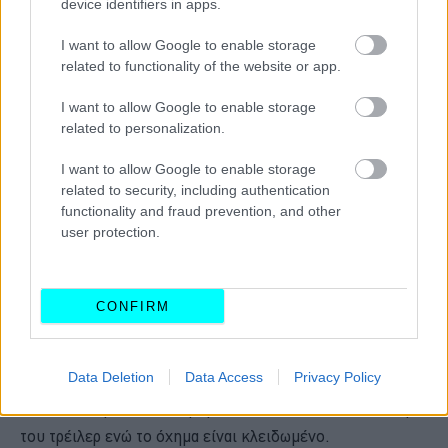
device identifiers in apps.
I want to allow Google to enable storage
related to functionality of the website or app.
I want to allow Google to enable storage
related to personalization.
I want to allow Google to enable storage
Η Ford εξακολουθεί να συνεργάζεται με κατόχους
related to security, including authentication
οχημάτων και εταίρους προκειμένου να αναπτύξει και
functionality and fraud prevention, and other
user protection.
άλλα συστήματα που θα προσφέρουν μεγαλύτερη
ξεγνοιασιά σε εκείνους των οποίων η επαγγελματική
δραστηριότητα βασίζεται στο όχημα και το περιεχόμενό
CONFIRM
του. Το Guard Mode βασίζεται στις υπάρχουσες
προειδοποιήσεις του FordPass Pro,
Data Deletion
Data Access
Privacy Policy
συμπεριλαμβανομένου του Trailer Theft Alert, το οποίο
αποστέλλει μία ειδοποίηση εάν ανιχνεύσει αποσύνδεση
του τρέιλερ ενώ το όχημα είναι κλειδωμένο.