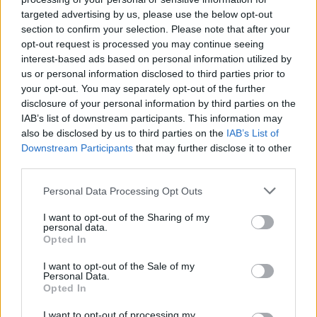
στέλνει μία προειδοποίηση στο smartphone του
targeted advertising by us, please use the below opt-out
ιδιοκτήτη. Το Guard Mode μπορεί να στείλει ειδοποίηση
section to confirm your selection. Please note that after your
opt-out request is processed you may continue seeing
ακόμα και αν κάποιος ξεκλειδώσει το όχημα ή το βάλει
interest-based ads based on personal information utilized by
μπροστά χρησιμοποιώντας ένα κλειδί -κάτι που δεν θα
us or personal information disclosed to third parties prior to
συνέβαινε με ένα συμβατικό συναγερμό και που μπορεί να
your opt-out. You may separately opt-out of the further
disclosure of your personal information by third parties on the
αποδειχτεί χρήσιμο σε περίπτωση κλοπής ή αντιγραφής
IAB’s list of downstream participants. This information may
ενός κλειδιού.
also be disclosed by us to third parties on the
IAB’s List of
Downstream Participants
that may further disclose it to other
third parties.
Οι οθόνες του Guard Mode στο FordPass Pro app
απεικονίζουν τις φορές που κάποιος είχε πρόσβαση στο
Please note that this website/app uses one or more Google
Personal Data Processing Opt Outs
services and may gather and store information including but
όχημα, τις αιτίες κάτω από τις οποίες ενεργοποιήθηκε ο
not limited to your visit or usage behaviour. You may click to
I want to opt-out of the Sharing of my
συναγερμός, τις ώρες των συμβάντων καθώς και την
personal data.
grant or deny consent to Google and its third-party tags to
Opted In
τελευταία γνωστή θέση του οχήματος. Σύντομα, οι
use your data for below specified purposes in below Google
consent section.
χρήστες του FordPass Pro app θα μπορούν να
I want to opt-out of the Sale of my
Personal Data.
προγραμματίζουν την ενεργοποίηση του Guard Mode.
Opted In
I want to opt-out of processing my