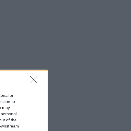
sonal or
ection to
ou may
 personal
out of the
 downstream