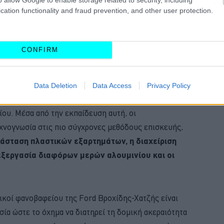
cation functionality and fraud prevention, and other user protection.
CONFIRM
α σημαντικά οφέλη για τον πελάτη
Data Deletion
Data Access
Privacy Policy
υ προγράμματος FCCN κατέχει η εξειδικευμένη
ου. Μέσα από την εκπαίδευση αυτή, οι
εχνογνωσία στις πιο σύγχρονες μεθόδους επισκευής,
άσταση πλαστικών εξαρτημάτων, η διαχείριση
εξεργασία διαφόρων μερών αλουμινίου και οι
χνικοί φανοβαφείου της Ford Βροχίδης-Χατζής είναι
ία ώστε το όχημα να διατηρεί τη δομική ακεραιότητα