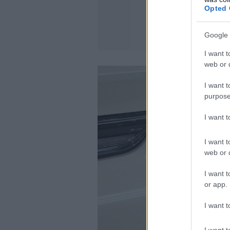
Opted 
Google 
I want t
web or d
I want t
purpose
I want 
I want t
web or d
I want t
or app.
I want t
I want t