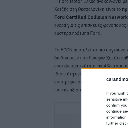
Η Ford Motor Ελλάς ανακοινώνει με
Χατζής στη Θεσσαλονίκη είναι το
πρ
Ford Certified Collision Networ
αγορά για τις επισκευές φανοποιίας
αυστηρά πρότυπα Ford.
Το FCCN αποτελεί το πιο σύγχρονο 
διαδικασιών που διασφαλίζει ότι κά
αποτελεσματικότητα, ακρίβεια και συν
ιδιοκτήτη ενός μοντέλου της μάρκας
carandmot
επιστρέφει στο δρόμο διατηρώντας σ
και την αξιοπιστία του.
If you wish 
sensitive in
confirm you
continue se
information 
ΠΟΤΕ ΠΕΡ
further disc