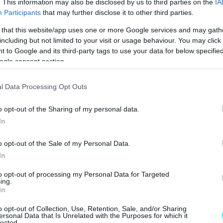
. This information may also be disclosed by us to third parties on the
IA
 NEO SUV ΤΗΣ RENAULT
Participants
that may further disclose it to other third parties.
ΑΙΡΙΝΟΣ ΕΛΕΓΧΟΣ ΓΙΑ ΤΟ ΑΥΤΟΚΙΝΗΤΟ 
 that this website/app uses one or more Google services and may gath
including but not limited to your visit or usage behaviour. You may click 
MG3 ΑΠΟ 16.450 ΕΥΡΩ
 to Google and its third-party tags to use your data for below specifi
ogle consent section.
l Data Processing Opt Outs
o opt-out of the Sharing of my personal data.
In
o opt-out of the Sale of my Personal Data.
In
to opt-out of processing my Personal Data for Targeted
ing.
In
o opt-out of Collection, Use, Retention, Sale, and/or Sharing
ersonal Data that Is Unrelated with the Purposes for which it
lected.