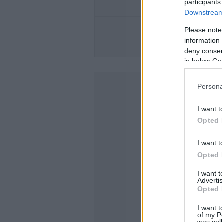
participants
TO
Downstream 
Ο ΑΠΟΛΥΤΟΣ ΚΑΛΟΚ
Please note
information 
deny consent
in below Go
Persona
I want t
Opted 
I want t
Opted 
I want 
Advertis
Opted 
I want t
of my P
was col