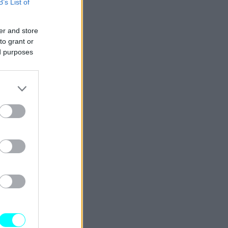
B’s List of
er and store
to grant or
ed purposes