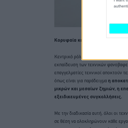
authenti
Κορυφαία κατάρτιση τεχνικών γι
Κεντρικό ρόλο στην πιστοποίηση το
εκπαίδευση των τεχνικών φανοβαφεί
επαγγελματίες τεχνικοί αποκτούν τ
όπως είναι για παράδειγμα
η αποκατ
μικρών και μεσαίων ζημιών, η επ
εξειδικευμένες συγκολλήσεις.
Με την διαδικασία αυτή, όλοι οι τε
σε θέση να ολοκληρώνουν κάθε εργασ