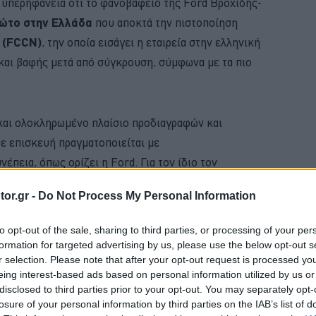
 υπερηφάνεια ότι το φανοβαφείο της Ford Βροχίδης-
ώτο
στην
Ελλάδα
που αποκτά την πιστοποίηση
k (FCCN)
, την οποία εισάγει η εταιρεία στην ελληνική
 και βαφής μετά από σύγκρουση, σύμφωνα με τα πιο
και ολοκληρωμένο πλαίσιο προδιαγραφών και
θε επισκευή πραγματοποιείται με
έπεια, όπως ορίζει η Ford. Για τον ίδιο τον
, αυτό μεταφράζεται σε ένα όχημα το οποίο
or.gr -
Do Not Process My Personal Information
το ακέραιο την ποιότητα κατασκευής, την ασφάλεια
to opt-out of the sale, sharing to third parties, or processing of your per
formation for targeted advertising by us, please use the below opt-out s
r selection. Please note that after your opt-out request is processed y
BUY NOW
eing interest-based ads based on personal information utilized by us or
disclosed to third parties prior to your opt-out. You may separately opt-
ΝΑΣ ΚΤΕΟ; ΜΑΘΕ ΣΤΗΝ ΑUTECO
losure of your personal information by third parties on the IAB’s list of