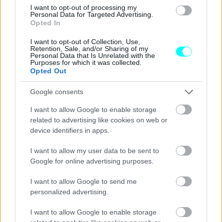
εταιρείας, τον Οκτώβριο θα πραγματοποιηθεί η
I want to opt-out of processing my
Personal Data for Targeted Advertising.
παρουσίαση της «καρδιάς» του αυτοκινήτου
Opted In
(“technological heart”), η πρώτη από τις τρεις συνολικά,
I want to opt-out of Collection, Use,
οι οποίες θα οδηγήσουν βαθμηδόν στην
πλήρη
Retention, Sale, and/or Sharing of my
Personal Data that Is Unrelated with the
αποκάλυψη του μοντέλου την άνοιξη του 2026
.
Purposes for which it was collected.
Opted Out
Όπως αναφέραμε και προηγουμένως, δεν αναμένεται να
Google consents
δούμε το μοντέλο της Ferrari να μπαίνει στην παραγωγή
I want to allow Google to enable storage
πριν το 2028, κάτι που δίνει περισσότερο χρόνο στην
related to advertising like cookies on web or
εταιρεία να διασφαλίσει ότι θα ανταποκριθεί στις
device identifiers in apps.
υψηλότατες προσδοκίες που συνοδεύουν όλες τις
I want to allow my user data to be sent to
κινήσεις της.
Google for online advertising purposes.
Διαβάστε επίσης
I want to allow Google to send me
personalized advertising.
I want to allow Google to enable storage