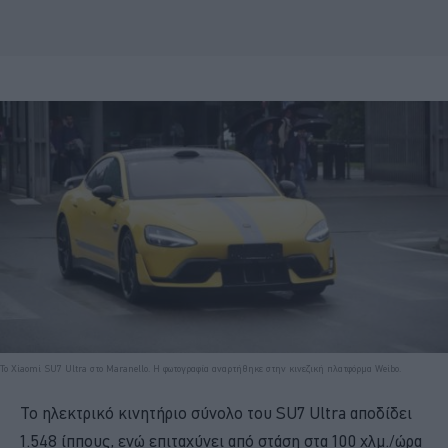
Το Xiaomi SU7 Ultra στο Maranello. Η φωτογραφία αναρτήθηκε στην κινεζική πλατφόρμα Weibo.
Το ηλεκτρικό κινητήριο σύνολο του SU7 Ultra αποδίδει
1.548 ίππους, ενώ επιταχύνει από στάση στα 100 χλμ./ώρα