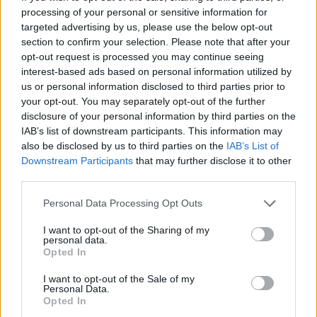
processing of your personal or sensitive information for
targeted advertising by us, please use the below opt-out
section to confirm your selection. Please note that after your
opt-out request is processed you may continue seeing
interest-based ads based on personal information utilized by
us or personal information disclosed to third parties prior to
your opt-out. You may separately opt-out of the further
disclosure of your personal information by third parties on the
IAB’s list of downstream participants. This information may
also be disclosed by us to third parties on the
IAB’s List of
Downstream Participants
that may further disclose it to other
third parties.
Please note that this website/app uses one or more Google
Personal Data Processing Opt Outs
services and may gather and store information including but
not limited to your visit or usage behaviour. You may click to
I want to opt-out of the Sharing of my
personal data.
grant or deny consent to Google and its third-party tags to
Opted In
use your data for below specified purposes in below Google
Η εταιρεία ωστόσο προετοιμάζει πυρετωδώς την
consent section.
I want to opt-out of the Sale of my
παρουσίαση του μοντέλου, αφού σύμφωνα με δηλώσεις
Personal Data.
του
Benedetto Vigna
, διευθύνοντα συμβούλου της
Opted In