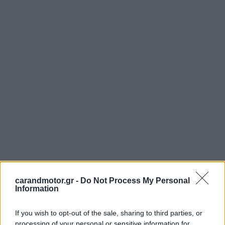
carandmotor.gr -
Do Not Process My Personal
Information
«Η νέα επένδυση δεν θα ενισχύσει μόνο τη θέση μας στην
αγορά αλλά θα ωφελήσει και τους πελάτες μας να
If you wish to opt-out of the sale, sharing to third parties, or
καταπολεμήσουν την κρίση που έχει δημιουργηθεί στην
processing of your personal or sensitive information for