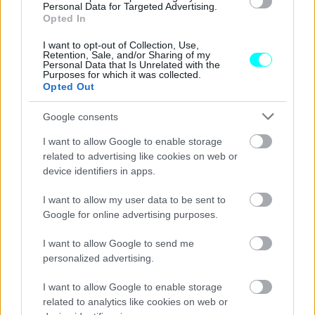
Personal Data for Targeted Advertising.
ήδη κ
αι θα αποφέρουν «καρπούς» το 2023, από τα
Opted In
35.000 τμ. που βρίσκονται σήμερα σε πάνω από
I want to opt-out of Collection, Use,
44.000 τ.μ
.
Retention, Sale, and/or Sharing of my
Personal Data that Is Unrelated with the
Purposes for which it was collected.
Η νέα επένδυση της Bosch
που θα ξεπεράσει τα 250
Opted Out
εκατ. ευρώ έρχεται να προστεθεί στις επενδύσεις
Google consents
άνω των 400 εκατ. ευρώ
που είχε ανακοινώνει ο
I want to allow Google to enable storage
γερμανικός κολοσσός τον περασμένο Οκτώβριο, για τον
related to advertising like cookies on web or
ίδιο λόγο τόσο στο Reutlingen όσο και στο εργοστάσιο
device identifiers in apps.
του στην πόλη Dresden, αλλά και στην Μαλαισία.
I want to allow my user data to be sent to
Google for online advertising purposes.
Δείτε επίσης
I want to allow Google to send me
personalized advertising.
I want to allow Google to enable storage
related to analytics like cookies on web or