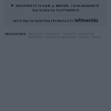
ΑΚΟΛΟΥΘΗΣΤΕ ΤΟ
ΓΙΑ ΝΑ ΜΑΘΑΙΝΕΤΕ 
ΟΛΑ ΤΑ ΝΕΑ ΓΙΑ ΤΟ ΑΥΤΟΚΙΝΗΤΟ
ΔΕΙΤΕ ΟΛΑ ΤΑ ΤΕΛΕΥΤΑΙΑ ΓΕΓΟΝΟΤΑ ΣΤΟ    
ΗΜΙΑΓΩΓΌΣ
ΗΜΙΑΓΩΓΟΊ
ΠΛΑΚΈΤΕΣ ΗΜΙΑΓΩΓΏΝ
ΠΕΡΙΣΣΟΤΕΡΑ
ΜΙΚΡΟΤΣΊΠ
ΠΑΡΑΓΩΓΉ ΗΜΙΑΓΩΓΏΝ
ΕΥΡΏΠΗ
BOSCH