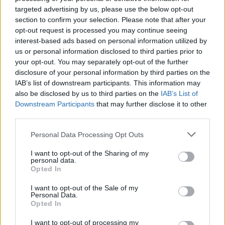
εφοδιαστική αλυσίδα των ημιαγωγών.», δήλωσε σχετικά ο
targeted advertising by us, please use the below opt-out
section to confirm your selection. Please note that after your
Δρ. Stefan Hartung
, πρόεδρος του δ.σ. των Γερμανών,
opt-out request is processed you may continue seeing
ενώ πρόσθεσε ότι η εταιρεία του εργάζεται
interest-based ads based on personal information utilized by
συστηματικά τον τελευταίο καιρό στην επέκταση της
us or personal information disclosed to third parties prior to
your opt-out. You may separately opt-out of the further
παραγωγής ημιαγωγών
στο συγκεκριμένο εργοστάσιο.
disclosure of your personal information by third parties on the
IAB’s list of downstream participants. This information may
Η επέκταση της γραμμής παραγωγής στο εργοστάσιο
θα
also be disclosed by us to third parties on the
IAB’s List of
Downstream Participants
that may further disclose it to other
δημιουργήσει επιπλέον 3.600 τ.μ. «υπερκαθαρών»
third parties.
χώρων
, που είναι απαραίτητοι για την κατασκευή
Please note that this website/app uses one or more Google
μικροτσίπ, με τον καθαρισμό της ατμόσφαιρας εντός της
Personal Data Processing Opt Outs
services and may gather and store information including but
γραμμής από οποιοδήποτε μικροσωματίδιο να
not limited to your visit or usage behaviour. You may click to
I want to opt-out of the Sharing of my
personal data.
πραγματοποιείται με μηχανήματα τελευταίας τεχνολογίας.
grant or deny consent to Google and its third-party tags to
Opted In
use your data for below specified purposes in below Google
consent section.
I want to opt-out of the Sale of my
Η επέκταση αναμένεται να ξεκινήσει να συμβάλλει στην
Personal Data.
αύξηση παραγωγής το 2025. Οι εν λόγω χώροι θα
Opted In
αυξηθούν, μαζί με τις επεκτάσεις που πραγματοποιούνται
I want to opt-out of processing my