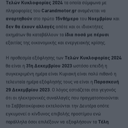
Τελών Κυκλοφορίας 2024
τα οποία σύμφωνα με
πληροφορίες του
Carandmotor.gr
αναμένεται να
αναρτηθούν
στο πρώτο
15νθήμερο
του
Νοεμβρίου
και
δεν θα έχουν αλλαγές
οπότε και οι ιδιοκτήτες
οχημάτων θα καταβάλλουν τα
ίδια ποσά με πέρυσι
εξαιτίας της οικονομικής και ενεργειακής κρίσης.
Η προθεσμία εξόφλησης των
Τελών Κυκλοφορίας 2024
θα είναι η
31η Δεκεμβρίου 2023
ωστόσο επειδή η
συγκεκριμένη ημέρα είναι Κυριακή είναι πολύ πιθανό η
τελευταία ημέρα εξόφλησής τους να είναι η
Παρασκευή
29 Δεκεμβρίου 2023
. Ο λόγος εστιάζεται στο γεγονός
ότι οι ηλεκτρονικές συναλλαγές που πραγματοποιούνται
το Σαββατοκύριακο εκτελούνται την Δευτέρα οπότε
εγκυμονεί ο κίνδυνος επιβολής προστίμου ενώ
παράλληλα όσοι επιλέξουν να εξοφλήσουν τα
Τέλη