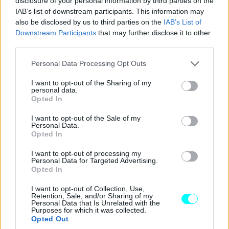
disclosure of your personal information by third parties on the
IAB’s list of downstream participants. This information may
Ταξινόμηση 1.1.2006 – 31.10.2010
also be disclosed by us to third parties on the
IAB’s List of
Downstream Participants
that may further disclose it to other
0 -300 κυβικά: 22 ευρώ
third parties.
Please note that this website/app uses one or more Google
Personal Data Processing Opt Outs
301-785 κυβικά: 55 ευρώ
services and may gather and store information including but
not limited to your visit or usage behaviour. You may click to
I want to opt-out of the Sharing of my
personal data.
grant or deny consent to Google and its third-party tags to
786-1.071 κυβικά: 120 ευρώ
Opted In
use your data for below specified purposes in below Google
consent section.
I want to opt-out of the Sale of my
1.072-1.357 κυβικά: 135 ευρώ
Personal Data.
Opted In
1.358 -1.548 κυβικά: 255 ευρώ
I want to opt-out of processing my
Personal Data for Targeted Advertising.
Opted In
1.549-1.738 κυβικά: 280 ευρώ
I want to opt-out of Collection, Use,
Retention, Sale, and/or Sharing of my
Personal Data that Is Unrelated with the
1.739-1.928 κυβικά: 320 ευρώ
Purposes for which it was collected.
Opted Out