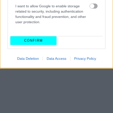
I want to allow Google to enable storage
1.358 -1.548 κυβικά: 240 ευρώ
related to security, including authentication
functionality and fraud prevention, and other
user protection.
1.549-1.738 κυβικά: 265 ευρώ
CONFIRM
Data Deletion
Data Access
Privacy Policy