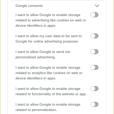
1.929-2.357 κυβικά: 690 ευρώ
Google consents
I want to allow Google to enable storage
2.358-3.000 κυβικά: 920 ευρώ
related to advertising like cookies on web or
device identifiers in apps.
3.001-4.000 κυβικά: 1.150 ευρώ
I want to allow my user data to be sent to
Google for online advertising purposes.
4.001 κυβικά και άνω: 1.380 ευρώ
I want to allow Google to send me
Ταξινόμηση 1.1.2001 – 31.12.2005
personalized advertising.
I want to allow Google to enable storage
0 -300 κυβικά: 22 ευρώ
related to analytics like cookies on web or
device identifiers in apps.
301-785 κυβικά: 55 ευρώ
I want to allow Google to enable storage
related to functionality of the website or app.
786-1.071 κυβικά: 120 ευρώ
I want to allow Google to enable storage
1.072-1.357 κυβικά: 135 ευρώ
related to personalization.