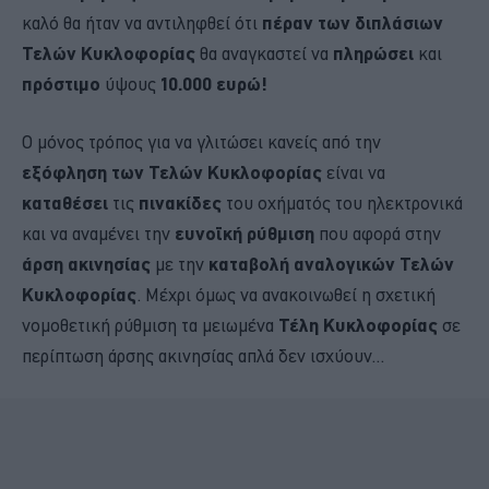
καλό θα ήταν να αντιληφθεί ότι
πέραν των διπλάσιων
Τελών Κυκλοφορίας
θα αναγκαστεί να
πληρώσει
και
πρόστιμο
ύψους
10.000 ευρώ!
Ο μόνος τρόπος για να γλιτώσει κανείς από την
εξόφληση των Τελών Κυκλοφορίας
είναι να
καταθέσει
τις
πινακίδες
του οχήματός του ηλεκτρονικά
και να αναμένει την
ευνοϊκή ρύθμιση
που αφορά στην
άρση ακινησίας
με την
καταβολή αναλογικών Τελών
Κυκλοφορίας
. Μέχρι όμως να ανακοινωθεί η σχετική
νομοθετική ρύθμιση τα μειωμένα
Τέλη Κυκλοφορίας
σε
περίπτωση άρσης ακινησίας απλά δεν ισχύουν...