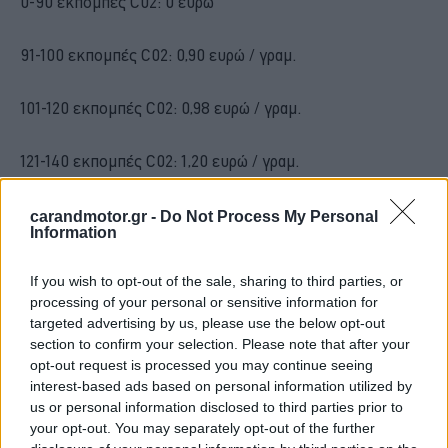
0-90 εκπομπές C02: 0 ευρώ
91-100 εκπομπές C02: 0,90 ευρώ / γραμ.
101-120 εκπομπές C02: 0,98 ευρώ / γραμ.
121-140 εκπομπές C02: 1,20 ευρώ / γραμ.
141-160 εκπομπές C02: 1,85 ευρώ / γραμ.
carandmotor.gr -
Do Not Process My Personal
Information
161-180 εκπομπές C02: 2,45 ευρώ / γραμ.
If you wish to opt-out of the sale, sharing to third parties, or
processing of your personal or sensitive information for
181-200 εκπομπές C02: 2,78 ευρώ / γραμ.
targeted advertising by us, please use the below opt-out
section to confirm your selection. Please note that after your
opt-out request is processed you may continue seeing
201-250 εκπομπές C02: 3,05 ευρώ / γραμ.
interest-based ads based on personal information utilized by
us or personal information disclosed to third parties prior to
251 εκπομπές C02 και άνω: 3,72 ευρώ / γραμ.
your opt-out. You may separately opt-out of the further