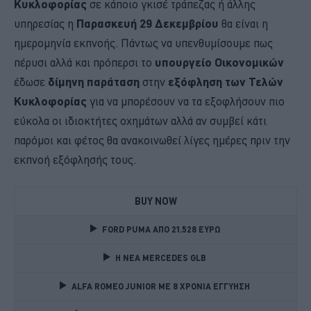
Κυκλοφορίας
σε κάποιο γκισέ τράπεζας ή άλλης
υπηρεσίας η
Παρασκευή 29 Δεκεμβρίου
θα είναι η
ημερομηνία εκπνοής. Πάντως να υπενθυμίσουμε πως
πέρυσι αλλά και πρόπερσι το
υπουργείο Οικονομικών
έδωσε
δίμηνη παράταση
στην
εξόφληση των Τελών
Κυκλοφορίας
για να μπορέσουν να τα εξοφλήσουν πιο
εύκολα οι ιδιοκτήτες οχημάτων αλλά αν συμβεί κάτι
παρόμοι και φέτος θα ανακοινωθεί λίγες ημέρες πριν την
εκπνοή εξόφλησής τους.
BUY NOW
FORD PUMA ΑΠΟ 21.528 ΕΥΡΩ
Η ΝΕΑ MERCEDES GLB 
ALFA ROMEO JUNIOR ME 8 ΧΡΟΝΙΑ ΕΓΓΥΗΣΗ 