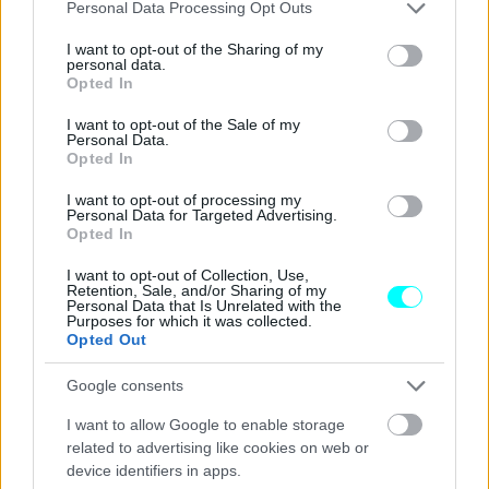
Please note that this website/app uses one or more Google
Personal Data Processing Opt Outs
services and may gather and store information including but
not limited to your visit or usage behaviour. You may click to
I want to opt-out of the Sharing of my
personal data.
grant or deny consent to Google and its third-party tags to
Opted In
use your data for below specified purposes in below Google
consent section.
I want to opt-out of the Sale of my
Personal Data.
Opted In
I want to opt-out of processing my
Personal Data for Targeted Advertising.
Opted In
I want to opt-out of Collection, Use,
Retention, Sale, and/or Sharing of my
Personal Data that Is Unrelated with the
Purposes for which it was collected.
Opted Out
Διαβάστε επίσης:
Google consents
I want to allow Google to enable storage
related to advertising like cookies on web or
device identifiers in apps.