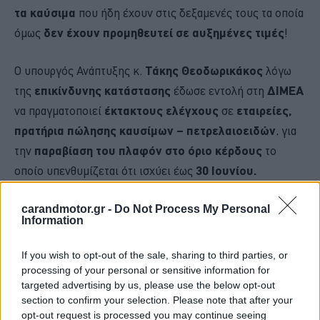
τα καύσιμα
που ήδη έχουν στις δεξαμενές τους τα οποία
όμως
δεν έχουν προμηθευτεί σε αυξημένες τιμές
!
Ο υπουργός Ανάπτυξης κ.
Τάκης Θεοδωρικάκος
λόγω
της
επικίνδυνης κατάστασης
έδωσε εντολή στη
ΔΙΜΕΑ
να πραγματοποιεί
έκτακτους ελέγχους
σε
εταιρείες,
πρατήρια
πώλησης καυσίμων – πετρελαιοειδών
, για
την
παραβίαση του πλαφόν στο όριο κέρδους
το
οποίο υπενθυμίζεται ότι ισχύει έως
30 Ιουνίου.
Με αυτό τον τρόπο το
υπουργείο Ανάπτυξης
θα
carandmotor.gr -
Do Not Process My Personal
Information
προσπαθήσει να περιορίσει όσο το δυνατόν τη δράση των
επιτήδειων ιδιοκτητών πρατηρίων υγρών καυσίμων
If you wish to opt-out of the sale, sharing to third parties, or
προς όφελος των καταναλωτών και βέβαια να διατηρηθούν
processing of your personal or sensitive information for
targeted advertising by us, please use the below opt-out
χαμηλά ή έστω σε φυσιολογικά επίπεδα οι
τιμές των
section to confirm your selection. Please note that after your
καυσίμων
που έχουν αγοραστεί με φθηνά τιμολόγια.
opt-out request is processed you may continue seeing