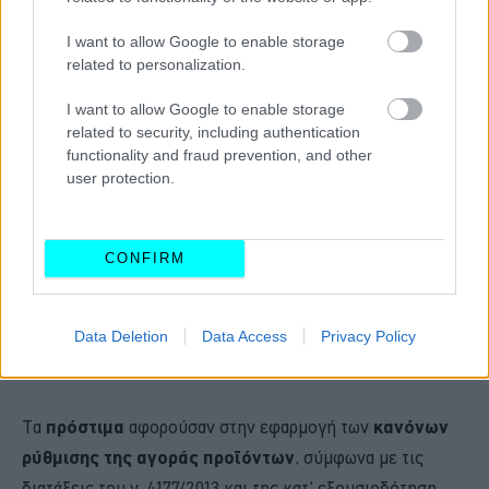
I want to allow Google to enable storage
related to personalization.
I want to allow Google to enable storage
related to security, including authentication
functionality and fraud prevention, and other
user protection.
Σύμφωνα με τις βεβαιώσεις προστίμων, για τον
CONFIRM
προηγούμενο μήνα από τη
ΔΙΜΕΑ
επιβλήθηκαν πρόστιμα
από
500 ευρώ
έως και
3.000 ευρώ
σε
53 επιχειρήσεις
,
Data Deletion
Data Access
Privacy Policy
αλλά σε δύο περιπτώσεις επιβλήθηκαν πρόστιμα ύψους
52.000 ευρώ
και
18.000 ευρώ
.
Τα
πρόστιμα
αφορούσαν στην εφαρμογή των
κανόνων
ρύθμισης της αγοράς προϊόντων
, σύμφωνα με τις
διατάξεις του ν. 4177/2013 και της κατ' εξουσιοδότηση