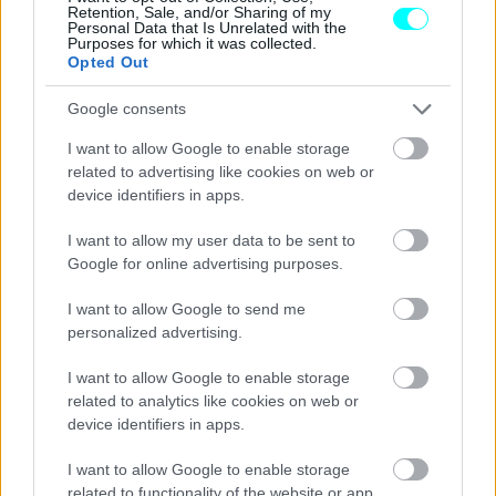
Retention, Sale, and/or Sharing of my
Personal Data that Is Unrelated with the
Purposes for which it was collected.
Opted Out
Google consents
I want to allow Google to enable storage
related to advertising like cookies on web or
device identifiers in apps.
Υπενθυμίζεται ότι η
ΔΙΜΕΑ
τον Μάιο επέβαλε πρόστιμα
I want to allow my user data to be sent to
Google for online advertising purposes.
συνολικού ύψους
163.00 ευρώ
μετά από ελέγχους σε
όλη τη χώρα.
I want to allow Google to send me
personalized advertising.
I want to allow Google to enable storage
related to analytics like cookies on web or
device identifiers in apps.
I want to allow Google to enable storage
related to functionality of the website or app.