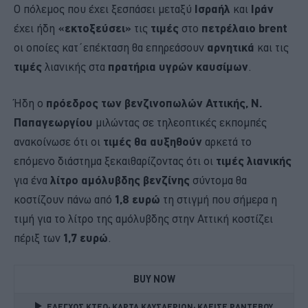
O πόλεμος που έχει ξεσπάσει μεταξύ
Ισραήλ
και
Ιράν
έχει ήδη
«εκτοξεύσει»
τις
τιμές
στο
πετρέλαιο brent
οι οποίες κατ΄επέκταση θα επηρεάσουν
αρνητικά
και τις
τιμές
λιανικής στα
πρατήρια υγρών καυσίμων
.
Ήδη ο
πρόεδρος των βενζινοπωλών Αττικής, Ν.
Παπαγεωργίου
μιλώντας σε τηλεοπτικές εκπομπές
ανακοίνωσε ότι οι
τιμές θα αυξηθούν
αρκετά το
επόμενο διάστημα ξεκαιθαρίζοντας ότι οι
τιμές λιανικής
για ένα
λίτρο αμόλυβδης βενζίνης
σύντομα θα
κοστίζουν πάνω από
1,8 ευρώ
τη στιγμή που σήμερα η
τιμή για το λίτρο της αμόλυβδης στην Αττική κοστίζει
πέριξ των
1,7 ευρώ
.
BUY NOW
ΕΛΕΓΧΟΣ ΚΤΕΟ; ΚΑΡΤΑ ΚΑΥΣΑΕΡΙΩΝ; ΚΛΕΙΣΕ ΡΑΝΤΕΒΟΥ