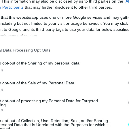
. This information may also be disclosed by us to third parties on the
IA
νάρτηση στον προσωπικό του λογαριασμό στο
Participants
that may further disclose it to other third parties.
άποιες
λεπτομέρειες σχετικά με την παρουσίαση
 that this website/app uses one or more Google services and may gath
α αναφέρει πότε θα γίνει αυτή.
including but not limited to your visit or usage behaviour. You may click 
 to Google and its third-party tags to use your data for below specifi
ogle consent section.
l Data Processing Opt Outs
o opt-out of the Sharing of my personal data.
In
o opt-out of the Sale of my Personal Data.
In
to opt-out of processing my Personal Data for Targeted
ing.
In
o opt-out of Collection, Use, Retention, Sale, and/or Sharing
ersonal Data that Is Unrelated with the Purposes for which it
lected.