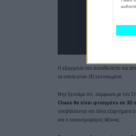
authenti
Η εξαγγελία του συνοδεύεται και α
τα οποία είναι 3D εκτυπωμένα.
Μην ξεχνάμε ότι, σύμφωνα με τον 
Chaos θα είναι φτιαγμένο σε 3D 
υποβάλλονται και άλλα εξαρτήματα ό
και ο εκκεντροφόρος άξονας.