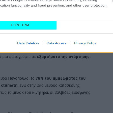
cation functionality and fraud prevention, and other user protection.
CONFIRM
Data Deletion
Data Access
Privacy Policy
πό μια φωτογραφία με
εξαρτήματα της ανάρτησης,
Σπύρο Πανόπουλο, το
78% του αμαξώματος του
εκτυπωτή,
ενώ στην ίδια μέθοδο κατασκευής
πως το μπλοκ του κινητήρα, οι βαλβίδες εισαγωγής