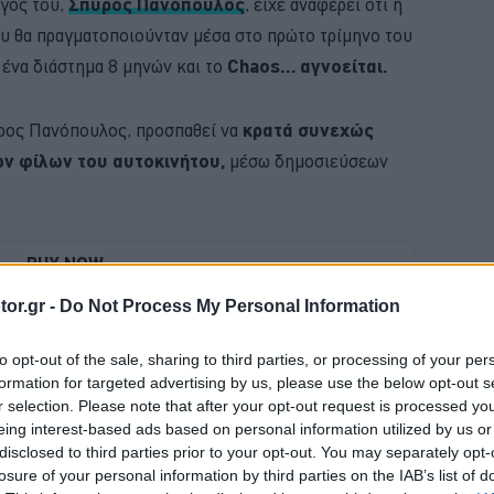
γός του,
Σπύρος Πανόπουλος
, είχε αναφέρει ότι η
 θα πραγματοποιούνταν μέσα στο πρώτο τρίμηνο του
 ένα διάστημα 8 μηνών και το
Chaos… αγνοείται.
ύρος Πανόπουλος, προσπαθεί να
κρατά συνεχώς
ν φίλων του αυτοκινήτου,
μέσω δημοσιεύσεων
BUY NOW
or.gr -
Do Not Process My Personal Information
VIP VAN ΜΟΝΟ ΜΕ 12 ΕΥΡΩ ΤΟ ΑΤΟΜΟ
 ΟΙΚΟΓΕΝΕΙΑΚΟ SUV ME 24.990 ΕΥΡΩ 
to opt-out of the sale, sharing to third parties, or processing of your per
formation for targeted advertising by us, please use the below opt-out s
 JUNIOR ME 8 ΧΡΟΝΙΑ ΕΓΓΥΗΣΗ 
r selection. Please note that after your opt-out request is processed y
eing interest-based ads based on personal information utilized by us or
 4 ΕΠΙΣΤΡΕΦΕΙ -ΠΟΣΟ ΚΟΣΤΙΖΕΙ 
disclosed to third parties prior to your opt-out. You may separately opt-
losure of your personal information by third parties on the IAB’s list of