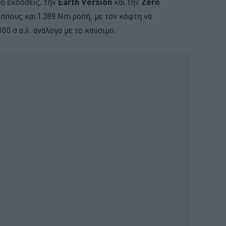
ύο εκδόσεις, την
Earth Version
και την
Zero
ίππους και 1.389 Nm ροπή, με τον κόφτη να
000 σ.α.λ. ανάλογα με το καύσιμο.