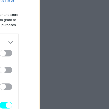
B’s List of
er and store
to grant or
ed purposes