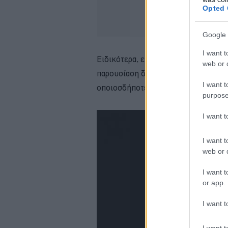
Opted 
Google 
I want t
Ειδικότερα, επισημαίνει «έχουμε τυ
web or d
παρουσίαση δίπλα από το αυτοκίνητο 
I want t
οποιοσδήποτε να θαυμάσει τη δουλει
purpose
I want 
I want t
web or d
I want t
or app.
I want t
I want t