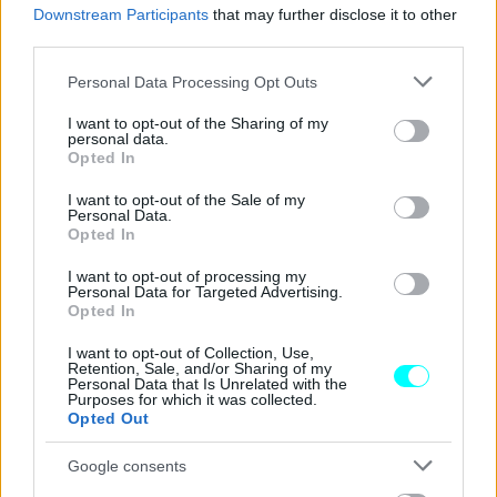
Downstream Participants
that may further disclose it to other
third parties.
Please note that this website/app uses one or more Google
Personal Data Processing Opt Outs
services and may gather and store information including but
not limited to your visit or usage behaviour. You may click to
I want to opt-out of the Sharing of my
personal data.
grant or deny consent to Google and its third-party tags to
Opted In
use your data for below specified purposes in below Google
consent section.
I want to opt-out of the Sale of my
Personal Data.
Opted In
I want to opt-out of processing my
Personal Data for Targeted Advertising.
Opted In
I want to opt-out of Collection, Use,
Retention, Sale, and/or Sharing of my
Personal Data that Is Unrelated with the
Purposes for which it was collected.
Opted Out
Google consents