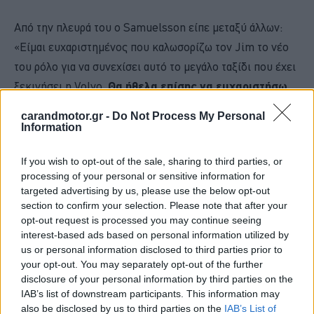
Από την πλευρά του ο Samuelsson είπε μεταξύ άλλων:
«Είμαι ευχαριστημένος που καλωσορίζω τον Jim το νέο
του ρόλο για να συνεχίσει αυτό το μεγάλο ταξίδι που έχει
ξεκινήσει η Volvo.
Θα ήθελα επίσης να ευχαριστήσω
όλους τους υπάλληλους της Volvo για την απίστευτη
carandmotor.gr -
Do Not Process My Personal
πρόοδο που κάναμε μαζί τα τελευταία δέκα χρόνια
...
Information
Εύχομαι σε όλους ό,τι καλύτερο για τα συναρπαστικά
If you wish to opt-out of the sale, sharing to third parties, or
χρόνια που έρχονται»
processing of your personal or sensitive information for
targeted advertising by us, please use the below opt-out
section to confirm your selection. Please note that after your
opt-out request is processed you may continue seeing
interest-based ads based on personal information utilized by
us or personal information disclosed to third parties prior to
your opt-out. You may separately opt-out of the further
disclosure of your personal information by third parties on the
IAB’s list of downstream participants. This information may
also be disclosed by us to third parties on the
IAB’s List of