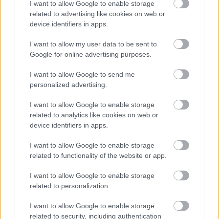
I want to allow Google to enable storage
«Είμαι χαρούμενος που έρχομαι στη Volvo σε μια
related to advertising like cookies on web or
συναρπαστική στιγμή για την εταιρεία,
μια στιγμή
device identifiers in apps.
μεταμόρφωσης τόσο για τη βιομηχανία όσο και για
I want to allow my user data to be sent to
τους πελάτες
.», δήλωσε από την μεριά του ο Jim
Google for online advertising purposes.
Rowan.
I want to allow Google to send me
personalized advertising.
Δείτε επίσης
I want to allow Google to enable storage
related to analytics like cookies on web or
device identifiers in apps.
I want to allow Google to enable storage
related to functionality of the website or app.
I want to allow Google to enable storage
related to personalization.
I want to allow Google to enable storage
related to security, including authentication