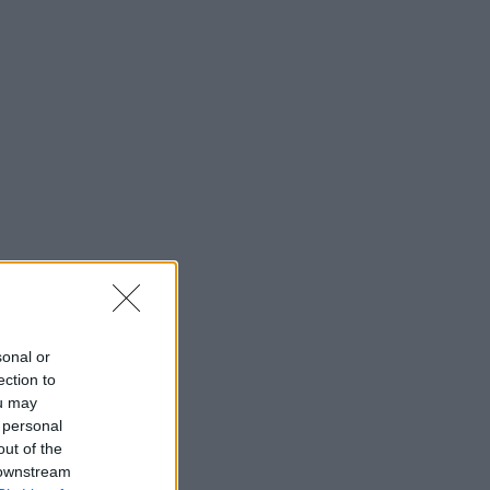
sonal or
ection to
ou may
 personal
out of the
 downstream