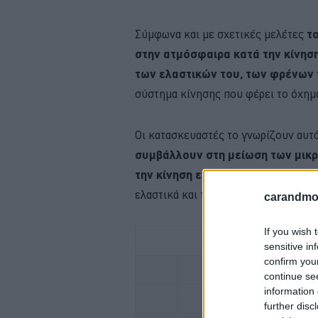
Σύμφωνα και με σχετικές μελέτες
τ
στην ατμόσφαιρα κατά την κίνησ
των ελαστικών του, των φρένων 
σύστημα κίνησης που φέρει το όχημα
Οι κατασκευαστές το γνωρίζουν αυτ
συμβάλλουν στη μείωση των μικ
την κίνηση ενός οχήματος
, περιο
ελαστικά και τα τακάκια όταν φθείρο
carandmot
If you wish 
sensitive in
confirm you
ΚΑΙΝΟΥΡΓΙΟ
continue se
information 
ΠΟΤΕ ΠΕΡ
further disc