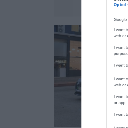
Opted 
Google 
I want t
web or d
I want t
purpose
I want 
I want t
web or d
I want t
or app.
I want t
I want t