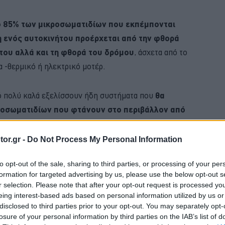
ο 85% των μικροσωματιδίων που εκπέμπονται
η ενός αυτοκινήτου προέρχεται από την φθορά
του αλλά και τη φθορά του δρόμου
, άσχετα από το
 -θερμικό ή ηλεκτρικό μοτέρ.
ό πολύ καλά εξελίσσουν ήδη συστήματα που
θα
ροσωματιδίων που φτάνουν στο περιβάλλον από
ρίζοντας τα μικροσωματίδια που απελευθερώνουν τα
νται κατά τη χρήση τους.
or.gr -
Do Not Process My Personal Information
to opt-out of the sale, sharing to third parties, or processing of your per
BUY NOW
formation for targeted advertising by us, please use the below opt-out s
r selection. Please note that after your opt-out request is processed y
 ΑΥΤΟΚΙΝΗΤΟ ΜΕ 0,9% ΕΠΙΤΟΚΙΟ 
eing interest-based ads based on personal information utilized by us or
disclosed to third parties prior to your opt-out. You may separately opt-
ΝΑΣ ΚΤΕΟ; ΜΑΘΕ ΣΤΗΝ ΑUTECO
losure of your personal information by third parties on the IAB’s list of