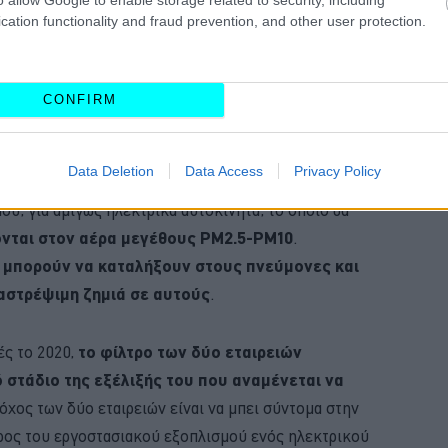
cation functionality and fraud prevention, and other user protection.
κριά και
φαντάζεται τα ηλεκτρικά και μηδενικών
τρικές σκούπες
, τα οποία όχι μόνο θα περιορίζουν
 αφαιρούν και άλλους που βρίσκονται στον αέρα από
CONFIRM
Data Deletion
Data Access
Privacy Policy
με την επίσης γερμανική εταιρεία φίλτρων
, για αμιγώς ηλεκτρικά αυτοκίνητα, το οποίο θα
ονται στον αέρα μεγέθους PM2.5-PM10
.
α
μπορούν να καταλήξουν στους πνεύμονες και
αστρέψιμη ζημιά σε αυτούς
.
ές το 2020,
το φίλτρο των δύο εταιρειών
ό στάδιο της εξέλιξής του που αναμένεται να
τόχος των δύο εταιρειών είναι να μπει σύντομα στην
έρος του εργοστασιακού εξοπλισμού ενός ηλεκτρικού