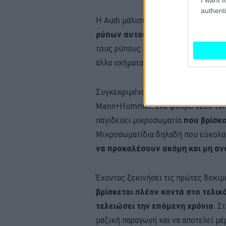
authenti
Η Audi μάλιστα βλέπει ακόμη πιο μα
ρύπων αυτοκίνητά της ως... ηλεκ
τους ρύπους που εκπέμπουν αλλά θα
άλλα οχήματα.
Συγκεκριμένα η Audi σε συνεργασία 
Mann+Hummel, ένα φίλτρο νέου τύπου
παγιδεύει μικροσωματία
που βρίσκ
Μικροσωματίδια δηλαδή που εύκολ
να προκαλέσουν ακόμη και μη αν
Έχοντας ξεκινήσει τις πρώτες δοκιμ
βρίσκεται πλέον κοντά στο τελικ
τελειώσει την επόμενη χρόνια
. Σ
μαζική παραγωγή και να αποτελεί μ