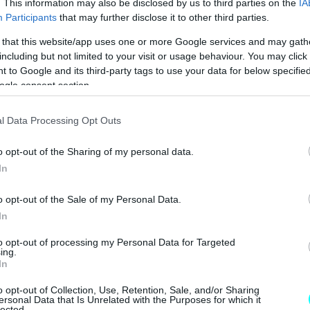
. This information may also be disclosed by us to third parties on the
IA
 JUNIOR ME 8 ΧΡΟΝΙΑ ΕΓΓΥΗΣΗ 
Participants
that may further disclose it to other third parties.
 4 ΕΠΙΣΤΡΕΦΕΙ -ΠΟΣΟ ΚΟΣΤΙΖΕΙ 
 that this website/app uses one or more Google services and may gath
including but not limited to your visit or usage behaviour. You may click 
 to Google and its third-party tags to use your data for below specifi
ogle consent section.
l Data Processing Opt Outs
o opt-out of the Sharing of my personal data.
In
o opt-out of the Sale of my Personal Data.
In
to opt-out of processing my Personal Data for Targeted
ing.
In
o opt-out of Collection, Use, Retention, Sale, and/or Sharing
ersonal Data that Is Unrelated with the Purposes for which it
lected.