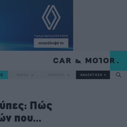
IC
ΜΑΡΚΑ
ΜΟΝΤΕΛΟ
ούπες: Πώς
ν που...