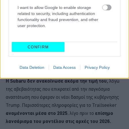
I want to allow Google to enable storage
related to security, including authentication
functionality and fraud prevention, and other
user protection.
CONFIRM
Data Deletion
Data Access
Privacy Policy
Η Subaru δεν ανακοίνωσε ακόμα την τιμή του,
λόγω
της αβεβαιότητας που επικρατεί από την παγκόσμια
αναστάτωση που έφεραν οι νέοι δασμοί της κυβέρνησης
Trump. Περισσότερες πληροφορίες για το Trailseeker
αναμένονται μέσα στο 2025
, λίγο πριν το
επίσημο
λανσάρισμα του μοντέλου στις αρχές του 2026.