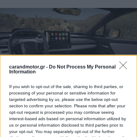
carandmotor.gr -
Do Not Process My Personal
Information
If you wish to opt-out of the sale, sharing to third parties, or
processing of your personal or sensitive information for
Φυσικά, ως γνήσιο Subaru, διατηρεί και τον off-road
targeted advertising by us, please use the below opt-out
χαρακτήρα του.
Η απόσταση από το έδαφος είναι 21
section to confirm your selection. Please note that after your
opt-out request is processed you may continue seeing
εκατοστά
, ελαφρώς μικρότερη από τα θερμικά Subaru,
interest-based ads based on personal information utilized by
αλλά αρκετή για περιπέτειες εκτός δρόμου. Το
σύστημα
us or personal information disclosed to third parties prior to
X-Mode διαθέτει προγράμματα για χιόνι/χώμα, βαθύ
your opt-out. You may separately opt-out of the further