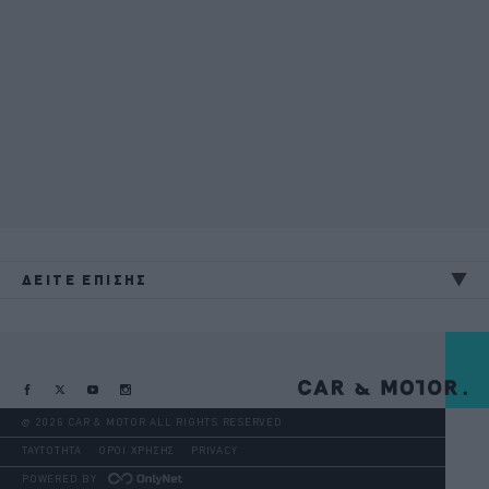
ΔΕΙΤΕ ΕΠΙΣΗΣ
@ 2026 CAR & MOTOR ALL RIGHTS RESERVED
ΤΑΥΤΟΤΗΤΑ
ΟΡΟΙ ΧΡΗΣΗΣ
PRIVACY
POWERED BY