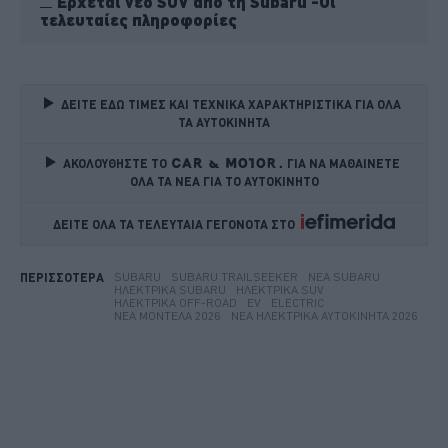
Έρχεται νέο SUV από τη Subaru -Οι
τελευταίες πληροφορίες
ΔΕΙΤΕ ΕΔΩ ΤΙΜΕΣ ΚΑΙ ΤΕΧΝΙΚΑ ΧΑΡΑΚΤΗΡΙΣΤΙΚΑ ΓΙΑ ΟΛΑ 
ΤΑ ΑΥΤΟΚΙΝΗΤΑ
ΑΚΟΛΟΥΘΗΣΤΕ ΤΟ
ΓΙΑ ΝΑ ΜΑΘΑΙΝΕΤΕ 
ΟΛΑ ΤΑ ΝΕΑ ΓΙΑ ΤΟ ΑΥΤΟΚΙΝΗΤΟ
ΔΕΙΤΕ ΟΛΑ ΤΑ ΤΕΛΕΥΤΑΙΑ ΓΕΓΟΝΟΤΑ ΣΤΟ    
SUBARU
SUBARU TRAILSEEKER
ΝΈΑ SUBARU
ΠΕΡΙΣΣΟΤΕΡΑ
ΗΛΕΚΤΡΙΚΆ SUBARU
ΗΛΕΚΤΡΙΚΆ SUV
ΗΛΕΚΤΡΙΚΆ OFF-ROAD
EV
ELECTRIC
ΝΈΑ ΜΟΝΤΈΛΑ 2026
ΝΈΑ ΗΛΕΚΤΡΙΚΆ ΑΥΤΟΚΊΝΗΤΑ 2026