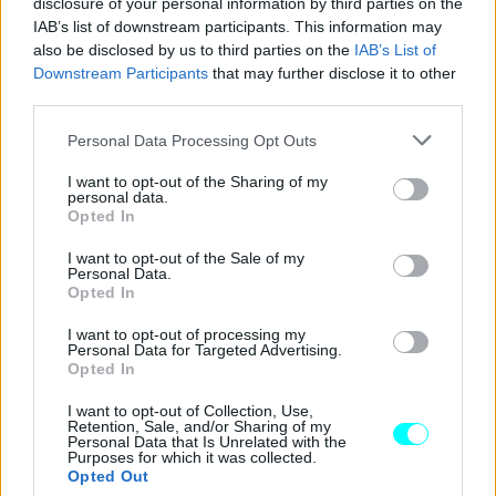
disclosure of your personal information by third parties on the
χιόνι/λάσπη
, καθώς και λειτουργία
χαμηλής ταχύτητας
IAB’s list of downstream participants. This information may
cruise control
, ιδανική για τεχνικές διαδρομές.
also be disclosed by us to third parties on the
IAB’s List of
Downstream Participants
that may further disclose it to other
third parties.
Please note that this website/app uses one or more Google
Personal Data Processing Opt Outs
services and may gather and store information including but
not limited to your visit or usage behaviour. You may click to
I want to opt-out of the Sharing of my
personal data.
grant or deny consent to Google and its third-party tags to
Opted In
use your data for below specified purposes in below Google
consent section.
I want to opt-out of the Sale of my
Personal Data.
Opted In
I want to opt-out of processing my
Personal Data for Targeted Advertising.
Opted In
I want to opt-out of Collection, Use,
Retention, Sale, and/or Sharing of my
Personal Data that Is Unrelated with the
Purposes for which it was collected.
Opted Out