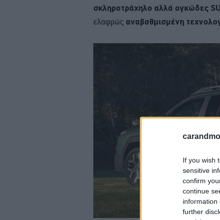
σκληροτράχηλο αλλά ογκώδες SU
ελαφρώς
αναβαθμισμένη τεχνολο
carandmot
If you wish 
sensitive in
confirm you
continue se
information 
further disc