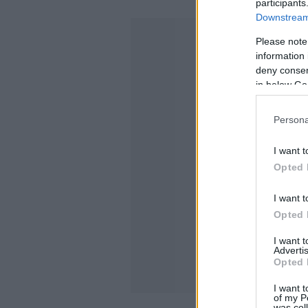
participants
Downstream 
Please note
information 
deny consent
in below Go
Persona
I want t
Opted 
I want t
Opted 
I want 
Advertis
Opted 
I want t
of my P
was col