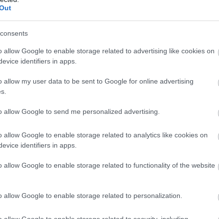
Out
εί
ελάχιστες σχεδιαστικές αναφορές στο wagon
οφής έχουν εξαφανιστεί, η πίσω κολόνα D είναι
consents
αξώματος παραπέμπει
περισσότερο σε SUV τύπου
o allow Google to enable storage related to advertising like cookies on
evice identifiers in apps.
o allow my user data to be sent to Google for online advertising
BUY NOW
s.
D PUMA ΑΠΟ 21.528 ΕΥΡΩ
to allow Google to send me personalized advertising.
Η ΝΕΑ MERCEDES GLB 
o allow Google to enable storage related to analytics like cookies on
MG3 ΑΠΟ 16.450 ΕΥΡΩ
evice identifiers in apps.
 4 ΕΠΙΣΤΡΕΦΕΙ -ΠΟΣΟ ΚΟΣΤΙΖΕΙ 
o allow Google to enable storage related to functionality of the website
ν μεγάλες επιφάνειες, η μάσκα έχει ορθογώνια
o allow Google to enable storage related to personalization.
είναι πλέον διπλά και στοιβαγμένα κάθετα
, για
o allow Google to enable storage related to security, including