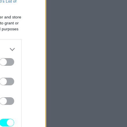
B’s List of
er and store
to grant or
ed purposes