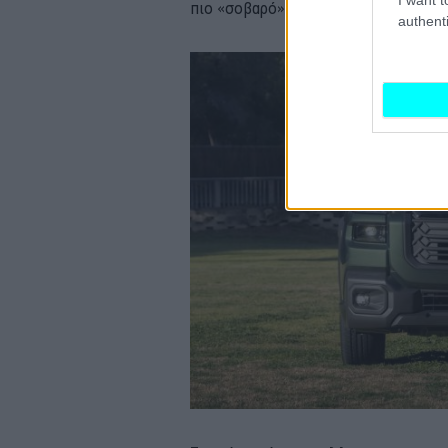
πιο «σοβαρό» off-road προφίλ.
authenti