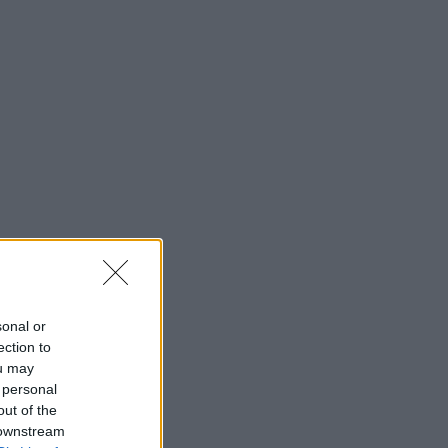
sonal or
ection to
ou may
 personal
out of the
 downstream