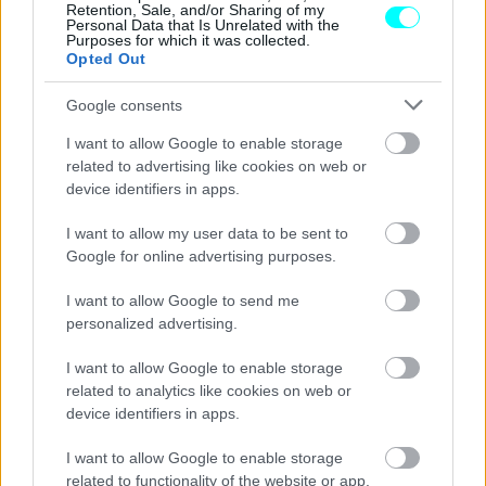
Retention, Sale, and/or Sharing of my
Personal Data that Is Unrelated with the
σιλουέτα και πιο εκλεπτυσμένη,
εκφραστική εμφάνιση
Purposes for which it was collected.
και μεγαλύτερη διαμήκη χωρητικότητα φορτίου
για
Opted Out
μεγαλύτερα ταξίδια.
Google consents
I want to allow Google to enable storage
Τα νέα Grizzly και Grizzly Fastback
θα κάνουν το
related to advertising like cookies on web or
ντεμπούτο τους στην Ευρώπη το δεύτερο εξάμηνο
device identifiers in apps.
του τρέχοντος έτους,
και θα διατεθούν επίσης στην
I want to allow my user data to be sent to
αγορά της Μέσης Ανατολής και τη Λατινικής Αμερικής.
Google for online advertising purposes.
ΔΙΑΒΑΣΤΕ ΕΠΙΣΗΣ
I want to allow Google to send me
personalized advertising.
I want to allow Google to enable storage
related to analytics like cookies on web or
device identifiers in apps.
I want to allow Google to enable storage
related to functionality of the website or app.