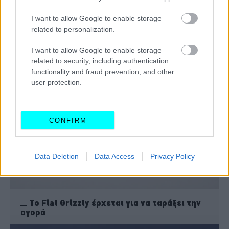
I want to allow Google to enable storage
related to personalization.
I want to allow Google to enable storage
Τι ετοιμάζει η Fiat μετά το Grizzly
related to security, including authentication
functionality and fraud prevention, and other
user protection.
CONFIRM
Data Deletion
Data Access
Privacy Policy
Το Fiat Grizzly έρχεται για να ταράξει την
αγορά