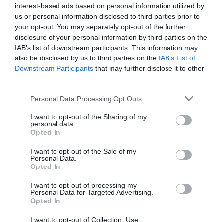
interest-based ads based on personal information utilized by
us or personal information disclosed to third parties prior to
your opt-out. You may separately opt-out of the further
disclosure of your personal information by third parties on the
IAB’s list of downstream participants. This information may
also be disclosed by us to third parties on the
IAB’s List of
Downstream Participants
that may further disclose it to other
Εμφανισιακά τα δύο μοντέλα έχουν κοινά σχεδιαστικά
third parties.
στοιχεία, με την
χαρακτηριστική υπογραφή LED τόσο
Please note that this website/app uses one or more Google
στο εμπρός όσο και στο πίσω μέρος να μαγνητίζει τα
Personal Data Processing Opt Outs
services and may gather and store information including but
βλέμματα.
Πιο συγκεκριμένα
το Grizzly είναι ένα
not limited to your visit or usage behaviour. You may click to
I want to opt-out of the Sharing of my
personal data.
ευρύχωρο, προσιτό SUV
κατάλληλο για καθημερινή
grant or deny consent to Google and its third-party tags to
Opted In
use your data for below specified purposes in below Google
χρήση μέσα στην πόλη και ταξίδια. Οι «κάθετες»,
consent section.
I want to opt-out of the Sale of my
συμπαγείς αναλογίες του
μεγιστοποιούν τον
Personal Data.
εσωτερικό όγκο και την πρακτικότητα,
ειδικά σε ύψος
Opted In
και χώρο καμπίνας.
I want to opt-out of processing my
Personal Data for Targeted Advertising.
Opted In
Την ίδια στιγμή
το Grizzly Fastback εκφράζει ένα πιο
I want to opt-out of Collection, Use,
δυναμικό και εκλεπτυσμένο πνεύμα,
με κομψή