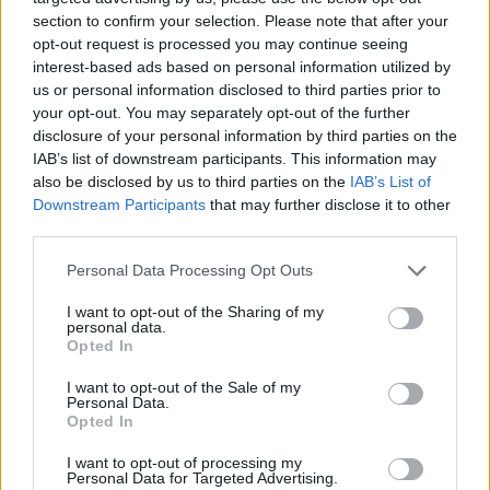
χάρη στο σπορ σχεδιασμό και στην εξαιρετική ποιότητα
section to confirm your selection. Please note that after your
κατασκευής του. Η εξωτερική του εμφάνιση έχει
opt-out request is processed you may continue seeing
interest-based ads based on personal information utilized by
δουλευτεί με μαεστρία από τους σχεδιαστές της μάρκας
us or personal information disclosed to third parties prior to
ώστε να αναδίδει ένα δυναμικό. στιβαρό, εντυπωσιακό και
your opt-out. You may separately opt-out of the further
ταυτόχρονα πρακτικό design. Οι μεγάλης διαμέτρου
disclosure of your personal information by third parties on the
IAB’s list of downstream participants. This information may
τροχοί (690mm), τα τονισμένα φτερά, η κάθετη μάσκα και
also be disclosed by us to third parties on the
IAB’s List of
η γραμμή των ώμων, σηματοδοτούν τον SUVχαρακτήρα
Downstream Participants
that may further disclose it to other
του, ενώ τα εμπρός και πίσω φωτιστικά σώματα δηλώνουν
third parties.
με τον πιο ξεκάθαρο τρόπο ότι το μοντέλο ανήκει στην
Please note that this website/app uses one or more Google
Personal Data Processing Opt Outs
οικογένεια της PEUGEOT.
services and may gather and store information including but
not limited to your visit or usage behaviour. You may click to
I want to opt-out of the Sharing of my
personal data.
grant or deny consent to Google and its third-party tags to
Opted In
use your data for below specified purposes in below Google
consent section.
I want to opt-out of the Sale of my
Personal Data.
Opted In
I want to opt-out of processing my
Personal Data for Targeted Advertising.