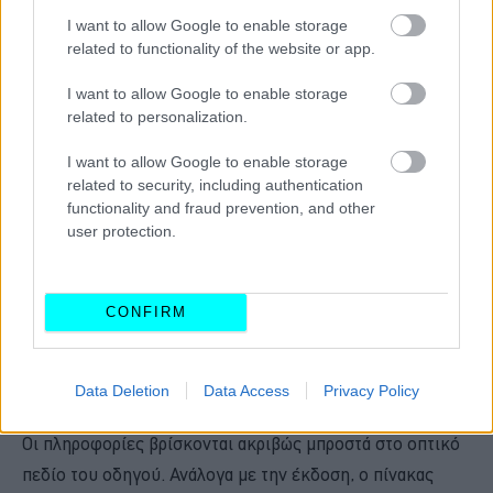
I want to allow Google to enable storage
Η εμπειρία στο εσωτερικό του είναι περισσότερο
related to functionality of the website or app.
προσανατολισμένη στην τεχνολογία. Το PEUGEOT i-
I want to allow Google to enable storage
Cockpit βασίζεται και πάλι στις ίδιες αρχές
related to personalization.
λειτουργικότητας και design, εξασφαλίζοντας
I want to allow Google to enable storage
απροβλημάτιστη εργονομία:
related to security, including authentication
functionality and fraud prevention, and other
•Τιμόνι μικρών διαστάσεων για καλύτερο χειρισμό και
user protection.
ασφαλέστερο πιάσιμο
•Μεγάλη HD οθόνη αφής, εύκολη στην πρόσβαση και με
CONFIRM
άριστη ορατότητα
•Και τώρα πλέον, με την πρωτοποριακή 3D οθόνη HUD
(Head Up Display)
Data Deletion
Data Access
Privacy Policy
Οι πληροφορίες βρίσκονται ακριβώς μπροστά στο οπτικό
πεδίο του οδηγού. Ανάλογα με την έκδοση, ο πίνακας