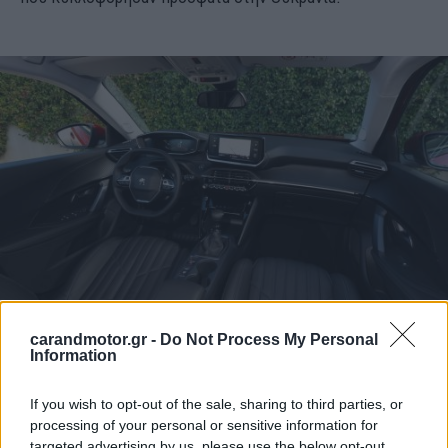
carandmotor.gr -
Do Not Process My Personal
Με το δυναμικό και διακριτικό ταυτόχρονα στυλ του,
Information
δίνει την αίσθηση ενός άρτια σμιλευμένου και επιθυμητού
αντικειμένου, που κέρδισε και το
If you wish to opt-out of the sale, sharing to third parties, or
processing of your personal or sensitive information for
βραβείο Red Dot design τον Μάρτιο του 2020 στη Γερμανία,
targeted advertising by us, please use the below opt-out