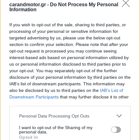
Η εμπειρία του αύριο, σήμερα
carandmotor.gr -
Do Not Process My Personal
Information
Η διαδικασία
είναι 100% απλή.
If you wish to opt-out of the sale, sharing to third parties, or
Επιλέγεις το αυτοκίνητό σου online, παραλαμβάνεις
processing of your personal or sensitive information for
γρήγορα, και απολαμβάνεις την εμπειρία ενός
targeted advertising by us, please use the below opt-out
καινούργιου αυτοκινήτου χωρίς να “κολλάς” με
section to confirm your selection. Please note that after your
opt-out request is processed you may continue seeing
μακροχρόνιες δεσμεύσεις.
interest-based ads based on personal information utilized by
us or personal information disclosed to third parties prior to
your opt-out. You may separately opt-out of the further
disclosure of your personal information by third parties on the
IAB’s list of downstream participants. This information may
also be disclosed by us to third parties on the
IAB’s List of
Downstream Participants
that may further disclose it to other
third parties.
Please note that this website/app uses one or more Google
Personal Data Processing Opt Outs
services and may gather and store information including but
not limited to your visit or usage behaviour. You may click to
I want to opt-out of the Sharing of my
personal data.
grant or deny consent to Google and its third-party tags to
Opted In