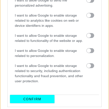
I want to allow Google to send me
personalized advertising.
Είτε πρόκειται για ένα compact για την πόλη, ένα SUV για
τις αποδράσεις ή ένα ηλεκτρικό για το μέλλον —
η Flex
I want to allow Google to enable storage
related to analytics like cookies on web or
προσαρμόζεται απόλυτα στη ζωή σου
.
device identifiers in apps.
Η εμπιστοσύνη του Ομίλου Σφακιανάκη
I want to allow Google to enable storage
related to functionality of the website or app.
Πίσω από την
Executive Flex
βρίσκεται η αξιοπιστία του
I want to allow Google to enable storage
Ομίλου Σφακιανάκη, ενός εκ των ισχυρότερων ομίλων
related to personalization.
αυτοκίνησης στην Ελλάδα.
I want to allow Google to enable storage
Η εμπειρία, η τεχνογνωσία και το δίκτυο υποστήριξης του
related to security, including authentication
Ομίλου εξασφαλίζουν ότι κάθε οδηγός απολαμβάνει
functionality and fraud prevention, and other
πραγματική σιγουριά — από την πρώτη κιόλας διαδρομή.
user protection.
Η νέα πολυτέλεια είναι απλή
CONFIRM
Στην εποχή της επιλογής και της ταχύτητας,
το leasing