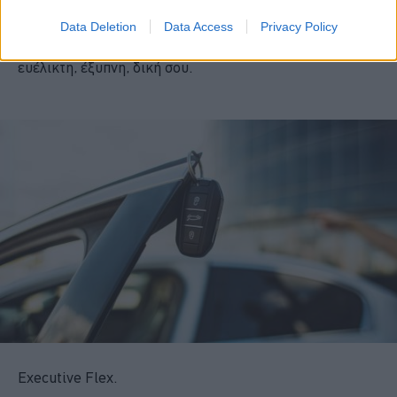
από την Executive Flex είναι κάτι περισσότερο από
Data Deletion
Data Access
Privacy Policy
μια υπηρεσία
. Είναι μια νέα φιλοσοφία οδήγησης —
ευέλικτη, έξυπνη, δική σου.
Executive Flex.