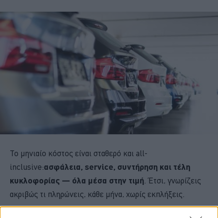
Το μηνιαίο κόστος είναι σταθερό και all-
inclusive:
ασφάλεια, service, συντήρηση και τέλη
κυκλοφορίας — όλα μέσα στην τιμή
. Έτσι, γνωρίζεις
ακριβώς τι πληρώνεις, κάθε μήνα, χωρίς εκπλήξεις.