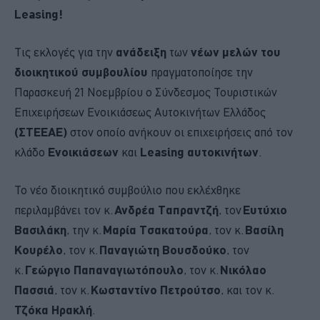
Leasing!
Τις εκλογές για την
ανάδειξη
των
νέων μελών του
διοικητικού συμβουλίου
πραγματοποίησε την
Παρασκευή 21 Νοεμβρίου ο Σύνδεσμος Τουριστικών
Επιχειρήσεων Ενοικιάσεως Αυτοκινήτων Ελλάδος
(ΣΤΕΕΑΕ)
στον οποίο ανήκουν οι επιχειρήσεις από τον
κλάδο
Ενοικιάσεων
και
Leasing αυτοκινήτων
.
Το νέο διοικητικό συμβούλιο που εκλέχθηκε
περιλαμβάνει τον κ.
Ανδρέα Ταπραντζή
, τον
Ευτύχιο
Βασιλάκη
, την κ.
Μαρία Τσακατούρα
, τον κ.
Βασίλη
Κουρέλο
, τον κ.
Παναγιώτη Βουσδούκο
, τον
κ.
Γεώργιο Παπαναγιωτόπουλο
, τον κ.
Νικόλαο
Πασσιά
, τον κ.
Κωσταντίνο Πετρούτσο
, και τον κ.
Τζόκα Ηρακλή
.