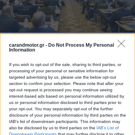
Στην
μακροχρόνια μίσθωση
ο κύκλος εργασιών το 2023
carandmotor.gr -
Do Not Process My Personal
Information
είχε ξεπεράσει το
1 δισ. ευρώ
και ο στόλος του κλάδου
ξεπερνούσε τις
175.000 μονάδες
με μέση ηλικία
2,6 έτη
.
If you wish to opt-out of the sale, sharing to third parties, or
Ο μέσος κυβισμός του στόλου των αυτοκινήτων σε
processing of your personal or sensitive information for
targeted advertising by us, please use the below opt-out
ποσοστό
63%
ήταν μεταξύ
1.000 έως 1.500 κ.εκ.
με την
section to confirm your selection. Please note that after your
συντριπτική πλειοψηφία
34,8% να είναι υβριδικά
και
opt-out request is processed you may continue seeing
plug-in hybrid
και
ηλεκτρικά,
το
32,7%
να είναι
diesel
interest-based ads based on personal information utilized by
us or personal information disclosed to third parties prior to
και το
32,5% βενζίνη.
your opt-out. You may separately opt-out of the further
disclosure of your personal information by third parties on the
Ο κλάδος των Επαγγελματικών Οχημάτων
(LCV)
σύμφωνα
IAB’s list of downstream participants. This information may
με την μελέτη του ΙΟΒΕ είχε τζίρο
70 εκατ. ευρώ
το
also be disclosed by us to third parties on the
IAB’s List of
Downstream Participants
that may further disclose it to other