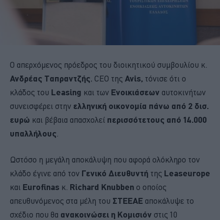
Ο απερχόμενος πρόεδρος του διοικητικού συμβουλίου κ.
Ανδρέας Ταπραντζής
, CEO της
Avis,
τόνισε ότι ο
κλάδος του
Leasing
και των
Ενοικιάσεων
αυτοκινήτων
συνεισφέρει στην
ελληνική οικονομία πάνω από 2 δισ.
ευρώ
και βέβαια απασχολεί
περισσότετους από 14.000
υπαλλήλους
.
Ωστόσο η μεγάλη αποκάλυψη που αφορά ολόκληρο τον
κλάδο έγινε από τον
Γενικό Διευθυντή
της
Leaseurope
και
Eurofinas
κ.
Richard Knubben
ο οποίος
απευθυνόμενος στα μέλη του
ΣΤΕΕΑΕ
αποκάλυψε το
σχέδιο που θα
ανακοινώσει η Κομισιόν
στις 10