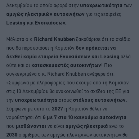
Δεκεμβρίου το οποίο αφορά στην
υποχρεωτικότητα
των
αμιγώς ηλεκτρικών αυτοκινήτων
για τις εταιρείες
Leasing
και
Ενοικιάσεων.
Μάλιστα ο κ.
Richard Knubben
ξακαθάρισε ότι το σχέδιο
που θα παρουσιάσει η Κομισιόν
δεν πρόκειται να
δεχθεί καμία εταιρεία Ενοικιάσεων και Leasing
αλλά
ούτε και οι
κατασκευαστές αυτοκινήτων
! Πιο
συγκεκριμένα ο κ. Richard Knubben ανέφερε ότι:
«Σύμφωνα με πληροφορίες που έχουμε από τη Κομισιόν
στις 10 Δεκεμβρίου θα ανακοινωθεί το σχέδιο της ΕΕ για
την
υποχρεωτικότητα
στους
στόλους αυτοκινήτων
.
Σύμφωνα με αυτό το
2027
η Κομισιόν θέλει να
νομοθετήσει ότι
6 με 7 στα 10 καινούρια αυτοκίνητα
που
μισθώνονται
να είναι
αμιγώς ηλεκτρικά
ενώ το
2030
ο αριθμός των αμιγώς ηλεκτρικών αυτοκινήτων θα