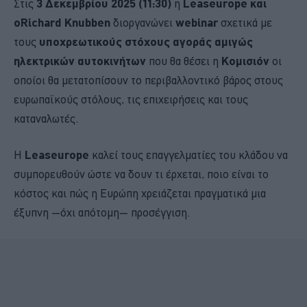
Στις
3 Δεκεμβρίου 2025 (11:30)
η
Leaseurope και
ο
Richard Knubben
διοργανώνει
webinar
σχετικά με
τους
υποχρεωτικούς στόχους αγοράς αμιγώς
ηλεκτρικών αυτοκινήτων
που θα θέσει η
Κομισιόν
οι
οποίοι θα μετατοπίσουν το περιβαλλοντικό βάρος στους
ευρωπαϊκούς στόλους, τις επιχειρήσεις και τους
καταναλωτές.
Η
Leaseurope
καλεί τους επαγγελματίες του κλάδου να
συμπορευθούν ώστε να δουν τι έρχεται, ποιο είναι το
κόστος και πώς η Ευρώπη χρειάζεται πραγματικά μια
έξυπνη —όχι απότομη— προσέγγιση.