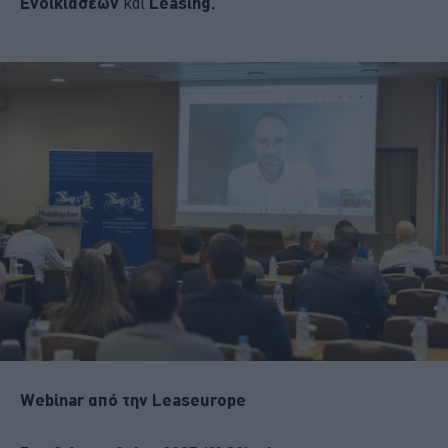
Ενοικιάσεων
και
Leasing.
Webinar από την Leaseurope