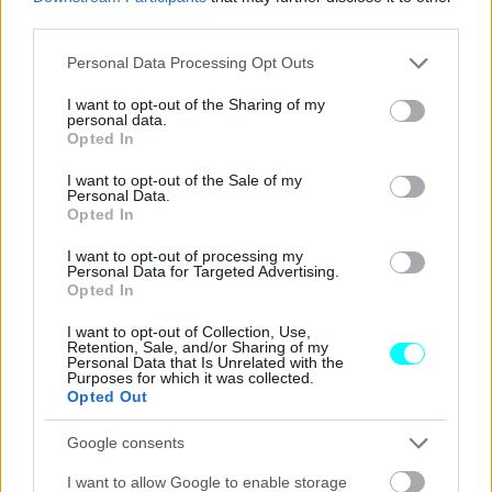
2023 και ένα
στόλο 16.000 οχημάτων
με μέση ηλικία τα
third parties.
4 έτη
. Το
56%
του στόλου κινούνταν από κινητήρες με
Please note that this website/app uses one or more Google
Personal Data Processing Opt Outs
κυβισμό από
1.000 έως 1.500 κ.εκ.
ενώ η συντριπτική
services and may gather and store information including but
τους πλειοψηφία σε ποσοστό
91,5% αφορούσε σε
not limited to your visit or usage behaviour. You may click to
I want to opt-out of the Sharing of my
personal data.
οχήματα diesel
και το
7%
σε
ηλεκτρικά.
grant or deny consent to Google and its third-party tags to
Opted In
use your data for below specified purposes in below Google
consent section.
I want to opt-out of the Sale of my
Personal Data.
Opted In
I want to opt-out of processing my
Personal Data for Targeted Advertising.
Opted In
I want to opt-out of Collection, Use,
Retention, Sale, and/or Sharing of my
Personal Data that Is Unrelated with the
Purposes for which it was collected.
Opted Out
Google consents
I want to allow Google to enable storage