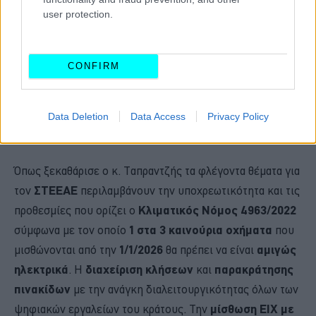
user protection.
CONFIRM
Data Deletion
Data Access
Privacy Policy
Όπως ξεκαθάρισε ο κ. Ταπραντζής τα φλέγοντα θέματα για
τον
ΣΤΕΕΑΕ
περιλαμβάνουν την υποχρεωτικότητα και τις
προθεσμίες που ορίζει ο
Κλιματικός Νόμος 4963/2022
σύμφωνα με τον οποίο
1 στα 3 καινούρια οχήματα
που
μισθώνονται από την
1/1/2026
θα πρέπει να είναι
αμιγώς
ηλεκτρικά
. Η
διαχείριση κλήσεων
και
παρακράτησης
πινακίδων
με την ανάγκη διαλειτουργικότητας όλων των
ψηφιακών εργαλείων του κράτους. Την
μίσθωση
ΕΙΧ με