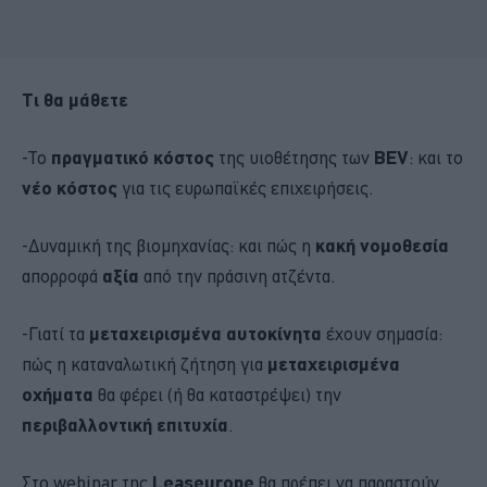
Τι θα μάθετε
-Το
πραγματικό κόστος
της υιοθέτησης των
BEV
: και το
νέο κόστος
για τις ευρωπαϊκές επιχειρήσεις.
-Δυναμική της βιομηχανίας: και πώς η
κακή νομοθεσία
απορροφά
αξία
από την πράσινη ατζέντα.
-Γιατί τα
μεταχειρισμένα αυτοκίνητα
έχουν σημασία:
πώς η καταναλωτική ζήτηση για
μεταχειρισμένα
οχήματα
θα φέρει (ή θα καταστρέψει) την
περιβαλλοντική επιτυχία
.
Στο webinar της
Leaseurope
θα πρέπει να παραστούν