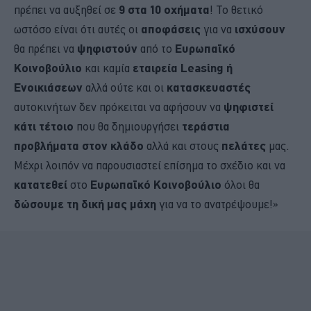
πρέπει να αυξηθεί σε
9 στα 10 οχήματα
! Το θετικό
ωστόσο είναι ότι αυτές οι
αποφάσεις
για να
ισχύσουν
θα πρέπει να
ψηφιστούν
από το
Ευρωπαϊκό
Κοινοβούλιο
και καμία
εταιρεία Leasing ή
Ενοικιάσεων
αλλά ούτε και οι
κατασκευαστές
αυτοκινήτων δεν πρόκειται να αφήσουν να
ψηφιστεί
κάτι τέτοιο
που θα δημιουργήσει
τεράστια
προβλήματα στον κλάδο
αλλά και στους
πελάτες
μας.
Μέχρι λοιπόν να παρουσιαστεί επίσημα το σχέδιο και να
κατατεθεί
στο
Ευρωπαϊκό Κοινοβούλιο
όλοι θα
δώσουμε τη δική μας μάχη
για να το ανατρέψουμε!»