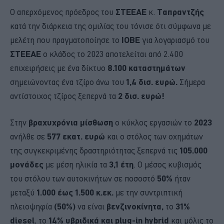
Ο απερχόμενος πρόεδρος του
ΣΤΕΕΑΕ
κ.
Ταπραντζής
κατά την διάρκεια της ομιλίας του τόνισε ότι σύμφωνα με
μελέτη που πραγματοποίησε το
ΙΟΒΕ
για λογαριασμό του
ΣΤΕΕΑΕ
ο κλάδος το 2023 αποτελείται από 2.400
επιχειρήσεις με ένα δίκτυο
8.100 καταστημάτων
σημειώνοντας ένα τζίρο άνω του
1,4 δισ. ευρώ.
Σήμερα
αντίστοιχος τζίρος ξεπερνά τα
2
δισ. ευρώ!
Στην
βραχυχρόνια μίσθωση
ο κύκλος εργασιών το
2023
ανήλθε σε
577 εκατ. ευρώ
και ο στόλος των οχημάτων
της συγκεκριμένης δραστηριότητας ξεπερνά τις
105.000
μονάδες
με μέση ηλικία τα
3,1 έτη
. Ο μέσος κυβισμός
του στόλου των αυτοκινήτων σε ποσοστό
50%
ήταν
μεταξύ
1.000 έως 1.500 κ.εκ.
με την συντριπτική
πλειοψηφία
(50%)
να είναι
βενζινοκίνητα,
το
31%
diesel
, το
14% υβριδικά και plug-in hybrid
και μόλις το