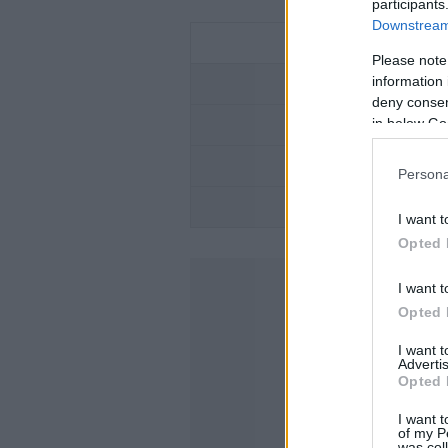
participants
Downstream 
Please note
information 
OMODA -ΥΒΡΙΔΙΚΟ
deny consent
in below Go
ΟΔΗΓΗΣΤ
Persona
XPENG -ΤΑ ΝΕΑ
I want t
Opted 
I want t
Opted 
I want 
Advertis
Opted 
I want t
of my P
was col