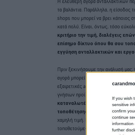
Η ελεύθερη αγορά ανταλλακτικών πε
τα βαλάντια. Παράλληλα, η είσοδος 
shops που μπορεί να βρει κάποιος σ
κατά πολύ. Είναι, όντως, τόσο εύκο
κριτήριο την τιμή, διαλέγεις επ
επίσημο δίκτυο όπου θα σου τοπ
εγγύηση ανταλλακτικών και εργα
Πριν ξεκινήσουμε την ανάλυσή μας, 
αγορά μπορεί κάποιος να βρει αξιόλ
carandmot
εξαιρετικές after market επωνυμίες
γνήσιων προϊόντων. Ωστόσο,
δεν μ
If you wish 
καταναλωτές δημιούργησαν μεγά
sensitive in
confirm you
τοποθέτησης χαμηλής αμφιβόλου
continue se
χαμηλή τιμή. Παρακάτω αναλύουμε 4 
information 
τοποθετούμε-αν είναι δυνατόν-γνήσι
further disc