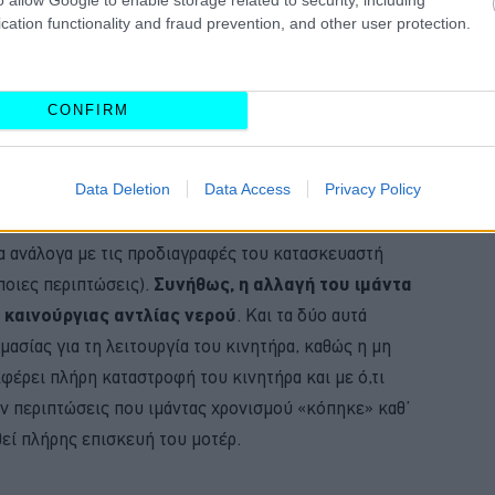
cation functionality and fraud prevention, and other user protection.
CONFIRM
Data Deletion
Data Access
Privacy Policy
τί καδένα, η αντικατάσταση του ιμάντα κρίνεται
α ανάλογα με τις προδιαγραφές του κατασκευαστή
άποιες περιπτώσεις).
Συνήθως, η αλλαγή του ιμάντα
 καινούργιας αντλίας νερού
. Και τα δύο αυτά
μασίας για τη λειτουργία του κινητήρα, καθώς η μη
ιφέρει πλήρη καταστροφή του κινητήρα και με ό,τι
ν περιπτώσεις που ιμάντας χρονισμού «κόπηκε» καθ’
εί πλήρης επισκευή του μοτέρ.