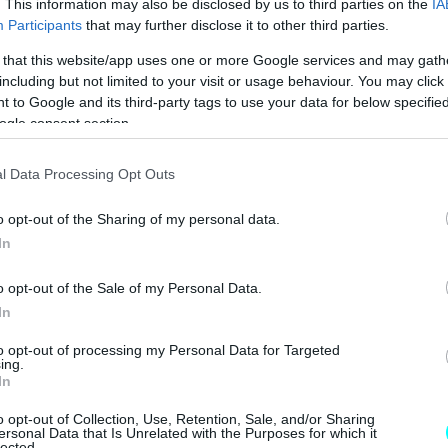
. This information may also be disclosed by us to third parties on the
IA
Participants
that may further disclose it to other third parties.
BUY NOW
 that this website/app uses one or more Google services and may gath
including but not limited to your visit or usage behaviour. You may click 
 ΟΙΚΟΓΕΝΕΙΑΚΟ SUV ME 24.990 ΕΥΡΩ 
 to Google and its third-party tags to use your data for below specifi
ogle consent section.
MG3 ΑΠΟ 16.450 ΕΥΡΩ
Ε ΤΑ ΝΕΑ ΜΟΝΤΕΛΑ ΤΗΣ BMW 
l Data Processing Opt Outs
 "TESLA" ΠΟΥ ΗΡΘΑΝ ΣΤΗΝ ΕΛΛΑΔΑ 
o opt-out of the Sharing of my personal data.
In
o opt-out of the Sale of my Personal Data.
In
to opt-out of processing my Personal Data for Targeted
ing.
In
o opt-out of Collection, Use, Retention, Sale, and/or Sharing
ersonal Data that Is Unrelated with the Purposes for which it
lected.