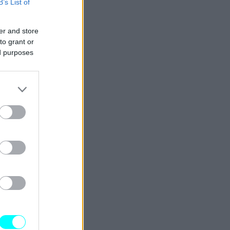
B’s List of
er and store
to grant or
ed purposes