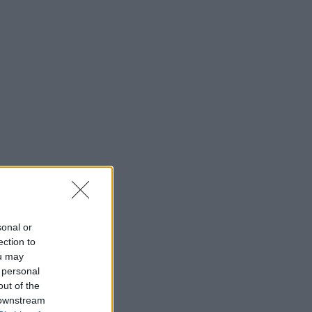
sonal or
ection to
ou may
 personal
out of the
 downstream