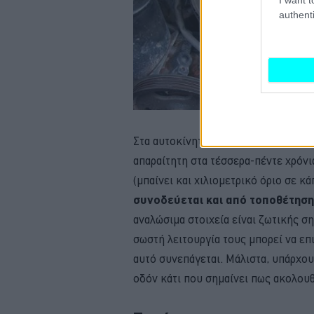
authenti
Στα αυτοκίνητα που φέρουν ιμάντα αν
απαραίτητη στα τέσσερα-πέντε χρόνι
(μπαίνει και χιλιομετρικό όριο σε κ
συνοδεύεται και από τοποθέτηση
αναλώσιμα στοιχεία είναι ζωτικής ση
σωστή λειτουργία τους μπορεί να επ
αυτό συνεπάγεται. Μάλιστα, υπάρχου
οδόν κάτι που σημαίνει πως ακολουθ