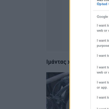
Opted 
Google 
I want t
web or d
I want t
purpose
I want 
Ιμάντας χρονισμού-Αντ
I want t
web or d
I want t
or app.
I want t
I want t