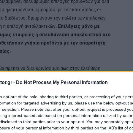
ριλαμβάνει πολυάριθμες επιλογές προϊόντων για όλα
του ηλεκτρονικού εμπορίου, με τα εκατοντάδες e-
το διαδίκτυο, διευρύνουν την παλέτα των επιλογών
λη η επιλογή ανταλλακτικών;
Επιλέγεις μόνο με
ώνυμες εταιρείες ή απευθύνεσαι αποκλειστικά στο
οθετήσουν γνήσια προϊόντα με την απαραίτητη
σίας
;
θα πρέπει να διευκρινίσουμε πως στην ελεύθερη
ογα και πολύ καλά ανεξάρτητα συνεργεία και
or.gr -
Do Not Process My Personal Information
 ανταλλακτικών, εφάμιλλής ποιότητας με εκείνη των
πορούμε να παραβλέψουμε τις περιπτώσεις που
to opt-out of the sale, sharing to third parties, or processing of your per
λες βλάβες στο αυτοκίνητό τους λόγω της
formation for targeted advertising by us, please use the below opt-out s
r selection. Please note that after your opt-out request is processed y
 ποιότητας αναλώσιμα,
με μοναδικό κριτήριο τη
eing interest-based ads based on personal information utilized by us or
περιπτώσεις, στις οποίες είναι απαραίτητο να
disclosed to third parties prior to your opt-out. You may separately opt-
α ανταλλακτικά στο αυτοκίνητό μας.
losure of your personal information by third parties on the IAB’s list of