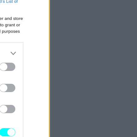
B’s List of
er and store
to grant or
ed purposes