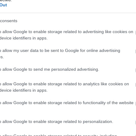
Out
ιόντων-νατρίου είναι ότι δεν περιέχουν ούτε λίθιο,
consents
ση για αυτά τα υλικά και οι πολύπλευρες επιπτώσεις
o allow Google to enable storage related to advertising like cookies on
ρικής «έκρηξης» των ηλεκτρικών αυτοκινήτων, που τα
evice identifiers in apps.
ήσουν εναλλακτικές λύσεις.
o allow my user data to be sent to Google for online advertising
s.
BUY NOW
to allow Google to send me personalized advertising.
ΚΑΡΤΑ ΚΑΥΣΑΕΡΙΩΝ; ΚΛΕΙΣΕ ΡΑΝΤΕΒΟΥ
o allow Google to enable storage related to analytics like cookies on
 ΟΙΚΟΓΕΝΕΙΑΚΟ SUV ME 24.990 ΕΥΡΩ 
evice identifiers in apps.
Η ΝΕΑ MERCEDES GLB 
o allow Google to enable storage related to functionality of the website
FABIA ME 119 ΕΥΡΩ ΤΟ ΜΗΝΑ 
o allow Google to enable storage related to personalization.
αυτής μπαταρίας είναι ότι αποδίδει καλύτερα σε
o allow Google to enable storage related to security, including