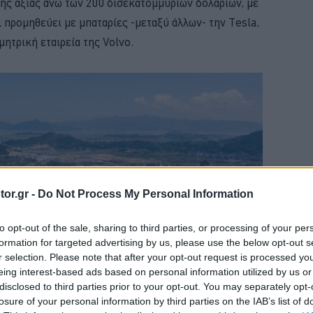
κής αξίας άνω των 200 δισεκατομμυρίων δολαρίων, με
 προμηθεύει με μπαταρίες -μεταξύ άλλων- την Tesla,
μητρική εταιρεία της Volvo.
or.gr -
Do Not Process My Personal Information
to opt-out of the sale, sharing to third parties, or processing of your per
formation for targeted advertising by us, please use the below opt-out s
r selection. Please note that after your opt-out request is processed y
eing interest-based ads based on personal information utilized by us or
disclosed to third parties prior to your opt-out. You may separately opt-
losure of your personal information by third parties on the IAB’s list of