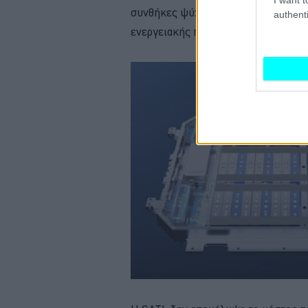
συνθήκες ψύχους και στην ταχεία φό
authenti
ενεργειακής πυκνότητας σε σχέση με