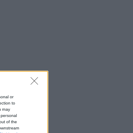
sonal or
ection to
ou may
 personal
out of the
 downstream