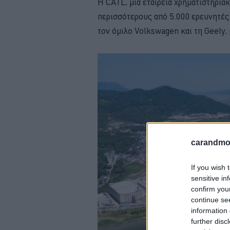
Η CATL, μια εταιρεία χρηματιστηρια
περισσότερους από 5.000 ερευνητές,
τον όμιλο Volkswagen και τη Geely, 
carandmot
If you wish 
sensitive in
confirm you
continue se
information 
further disc