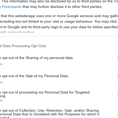
. This information may also be disclosed by us to third parties on the
IA
Participants
that may further disclose it to other third parties.
de της κινεζικής επαρχίας Fujian
 that this website/app uses one or more Google services and may gath
including but not limited to your visit or usage behaviour. You may click 
 to Google and its third-party tags to use your data for below specifi
ogle consent section.
l Data Processing Opt Outs
o opt-out of the Sharing of my personal data.
In
o opt-out of the Sale of my Personal Data.
In
to opt-out of processing my Personal Data for Targeted
ing.
In
o opt-out of Collection, Use, Retention, Sale, and/or Sharing
ersonal Data that Is Unrelated with the Purposes for which it
lected.