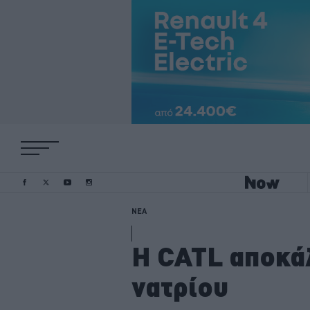
ΝΕΑ
H CATL αποκά
νατρίου