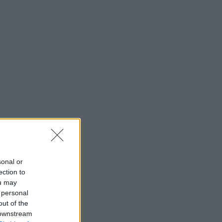
sonal or
ection to
ou may
 personal
out of the
 downstream