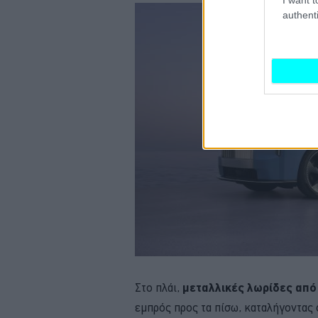
authenti
Στο πλάι,
μεταλλικές λωρίδες από
εμπρός προς τα πίσω, καταλήγοντας