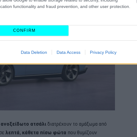
cation functionality and fraud prevention, and other user protection.
CONFIRM
Data Deletion
Data Access
Privacy Policy
 ανοξείδωτο ατσάλι
διατρέχουν το αμάξωμα από
 σε
λεπτά, κάθετα πίσω φώτα
που θυμίζουν