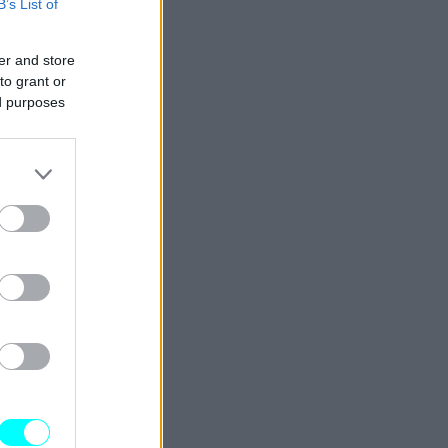
B’s List of
er and store
to grant or
ed purposes