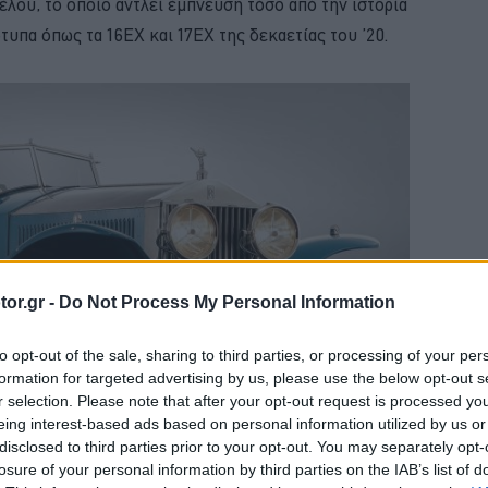
έλου, το οποίο αντλεί έμπνευση τόσο από την ιστορία
υπα όπως τα 16EX και 17EX της δεκαετίας του ’20.
or.gr -
Do Not Process My Personal Information
to opt-out of the sale, sharing to third parties, or processing of your per
formation for targeted advertising by us, please use the below opt-out s
r selection. Please note that after your opt-out request is processed y
eing interest-based ads based on personal information utilized by us or
disclosed to third parties prior to your opt-out. You may separately opt-
losure of your personal information by third parties on the IAB’s list of