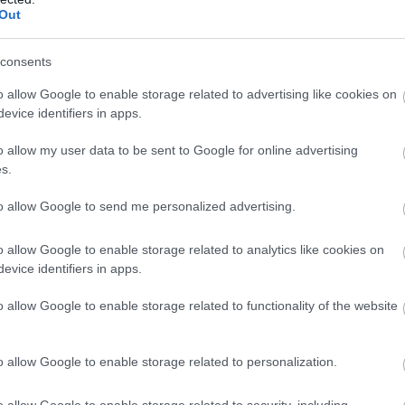
Out
οιείται έντονα από ό,τι έχουμε συνηθίσει στις Rolls-
την
επιβλητική, κάθετη φιλοσοφία
, ωστόσο τα
consents
α
αντικαθιστούν τη γνωστή οριζόντια διάταξη,
o allow Google to enable storage related to advertising like cookies on
ι μινιμαλιστική εικόνα
. Η απουσία θερμικού
evice identifiers in apps.
ειες χωρίς ανοίγματα ψύξης
, ενισχύοντας την ίδια
o allow my user data to be sent to Google for online advertising
s.
to allow Google to send me personalized advertising.
BUY NOW
o allow Google to enable storage related to analytics like cookies on
 NEO SUV ΤΗΣ RENAULT
evice identifiers in apps.
 ΟΙΚΟΓΕΝΕΙΑΚΟ SUV ME 24.990 ΕΥΡΩ 
o allow Google to enable storage related to functionality of the website
Ε ΤΑ ΝΕΑ ΜΟΝΤΕΛΑ ΤΗΣ BMW 
o allow Google to enable storage related to personalization.
 "TESLA" ΠΟΥ ΗΡΘΑΝ ΣΤΗΝ ΕΛΛΑΔΑ 
o allow Google to enable storage related to security, including