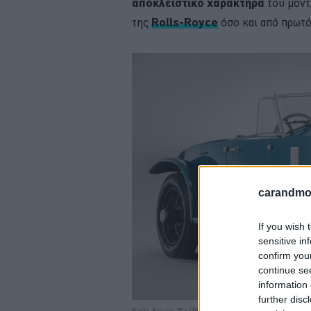
αποκλειστικό χαρακτήρα
του μοντ
της
Rolls-Royce
όσο και από πρωτότ
carandmot
If you wish 
sensitive in
confirm you
continue se
information 
further disc