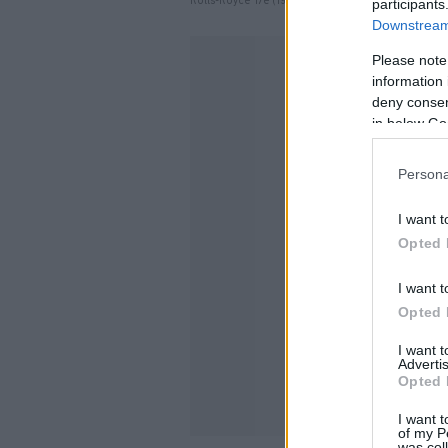
Rolls-Royce 17e (1928)
participants
Downstream 
Please note
information 
deny consent
in below Go
Persona
I want t
Opted 
I want t
Opted 
I want 
Advertis
Opted 
I want t
of my P
was col