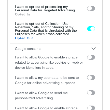
εργοστάσιο της Λειψίας μαζί και με τις Macan, Panamera
I want to opt-out of processing my
Personal Data for Targeted Advertising.
και Panamera Sport Turismo. Για την ακρίβεια, χωρίς
Opted In
ακόμα να προσδιορίζει για ποιους λόγους, η Porsche
I want to opt-out of Collection, Use,
επενδύει 600 εκατ. Ευρώ στην επέκταση του εργοστασίου
Retention, Sale, and/or Sharing of my
Personal Data that Is Unrelated with the
της γερμανικής πόλης, κατασκευάζοντας επιπλέον χώρο
Purposes for which it was collected.
Opted Out
75,5 στρεμμάτων για την κατασκευή αμαξωμάτων.
Google consents
Αν παραχθεί, αυτό θα είναι ακόμα αντίτυπο της
I want to allow Google to enable storage
συνεργασίας της Porsche και της Audi, υπό την ομπρέλα
related to advertising like cookies on web or
του Oμίλου VW, μετά τις υβριδικές Porsche Cayenne και
device identifiers in apps.
Audi Q7, τις Taycan και E-tron GT, καθώς και τα ηλεκτρικά
I want to allow my user data to be sent to
Macan EV και Q6 E-tron που οι δύο εταιρείες εξελίσσουν
Google for online advertising purposes.
μαζί αυτό το χρονικό διάστημα.
I want to allow Google to send me
personalized advertising.
ΔΙΑΒΑΣΤΕ ΕΠΙΣΗΣ
I want to allow Google to enable storage