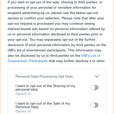
If you wish to opt-out of the sale, sharing to third parties, or
processing of your personal or sensitive information for
targeted advertising by us, please use the below opt-out
section to confirm your selection. Please note that after your
opt-out request is processed you may continue seeing
interest-based ads based on personal information utilized by
us or personal information disclosed to third parties prior to
your opt-out. You may separately opt-out of the further
disclosure of your personal information by third parties on the
IAB’s list of downstream participants. This information may
also be disclosed by us to third parties on the
IAB’s List of
Οι αρχικές πληροφορίες αναφέρουν ότι το νέο ηλεκτρικό
Downstream Participants
that may further disclose it to other
fastback της Porsche θα βασίζεται στη γνωστή
third parties.
πλατφόρμα ΡΡΕ που έχει εξελίξει η εταιρεία σε
Please note that this website/app uses one or more Google
Personal Data Processing Opt Outs
συνεργασία με την Audi, καθώς και ότι -όπως και το A4 E-
services and may gather and store information including but
tron- θα δίνει την επιλογή πίσω κίνησης με έναν
not limited to your visit or usage behaviour. You may click to
I want to opt-out of the Sharing of my
personal data.
grant or deny consent to Google and its third-party tags to
ηλεκτροκινητήρα ή τετρακίνησης με δύο.
Opted In
use your data for below specified purposes in below Google
consent section.
I want to opt-out of the Sale of my
Η μονάδα ισχύος και η μπαταρία θα είναι κοινές με την
Personal Data.
Opted In
επερχόμενη Macan EV, η οποία επίσης θα παράγεται στο