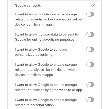
Google consents
κοινά σχεδιαστικά και τεχνολογικά στοιχεία.
Η
συνολική εικόνα είναι ιδιαίτερα ευχάριστη, με ποιοτική
I want to allow Google to enable storage
related to advertising like cookies on web or
προσέγγιση στα υλικά, έστω κι αν τα περισσότερα
device identifiers in apps.
πλαστικά παραμένουν σκληρά, ενδιαφέρουσες υφές και
αρκετές ρετρό λεπτομέρειες που δίνουν χαρακτήρα στην
I want to allow my user data to be sent to
Google for online advertising purposes.
καμπίνα.
I want to allow Google to send me
personalized advertising.
I want to allow Google to enable storage
related to analytics like cookies on web or
device identifiers in apps.
I want to allow Google to enable storage
related to functionality of the website or app.
I want to allow Google to enable storage
related to personalization.