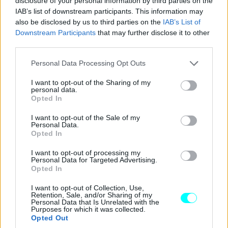
disclosure of your personal information by third parties on the
IAB’s list of downstream participants. This information may
also be disclosed by us to third parties on the
IAB’s List of
Downstream Participants
that may further disclose it to other
third parties.
Please note that this website/app uses one or more Google
Personal Data Processing Opt Outs
services and may gather and store information including but
not limited to your visit or usage behaviour. You may click to
I want to opt-out of the Sharing of my
personal data.
grant or deny consent to Google and its third-party tags to
Opted In
use your data for below specified purposes in below Google
consent section.
I want to opt-out of the Sale of my
Personal Data.
Opted In
I want to opt-out of processing my
Personal Data for Targeted Advertising.
Opted In
Οικογενειακή προσέγγιση
I want to opt-out of Collection, Use,
Retention, Sale, and/or Sharing of my
Ανοίγοντας την πόρτα, γίνεται αμέσως αντιληπτό ότι το
Personal Data that Is Unrelated with the
Purposes for which it was collected.
Renault 4 ακολουθεί την επιτυχημένη συνταγή του
Opted Out
Renault 5, με τ
α δύο μοντέλα να μοιράζονται αρκετά