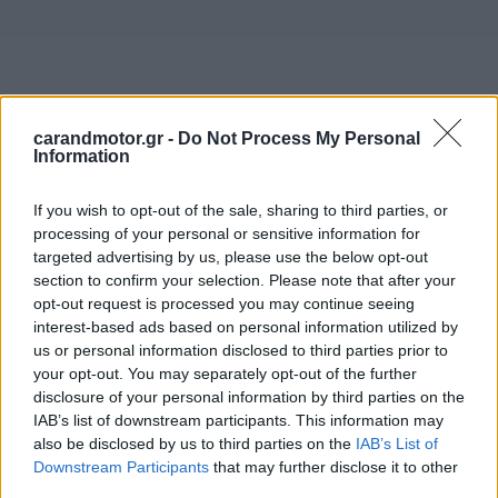
carandmotor.gr -
Do Not Process My Personal
Information
Ο απεσταλμένος του ΑΝΤ1 και του
carandmotor.gr
,
If you wish to opt-out of the sale, sharing to third parties, or
Πάνος Σεϊτανίδης, θα μεταφέρει κλίμα και αποκλειστικό
processing of your personal or sensitive information for
targeted advertising by us, please use the below opt-out
ρεπορτάζ απευθείας από την Ίμολα, ενώ η Μαρία Θωμά θα
section to confirm your selection. Please note that after your
μας μεταφέρει ζωντανά το κλίμα από τα Village Cinemas
opt-out request is processed you may continue seeing
@ The Mall Athens, όπου θα πραγματοποιηθεί exclusive
interest-based ads based on personal information utilized by
us or personal information disclosed to third parties prior to
live προβολή του Grand Prix.
your opt-out. You may separately opt-out of the further
disclosure of your personal information by third parties on the
Όπως πάντα υπάρχει πληθώρα αποκλειστικών
IAB’s list of downstream participants. This information may
συνεντεύξεων, με τον Lewis Hamilton να αποκαλύπτει
also be disclosed by us to third parties on the
IAB’s List of
Downstream Participants
that may further disclose it to other
πως ονειρεύεται μία Ferrari που θα δημιουργούσε από
third parties.