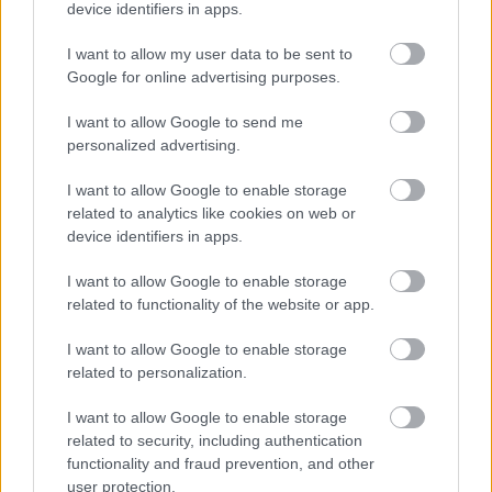
device identifiers in apps.
I want to allow my user data to be sent to
Google for online advertising purposes.
Καλεσμένος στο studio της εκπομπής θα είναι ο Νίκος
Βουρλιώτης, ενώ στις μεταδόσεις του τριημέρου οι
I want to allow Google to send me
οποίες θα ολοκληρωθούν τα ξημερώματα της Δευτέρας με
personalized advertising.
το All Star Race του NASCAR, θα βρίσκονται οι Μαρία
I want to allow Google to enable storage
Ανδρεάδη, Γιώργος Ανανίδας, Κώστας Λεώνης και Τάκης
related to analytics like cookies on web or
Πουρναράκης, με τον Σταμάτη Κατσίμη να σχολιάζει από
device identifiers in apps.
την οπτική του οδηγού.
I want to allow Google to enable storage
related to functionality of the website or app.
I want to allow Google to enable storage
related to personalization.
I want to allow Google to enable storage
related to security, including authentication
functionality and fraud prevention, and other
user protection.