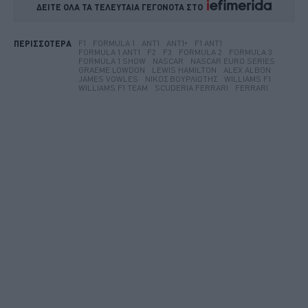
ΔΕΙΤΕ ΟΛΑ ΤΑ ΤΕΛΕΥΤΑΙΑ ΓΕΓΟΝΟΤΑ ΣΤΟ    
F1
FORMULA 1
ANT1
ANT1+
F1 ANT1
ΠΕΡΙΣΣΟΤΕΡΑ
FORMULA 1 ANT1
F2
F3
FORMULA 2
FORMULA 3
FORMULA 1 SHOW
NASCAR
NASCAR EURO SERIES
GRAEME LOWDON
LEWIS HAMILTON
ALEX ALBON
JAMES VOWLES
ΝΊΚΟΣ ΒΟΥΡΛΙΏΤΗΣ
WILLIAMS F1
WILLIAMS F1 TEAM
SCUDERIA FERRARI
FERRARI