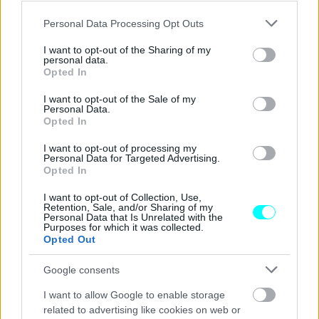
κοινού με την ιταλική εταιρεία, ο επικεφαλής της
Please note that this website/app uses one or more Google
Williams,
James Vowles
, με τον
Alex Albon
, μιλούν
Personal Data Processing Opt Outs
services and may gather and store information including but
στην κάμερα του ΑΝΤ1 για την φετινή δυναμική παρουσία
not limited to your visit or usage behaviour. You may click to
I want to opt-out of the Sharing of my
personal data.
της ιστορικής ομάδας ενώ τέλος, ο επικεφαλής της
grant or deny consent to Google and its third-party tags to
Opted In
use your data for below specified purposes in below Google
νεοσύστατης Cadillac F1,
Graeme Lowdon
, μιλά
consent section.
I want to opt-out of the Sale of my
αποκλειστικά στον Πάνο Σεϊτανίδη για αυτό το
Personal Data.
Opted In
μεγαλεπήβολο project.
I want to opt-out of processing my
Personal Data for Targeted Advertising.
Opted In
I want to opt-out of Collection, Use,
Retention, Sale, and/or Sharing of my
Personal Data that Is Unrelated with the
Purposes for which it was collected.
Opted Out
Google consents
I want to allow Google to enable storage
related to advertising like cookies on web or