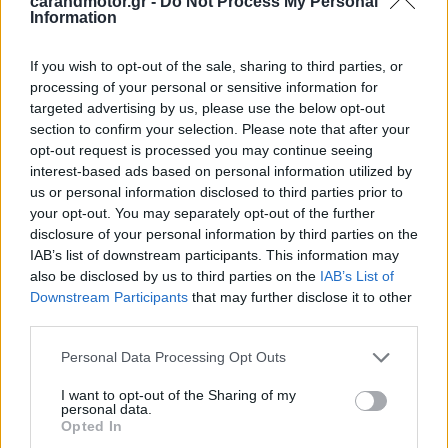
carandmotor.gr -
Do Not Process My Personal
Όπως τον αποκλεισμό του Sergio Perez – μία Red Bull
Information
εκτός στο Q2! Αφήνει μόνο του τον Verstappen στη μάχη
If you wish to opt-out of the sale, sharing to third parties, or
στρατηγικής, ήταν μεγάλο πλήγμα. Εκτός στο Q2 έμειναν
processing of your personal or sensitive information for
ακόμα ο Charles Leclerc με τη Ferrari αλλά και ο Daniel
targeted advertising by us, please use the below opt-out
Ricciardo με τη McLaren.
section to confirm your selection. Please note that after your
opt-out request is processed you may continue seeing
interest-based ads based on personal information utilized by
Να που η νέα πίστα του Κατάρ, που μπήκε στο πρόγραμμα
us or personal information disclosed to third parties prior to
καλύπτοντας άλλα κενά λόγω της παγκόσμιας πανδημίας
your opt-out. You may separately opt-out of the further
disclosure of your personal information by third parties on the
της Covid-19, έκρυβε αναπάντεχο ενδιαφέρον.
IAB’s list of downstream participants. This information may
also be disclosed by us to third parties on the
IAB’s List of
Η κατάταξη:
Downstream Participants
that may further disclose it to other
third parties.
Please note that this website/app uses one or more Google
Personal Data Processing Opt Outs
services and may gather and store information including but
not limited to your visit or usage behaviour. You may click to
I want to opt-out of the Sharing of my
personal data.
grant or deny consent to Google and its third-party tags to
Opted In
use your data for below specified purposes in below Google