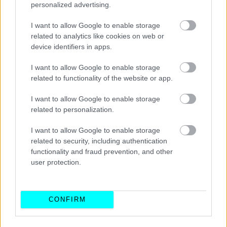
personalized advertising.
I want to allow Google to enable storage
related to analytics like cookies on web or
device identifiers in apps.
I want to allow Google to enable storage
related to functionality of the website or app.
I want to allow Google to enable storage
related to personalization.
I want to allow Google to enable storage
related to security, including authentication
functionality and fraud prevention, and other
user protection.
CONFIRM
Ο αγώνας θα αρχίσει στις 4 το απόγευμα ώρα Ελλάδας και
όπως και οι κατατακτήριες δοκιμές, θα γίνει υπό το φως