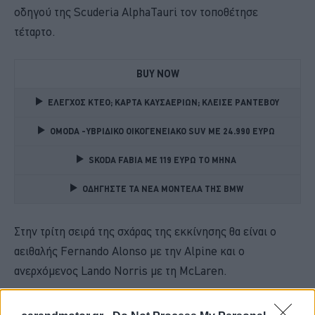
οδηγού της Scuderia AlphaTauri τον τοποθέτησε
τέταρτο.
BUY NOW
ΕΛΕΓΧΟΣ ΚΤΕΟ; ΚΑΡΤΑ ΚΑΥΣΑΕΡΙΩΝ; ΚΛΕΙΣΕ ΡΑΝΤΕΒΟΥ
OMODA -ΥΒΡΙΔΙΚΟ ΟΙΚΟΓΕΝΕΙΑΚΟ SUV ME 24.990 ΕΥΡΩ 
SKODA FABIA ME 119 ΕΥΡΩ ΤΟ ΜΗΝΑ 
ΟΔΗΓΗΣΤΕ ΤΑ ΝΕΑ ΜΟΝΤΕΛΑ ΤΗΣ BMW 
Στην τρίτη σειρά της σχάρας της εκκίνησης θα είναι ο
αειθαλής Fernando Alonso με την Alpine και ο
ανερχόμενος Lando Norris με τη McLaren.
Όμως σε αυτές τις κατατακτήριες είχαμε και εκπλήξεις.