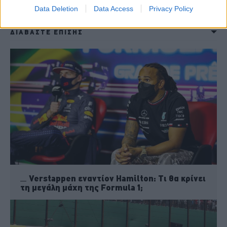
των προβολέων.
Data Deletion
Data Access
Privacy Policy
ΔΙΑΒΑΣΤΕ ΕΠΙΣΗΣ
Verstappen εναντίον Hamilton: Τι θα κρίνει
τη μεγάλη μάχη της Formula 1;