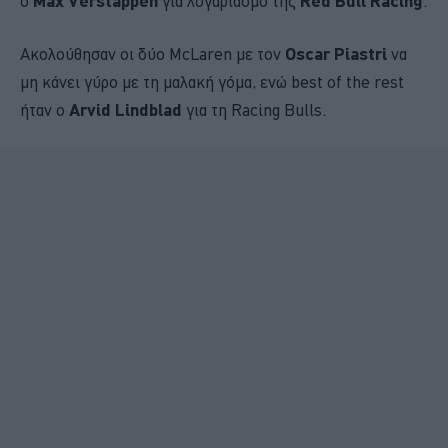
ο
Max Verstappen
για λογαριασμό της
Red Bull Racing
.
Ακολούθησαν οι δύο McLaren με τον
Oscar Piastri
να
μη κάνει γύρο με τη μαλακή γόμα, ενώ best of the rest
ήταν ο
Arvid Lindblad
για τη Racing Bulls.