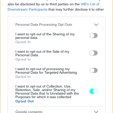
also be disclosed by us to third parties on the
IAB’s List of
Downstream Participants
that may further disclose it to other
third parties.
Please note that this website/app uses one or more Google
Personal Data Processing Opt Outs
services and may gather and store information including but
not limited to your visit or usage behaviour. You may click to
I want to opt-out of the Sharing of my
personal data.
grant or deny consent to Google and its third-party tags to
Opted In
use your data for below specified purposes in below Google
consent section.
I want to opt-out of the Sale of my
Personal Data.
Opted In
I want to opt-out of processing my
Personal Data for Targeted Advertising.
Opted In
I want to opt-out of Collection, Use,
Retention, Sale, and/or Sharing of my
Personal Data that Is Unrelated with the
Purposes for which it was collected.
Opted Out
Google consents