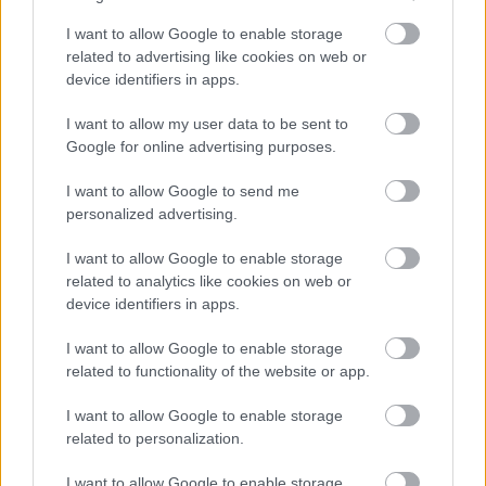
I want to allow Google to enable storage
related to advertising like cookies on web or
device identifiers in apps.
I want to allow my user data to be sent to
Google for online advertising purposes.
I want to allow Google to send me
personalized advertising.
I want to allow Google to enable storage
Όμως υπήρξε μία ακόμα διακοπή. Υπεύθυνος για αυτή
related to analytics like cookies on web or
ήταν ο
Esteban Ocon
, που έχασε τον έλεγχο πατώντας τα
device identifiers in apps.
κερμπ στην έξοδο της στροφής 74 και χτυπώντας στις
I want to allow Google to enable storage
μπαριέρες με το ρύγχος της Haas.
related to functionality of the website or app.
I want to allow Google to enable storage
related to personalization.
I want to allow Google to enable storage