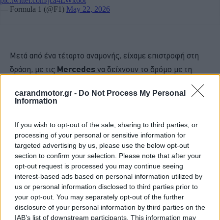
Μετά από ένα τέταρτο αναμονής, είχαμε επιστροφή στη
δράση, με τις
Mercedes
να δείχνουν το δρόμο με τη
σκληρή γόμα – έκαναν όμως το ίδιο και στα τελικά στάδια
carandmotor.gr -
Do Not Process My Personal
της διαδικασίας, όταν άρχισαν οι προσομοιώσεις
Information
κατατακτήριων με τη μαλακή γόμα.
If you wish to opt-out of the sale, sharing to third parties, or
processing of your personal or sensitive information for
targeted advertising by us, please use the below opt-out
section to confirm your selection. Please note that after your
opt-out request is processed you may continue seeing
interest-based ads based on personal information utilized by
us or personal information disclosed to third parties prior to
your opt-out. You may separately opt-out of the further
disclosure of your personal information by third parties on the
IAB’s list of downstream participants. This information may