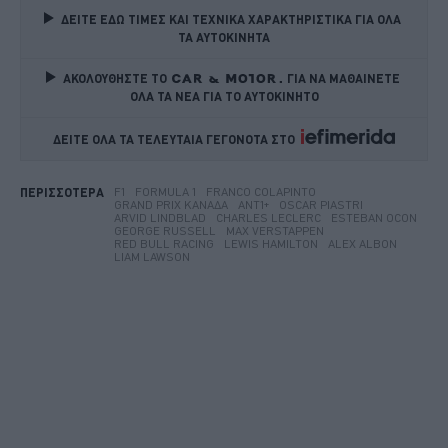
ΔΕΙΤΕ ΕΔΩ ΤΙΜΕΣ ΚΑΙ ΤΕΧΝΙΚΑ ΧΑΡΑΚΤΗΡΙΣΤΙΚΑ ΓΙΑ ΟΛΑ 
ΤΑ ΑΥΤΟΚΙΝΗΤΑ
ΑΚΟΛΟΥΘΗΣΤΕ ΤΟ
ΓΙΑ ΝΑ ΜΑΘΑΙΝΕΤΕ 
ΟΛΑ ΤΑ ΝΕΑ ΓΙΑ ΤΟ ΑΥΤΟΚΙΝΗΤΟ
ΔΕΙΤΕ ΟΛΑ ΤΑ ΤΕΛΕΥΤΑΙΑ ΓΕΓΟΝΟΤΑ ΣΤΟ    
F1
FORMULA 1
FRANCO COLAPINTO
ΠΕΡΙΣΣΟΤΕΡΑ
GRAND PRIX ΚΑΝΑΔΆ
ΑΝΤ1+
OSCAR PIASTRI
ARVID LINDBLAD
CHARLES LECLERC
ESTEBAN OCON
GEORGE RUSSELL
MAX VERSTAPPEN
RED BULL RACING
LEWIS HAMILTON
ALEX ALBON
LIAM LAWSON