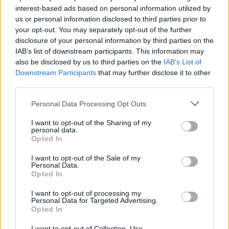
Πέραν αυτών, το εν λόγω μοντέλο φέρει ιδιαίτερες
interest-based ads based on personal information utilized by
σχεδιαστικές πινελιές αλλά και βελτιώσεις στο σύστημα
us or personal information disclosed to third parties prior to
your opt-out. You may separately opt-out of the further
πέδησης, το πλαίσιο και το σύστημα διεύθυνσης. Ωστόσο,
disclosure of your personal information by third parties on the
εκτός από την ουσία, σημασία έχει και η εμφάνιση και
IAB’s list of downstream participants. This information may
εκεί η βρετανική μάρκα προσφέρει 16 ξεχωριστές
also be disclosed by us to third parties on the
IAB’s List of
Downstream Participants
that may further disclose it to other
χρωματικές αποχρώσεις.
third parties.
Μία από αυτές, παρουσιάζεται, σε συνδυασμό με τις
Please note that this website/app uses one or more Google
Personal Data Processing Opt Outs
services and may gather and store information including but
αρετές της F-PACE SVR, στο video που ακολουθεί.
not limited to your visit or usage behaviour. You may click to
I want to opt-out of the Sharing of my
Συγκεκριμένα η Chalk Blue. Τι λέτε, σας αρέσει;
personal data.
grant or deny consent to Google and its third-party tags to
Opted In
use your data for below specified purposes in below Google
consent section.
I want to opt-out of the Sale of my
Personal Data.
Opted In
I want to opt-out of processing my
Personal Data for Targeted Advertising.
Opted In
I want to opt-out of Collection, Use,