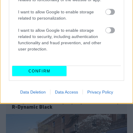
I want to allow Google to enable storage
Jaguar: H τιμή της κορυφαίας F-Pace SVR
των 550 ίππων
related to personalization.
I want to allow Google to enable storage
related to security, including authentication
functionality and fraud prevention, and other
user protection.
CONFIRM
Data Deletion
Data Access
Privacy Policy
Jaguar F-Pace: Αναβάθμιση και νέα έκδοση
R-Dynamic Black