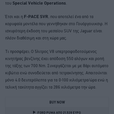
του
Special Vehicle Operations
.
Έτσι και η
F-PACE SVR
, που αποτελεί ένα από τα
κορυφαία μοντέλα που γεννήθηκαν στο Γουόργουικσιρ. Η
ισχυρότερη έκδοση του μεσαίου SUV της Jaguar είναι
πλέον διαθέσιμη και στη χώρα μας.
Τι προσφέρει; Ο 5λιτρος V8 υπερτροφοδοτούμενος
κινητήρας βενζίνης έχει απόδοση 550 αλόγων και ροπή
της τάξης των 700 Nm. Συνεργάζεται με με 8άρι αυτόματο
κιβώτιο ενώ συνοδεύεται από τετρακίνησης. Απαιτούνται
μόνο 4.0 δευτερόλεπτα για τα 0-100 χιλιόμετρα/ώρα ενώ η
τελική ταχύτητα αγγίζει τα 286 χιλιόμετρα την ώρα.
BUY NOW
FORD PUMA ΑΠΟ 21.528 ΕΥΡΩ