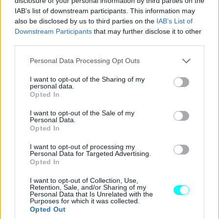
disclosure of your personal information by third parties on the
IAB’s list of downstream participants. This information may
also be disclosed by us to third parties on the
IAB’s List of
Downstream Participants
that may further disclose it to other
third parties.
Please note that this website/app uses one or more Google
Personal Data Processing Opt Outs
services and may gather and store information including but
not limited to your visit or usage behaviour. You may click to
I want to opt-out of the Sharing of my
personal data.
grant or deny consent to Google and its third-party tags to
Opted In
use your data for below specified purposes in below Google
consent section.
I want to opt-out of the Sale of my
Personal Data.
Opted In
I want to opt-out of processing my
Personal Data for Targeted Advertising.
Opted In
I want to opt-out of Collection, Use,
Retention, Sale, and/or Sharing of my
Personal Data that Is Unrelated with the
Purposes for which it was collected.
Opted Out