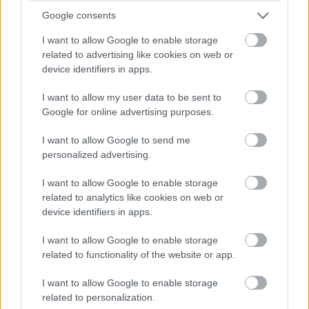
Οι τρεις δεξαμενές κατασκευασμένες από χάλυβα υψηλής
Google consents
αντοχής του B-SUV της SEAΤ έχουν συνολική
I want to allow Google to enable storage
χωρητικότητα 13,8 κιλά συμπιεσμένου φυσικού αερίου,
related to advertising like cookies on web or
αλλά και ένα μικρό ρεζερβουάρ καυσίμου χωρητικότητας
device identifiers in apps.
εννέα (9) λίτρων. H κατανάλωση φτάνει στα 3,83 κιλά/100
I want to allow my user data to be sent to
χλμ. σύμφωνα με τις εργοστασιακές μετρήσεις, ένα
Google for online advertising purposes.
νούμερο που αντιστοιχεί σε μόλις 3,404 ευρώ για κάθε
I want to allow Google to send me
100 χλμ. με βάση την τωρινή τιμή του φυσικού αερίου
personalized advertising.
κίνησης.
I want to allow Google to enable storage
related to analytics like cookies on web or
Οι χαμηλότερες εκπομπές CO2, που δεν ξεπερνούν τα 122
device identifiers in apps.
γρ./χλμ. τοποθετούν το Arona TGI ανάμεσα στα
αυτοκίνητα που απαλλάσσονται από τα τέλη κυκλοφορίας,
I want to allow Google to enable storage
related to functionality of the website or app.
προσφέροντας έτσι ένα ακόμη οικονομικό όφελος για τον
ιδιοκτήτη τους.
I want to allow Google to enable storage
related to personalization.