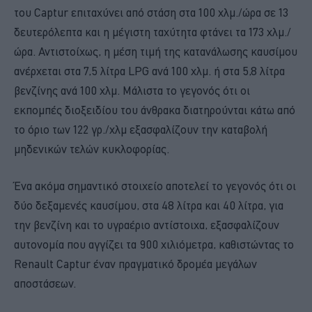
του Captur επιταχύνει από στάση στα 100 χλμ./ώρα σε 13
δευτερόλεπτα και η μέγιστη ταχύτητα φτάνει τα 173 χλμ./
ώρα. Αντιστοίχως, η μέση τιμή της κατανάλωσης καυσίμου
ανέρχεται στα 7,5 λίτρα LPG ανά 100 χλμ. ή στα 5,8 λίτρα
βενζίνης ανά 100 χλμ. Μάλιστα το γεγονός ότι οι
εκπομπές διοξειδίου του άνθρακα διατηρούνται κάτω από
το όριο των 122 γρ./χλμ εξασφαλίζουν την καταβολή
μηδενικών τελών κυκλοφορίας.
Ένα ακόμα σημαντικό στοιχείο αποτελεί το γεγονός ότι οι
δύο δεξαμενές καυσίμου, στα 48 λίτρα και 40 λίτρα, για
την βενζίνη και το υγραέριο αντίστοιχα, εξασφαλίζουν
αυτονομία που αγγίζει τα 900 χιλιόμετρα, καθιστώντας το
Renault Captur έναν πραγματικό δρομέα μεγάλων
αποστάσεων.