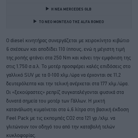
Η ΝΕΑ MERCEDES GLB 
TO NEO MONTΕΛΟ ΤΗΣ ALFA ROMEO 
Ο diesel κινητήρας συνεργάζεται με χειροκίνητο κιβώτιο
6 σχέσεων και αποδίδει 110 ίππους, ενώ η μέγιστη τιμή
της ροπής φτάνει στα 250 Nm και κάνει την εμφάνιση της
στις 1.750 σ.α.λ. Το μοτέρ προσφέρει καλές επιδόσεις στο
γαλλικό SUV με τα 0-100 χλμ./ώρα να έρχονται σε 11,2
δευτερόλεπτα και την τελική ανέρχεται στα 177 χλμ./ώρα.
Οι «ξεκούραστες» ρεπρίζ συγκαταλέγονται φυσικά στα
δυνατά σημεία του μοτέρ των Γάλλων. Η μικτή
κατανάλωση κυμαίνεται στα 4,6 λίτρα στη βασική έκδοση
Feel Pack με τις εκπομπές CO2 στα 121 γρ./χλμ. να
γλιτώνουν τον οδηγό του από την καταβολή τελών
κυκλοφορίας.