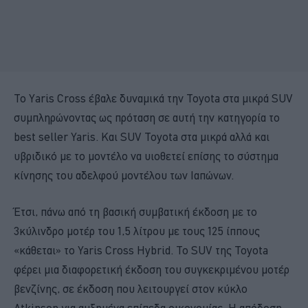
To Υaris Cross έβαλε δυναμικά την Toyota στα μικρά SUV
συμπληρώνοντας ως πρόταση σε αυτή την κατηγορία το
best seller Yaris. Και SUV Toyota στα μικρά αλλά και
υβριδικό με το μοντέλο να υιοθετεί επίσης το σύστημα
κίνησης του αδελφού μοντέλου των Ιαπώνων.
Έτσι, πάνω από τη βασική συμβατική έκδοση με το
3κύλινδρο μοτέρ του 1,5 λίτρου με τους 125 ίππους
«κάθεται» το Yaris Cross Hybrid. Το SUV της Toyota
φέρει μια διαφορετική έκδοση του συγκεκριμένου μοτέρ
βενζίνης, σε έκδοση που λειτουργεί στον κύκλο
Atkinson για αυξημένα επίπεδα οικονομίας. Η απόδοση