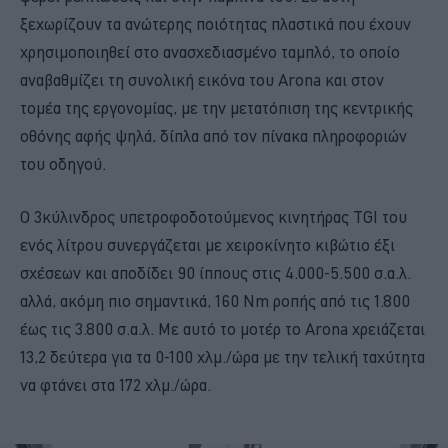
ξεχωρίζουν τα ανώτερης ποιότητας πλαστικά που έχουν
χρησιμοποιηθεί στο ανασχεδιασμένο ταμπλό, το οποίο
αναβαθμίζει τη συνολική εικόνα του Arona και στον
τομέα της εργονομίας, με την μετατόπιση της κεντρικής
οθόνης αφής ψηλά, δίπλα από τον πίνακα πληροφοριών
του οδηγού.
Ο 3κύλινδρος υπετροφοδοτούμενος κινητήρας TGI του
ενός λίτρου συνεργάζεται με χειροκίνητο κιβώτιο έξι
σχέσεων και αποδίδει 90 ίππους στις 4.000-5.500 σ.α.λ.
αλλά, ακόμη πιο σημαντικά, 160 Nm ροπής από τις 1.800
έως τις 3.800 σ.α.λ. Με αυτό το μοτέρ το Arona χρειάζεται
13,2 δεύτερα για τα 0-100 χλμ./ώρα με την τελική ταχύτητα
να φτάνει στα 172 χλμ./ώρα.