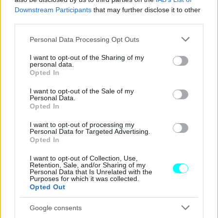
φτάνει τους 100 ίππους (με τη χρήση LPG)
και τα 160
Downstream Participants
that may further disclose it to other
Nm ροπής και το κιβώτιο είναι χειροκίνητο έξι σχέσεων.
third parties.
Η τελική του SUV αυτό το μοτέρ φτάνει τα 173 χλμ./ώρα.
Please note that this website/app uses one or more Google
Personal Data Processing Opt Outs
services and may gather and store information including but
Με την εξάντληση και των δύο ρεζερβουάρ η αυτονομία
not limited to your visit or usage behaviour. You may click to
I want to opt-out of the Sharing of my
personal data.
grant or deny consent to Google and its third-party tags to
του Captur
μπορεί να φτάσει έως και τα 1.313
Opted In
use your data for below specified purposes in below Google
χιλιόμετρα κατά το πρότυπο WLTP
, ενώ η σωστά
consent section.
I want to opt-out of the Sale of my
μελετημένη τοποθέτηση για τo ρεζερβουάρ του υγραερίου
Personal Data.
Opted In
δεν επηρεάζει τον χώρο αποσκευών ο οποίος παραμένει
αναλλοίωτος και με τα συρόμενα καθίσματα κυμαίνεται
I want to opt-out of processing my
Personal Data for Targeted Advertising.
από τα 422 έως τα 536 λίτρα.
Opted In
I want to opt-out of Collection, Use,
Retention, Sale, and/or Sharing of my
Personal Data that Is Unrelated with the
Purposes for which it was collected.
Opted Out
Google consents