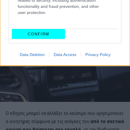
related to security, including authentication
functionality and fraud prevention, and other
user protection.
CONFIRM
Data Deletion
Data Access
Privacy Policy
Ο οδηγός μπορεί να αλλάξει το καύσιμο που χρησιμοποιεί
ο κινητήρας σύμφωνα με τις ανάγκες του
από το σχετικό
κουμπί που βρίσκεται στο ταμπλό
, με την διαδικασία