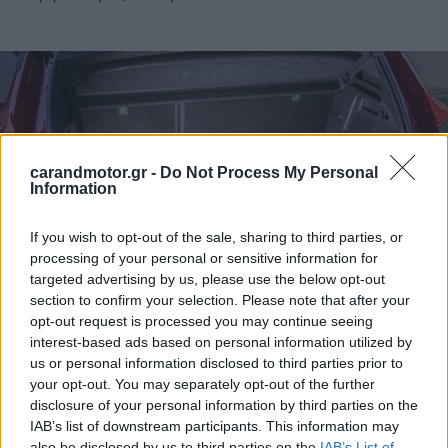
carandmotor.gr -
Do Not Process My Personal
Information
If you wish to opt-out of the sale, sharing to third parties, or
processing of your personal or sensitive information for
targeted advertising by us, please use the below opt-out
section to confirm your selection. Please note that after your
opt-out request is processed you may continue seeing
Ειδικότερα, για την κίνηση του Captur διπλού καυσίμου
interest-based ads based on personal information utilized by
us or personal information disclosed to third parties prior to
φροντίζει ο υπετροφοδοτούμενος τρικύλινδρος
your opt-out. You may separately opt-out of the further
κινητήρας των 999 κ.εκ. και τις τέσσερεις βαλβίδες ανά
disclosure of your personal information by third parties on the
κύλινδρο.
Για την περίσταση, η απόδοση του συνόλου
IAB’s list of downstream participants. This information may
also be disclosed by us to third parties on the
IAB’s List of