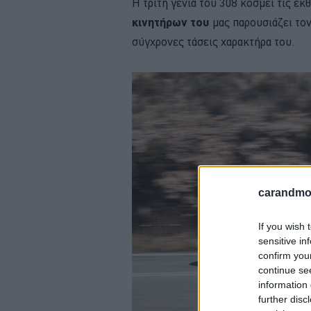
Η τρίτη γενιά του 308 κοσμεί τις εκ
κινητήρων του
μας παρουσιάζει τον
σύγχρονες τάσεις χαρακτήρα του.
carandmot
If you wish 
sensitive in
confirm you
continue se
information 
further disc