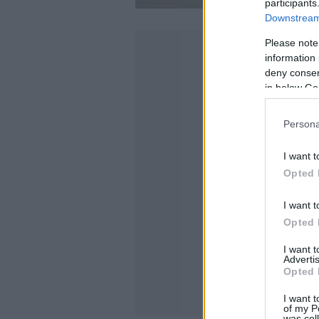
participants
Downstream 
Please note
information 
deny consent
in below Go
Persona
I want t
Opted 
I want t
Opted 
I want 
Advertis
Opted 
I want t
of my P
was col