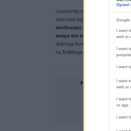
Opted 
Ξεκινώντας από τις μοναδικές του σ
τελευταίο έμβλημα της μάρκας, έχει
Google 
συνδυασμό με το «σβήσιμο» του 
I want t
ακόμα πιο σπορτίφ 5θυρου hatch
web or d
ιδιαίτερα δυναμικής σχεδίασης
Stat
I want t
τις διαθέσιμες επιλογές.
purpose
I want 
I want t
IEFIMERIDA.GR - ΟΛΕΣ
web or d
ΠΟΤΕ ΠΕΡ
I want t
or app.
TO
I want t
ALFA ROMEO
I want t