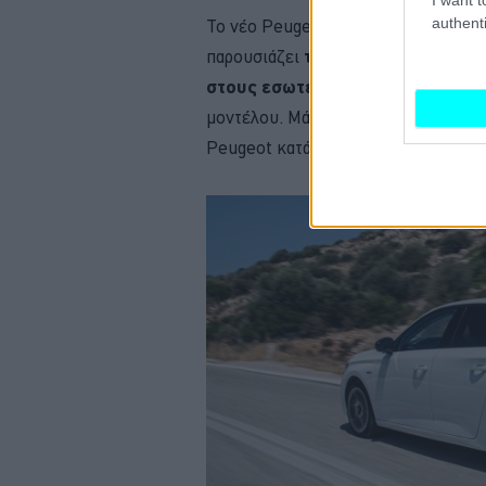
authenti
Το νέο Peugeot 308 με μοναδική σχ
παρουσιάζει
την συνολική βελτίωσ
στους εσωτερικούς χώρους
και τ
μοντέλου. Μάλιστα, στο κυνήγι της
Peugeot κατάφερε να τονίσει και το 