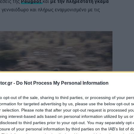
θέσεις της
Peugeot
και
με την πληρέστατη γκάμα
 γενναιόδωρο και πλήρως εναρμονισμένο με τις
or.gr -
Do Not Process My Personal Information
to opt-out of the sale, sharing to third parties, or processing of your per
formation for targeted advertising by us, please use the below opt-out s
r selection. Please note that after your opt-out request is processed y
eing interest-based ads based on personal information utilized by us or
disclosed to third parties prior to your opt-out. You may separately opt-
losure of your personal information by third parties on the IAB’s list of