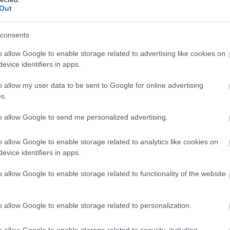
Out
χεδιαστικές γραμμές, το νέο Peugeot 308 φέρει το
 μεγαλύτερο μήκος, μειωμένο ύψος κι αυτό,
σε
consents
πίσω μέρους, εξασφαλίζει την εικόνα ενός
o allow Google to enable storage related to advertising like cookies on
back
. Παράλληλα όμως, προσφέρεται και με το
evice identifiers in apps.
ion Wagon αμάξωμα
, αυξάνοντας με αυτό τον τρόπο
o allow my user data to be sent to Google for online advertising
s.
to allow Google to send me personalized advertising.
BUY NOW
o allow Google to enable storage related to analytics like cookies on
 ΟΙ ΕΙΔΗΣΕΙΣ ΣΤΗΝ ΕΛΛΑΔΑ ΚΑΙ ΣΤΟΝ ΚΟΣΜΟ
evice identifiers in apps.
ΝΑΣ ΚΤΕΟ; ΜΑΘΕ ΣΤΗΝ ΑUTECO
o allow Google to enable storage related to functionality of the website
 NEO SUV ΤΗΣ RENAULT
o allow Google to enable storage related to personalization.
 JUNIOR ME 8 ΧΡΟΝΙΑ ΕΓΓΥΗΣΗ 
o allow Google to enable storage related to security, including