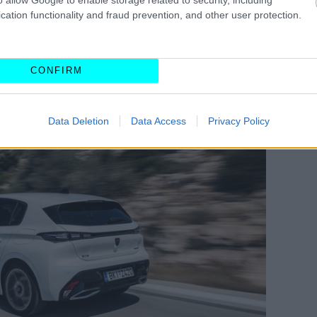
cation functionality and fraud prevention, and other user protection.
εδίαση και κορυφαία ποιότητα κατασκευής, μας
η της αρχιτεκτονικής που αντικατοπτρίζεται
ονίζει το δυναμισμό και την προσωπικότητά του νέου
CONFIRM
 καλύτερης δυνατής αεροδυναμικής απόδοσής του, η
μοναδικό στιλ του.
Data Deletion
Data Access
Privacy Policy