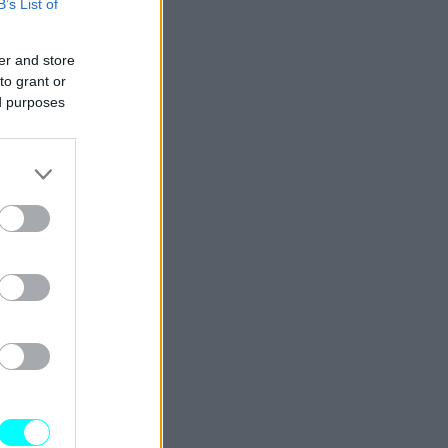
B’s List of
er and store
to grant or
ed purposes