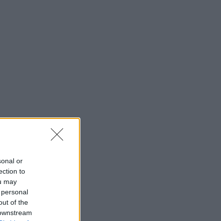
sonal or
ection to
ou may
 personal
out of the
 downstream