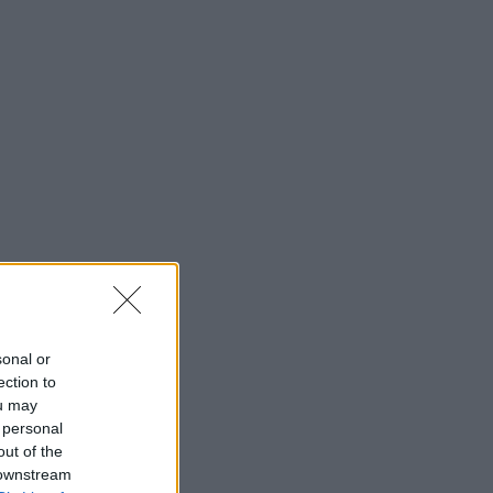
sonal or
ection to
ou may
 personal
out of the
 downstream