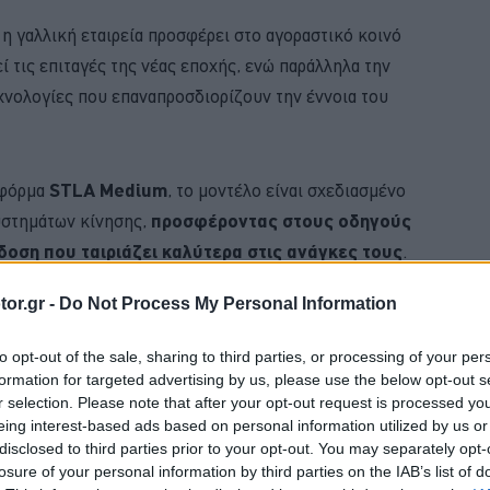
, η γαλλική εταιρεία προσφέρει στο αγοραστικό κοινό
 τις επιταγές της νέας εποχής, ενώ παράλληλα την
χνολογίες που επαναπροσδιορίζουν την έννοια του
τφόρμα
STLA Medium
, το μοντέλο είναι σχεδιασμένο
συστημάτων κίνησης,
προσφέροντας στους οδηγούς
κδοση που ταιριάζει καλύτερα στις ανάγκες τους
.
or.gr -
Do Not Process My Personal Information
BUY NOW
to opt-out of the sale, sharing to third parties, or processing of your per
VIP VAN ΜΟΝΟ ΜΕ 12 ΕΥΡΩ ΤΟ ΑΤΟΜΟ
formation for targeted advertising by us, please use the below opt-out s
r selection. Please note that after your opt-out request is processed y
 ΟΙΚΟΓΕΝΕΙΑΚΟ SUV ME 24.990 ΕΥΡΩ 
eing interest-based ads based on personal information utilized by us or
disclosed to third parties prior to your opt-out. You may separately opt-
 JUNIOR ME 8 ΧΡΟΝΙΑ ΕΓΓΥΗΣΗ 
losure of your personal information by third parties on the IAB’s list of