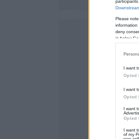
participants
TO RENAULT
Downstream 
Please note
information 
deny consent
in below Go
Persona
I want t
Opted 
I want t
Opted 
I want 
Advertis
Opted 
I want t
of my P
was col