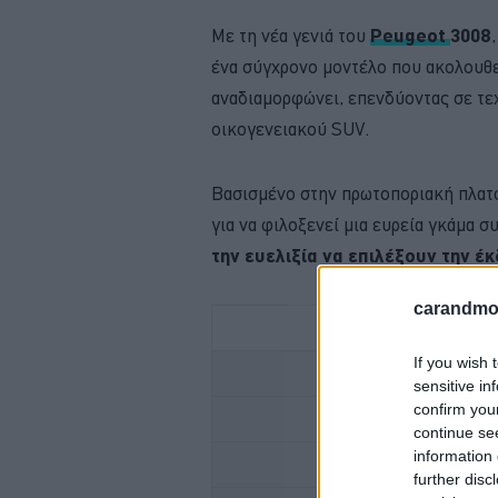
Με τη νέα γενιά του
Peugeot
3008
ένα σύγχρονο μοντέλο που ακολουθεί
αναδιαμορφώνει, επενδύοντας σε τε
οικογενειακού SUV.
Βασισμένο στην πρωτοποριακή πλα
για να φιλοξενεί μια ευρεία γκάμα 
την ευελιξία να επιλέξουν την έ
carandmot
If you wish 
ΜΕΤΑΚΙΝΗΣΗ ΜΕ 
sensitive in
confirm you
OMODA -ΥΒΡΙΔΙΚΟ
continue se
information 
ALFA ROMEO
further disc