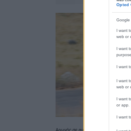
Opted 
Google 
I want t
web or d
I want t
purpose
I want 
I want t
web or d
I want t
or app.
I want t
Αρωγός σε αυτή την ποικιλομορφία κ
I want t