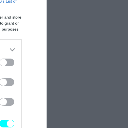
B’s List of
er and store
to grant or
ed purposes