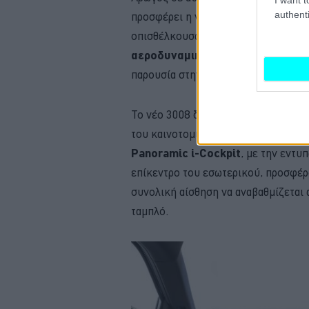
authenti
προσφέρει η νέα πλατφόρμα είναι η
οπισθέλκουσας μόλις 0,28 Cx, η οπο
αεροδυναμική και την αυτονομί
παρουσία στην κατηγορία.
Το νέο 3008 δεν εντυπωσιάζει μόνο 
του καινοτομίες και την premium π
Panoramic i-Cockpit
, με την εντυ
επίκεντρο του εσωτερικού, προσφέρο
συνολική αίσθηση να αναβαθμίζεται α
ταμπλό.