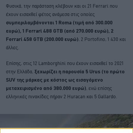
Φυσικά, την παράσταση κλέβουν και οι 21 Ferrari που
έχουν εισαχθεί φέτος ανάμεσα στις οποίες
συμπεριλαμβάνονται 1 Roma (τιμή από 300.000
ευρώ), 1 Ferrari 488 GTB (από 270.000 ευρώ), 2
Ferrari 458 GTB (200.000 ευρώ)
, 2 Portofino, 1 430 και
άλλες.
Επίσης, στις 12 Lamborghini που έχουν εισαχθεί το 2021
στην Ελλάδα,
ξεχωρίζει η παρουσία 5 Urus (το πρώτο
SUV της μάρκας με κόστος ως εισαγόμενο
μεταχειρισμένο από 380.000 ευρώ)
, ενώ επίσης
ελληνικές πινακίδες πήραν 2 Huracan και 5 Gallardo.