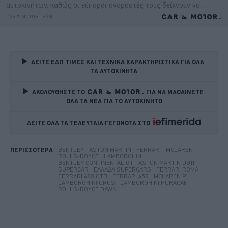
ΔΕΙΤΕ ΕΔΩ ΤΙΜΕΣ ΚΑΙ ΤΕΧΝΙΚΑ ΧΑΡΑΚΤΗΡΙΣΤΙΚΑ ΓΙΑ ΟΛΑ 
ΤΑ ΑΥΤΟΚΙΝΗΤΑ
ΑΚΟΛΟΥΘΗΣΤΕ ΤΟ
ΓΙΑ ΝΑ ΜΑΘΑΙΝΕΤΕ 
ΟΛΑ ΤΑ ΝΕΑ ΓΙΑ ΤΟ ΑΥΤΟΚΙΝΗΤΟ
ΔΕΙΤΕ ΟΛΑ ΤΑ ΤΕΛΕΥΤΑΙΑ ΓΕΓΟΝΟΤΑ ΣΤΟ    
BENTLEY
ASTON MARTIN
FERRARI
MCLAREN
ΠΕΡΙΣΣΟΤΕΡΑ
ROLLS-ROYCE
LAMBORGHINI
BENTLEY CONTINENTAL GT
ASTON MARTIN DB11
SUPERCAR
ΕΛΛΆΔΑ SUPERCARS
FERRARI ROMA
FERRARI 488 GTB
FERRARI 458
MCLAREN P1
LAMBORGHINI URUS
LAMBORGHINI HURACAN
ROLLS-ROYCE DAWN