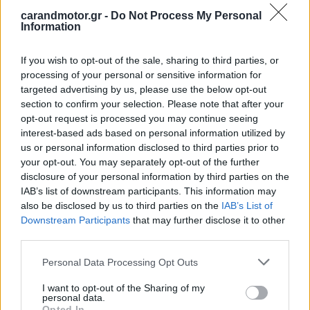
carandmotor.gr -
Do Not Process My Personal
Information
If you wish to opt-out of the sale, sharing to third parties, or
processing of your personal or sensitive information for
targeted advertising by us, please use the below opt-out
section to confirm your selection. Please note that after your
opt-out request is processed you may continue seeing
interest-based ads based on personal information utilized by
us or personal information disclosed to third parties prior to
Eκατοντάδες χιλιάδες ευρώ κοστίζει κάθε μια από τις 5
your opt-out. You may separately opt-out of the further
Rolls-Royce που ήρθαν στη χώρα μας και περιλαμβάνουν
disclosure of your personal information by third parties on the
IAB’s list of downstream participants. This information may
ανάμεσά τους 1 Dawn και 2 Phantom,
όπως επίσης και
also be disclosed by us to third parties on the
IAB’s List of
οι 4 Bentley (2 Bentayga και 2 Continental GT)
. Σε
Downstream Participants
that may further disclose it to other
ό,τι αφορά τέλος στις 3 Aston Martin, ανάμεσά τους
third parties.
περιλαμβάνονται μια DB11 και μια Vantage.
Please note that this website/app uses one or more Google
Personal Data Processing Opt Outs
services and may gather and store information including but
not limited to your visit or usage behaviour. You may click to
I want to opt-out of the Sharing of my
personal data.
grant or deny consent to Google and its third-party tags to
Opted In