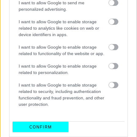
I want to allow Google to send me
personalized advertising.
I want to allow Google to enable storage
related to analytics like cookies on web or
device identifiers in apps.
Σημειώστε ότι αντίστοιχης τοποθέτησης μοντέλα
I want to allow Google to enable storage
δύσκολα βρίσκουμε στις πωλήσεις των καινούργιων
related to functionality of the website or app.
αυτοκινήτων του 2021,
εκτός ίσως από τη 1 και
I want to allow Google to enable storage
μοναδική Bentley Continental GT Cabrio που
related to personalization.
ταξινομήθηκε φέτος, το κόστος της οποίας ξεκινά
I want to allow Google to enable storage
από τα 385.000 ευρώ
.
related to security, including authentication
functionality and fraud prevention, and other
Διαβάστε επίσης
user protection.
CONFIRM