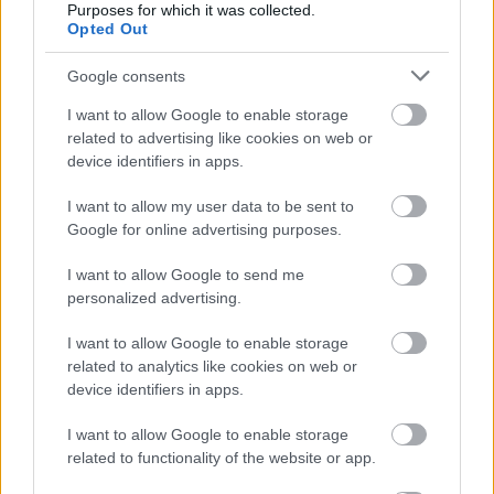
Purposes for which it was collected.
Εξίσου σημαντικό με τα παραπάνω είναι
να θυμηθούμε
Opted Out
να κλείσουμε τελευταίοι το τηλέφωνο, μέχρι να μας
Google consents
πουν οι άνθρωποι του ΕΚΑΒ
ότι δεν χρειάζονται άλλες
πληροφορίες από εμάς.
I want to allow Google to enable storage
related to advertising like cookies on web or
device identifiers in apps.
Αφού γίνουν αυτά, τότε και μόνο πλησιάζουμε τον
μοτοσυκλετιστή, ενεργώντας πλέον υπό συνθήκες
I want to allow my user data to be sent to
Google for online advertising purposes.
ασφάλειας για αυτόν, εμάς τους ίδιους, αλλά και τους
υπόλοιπους χρήστες του δρόμου. Σε αυτό το κρίσιμο
I want to allow Google to send me
σημείο, αυτό που πρέπει να έχουμε πάντα στο μυαλό μας
personalized advertising.
είναι να μην κάνουμε σε καμία περίπτωση ενέργειες για
I want to allow Google to enable storage
τις οποίες δεν είμαστε σίγουροι και μπορούν να
related to analytics like cookies on web or
προκαλέσουν μη αναστρέψιμες βλάβες στον
device identifiers in apps.
μοτοσυκλετιστή ή να αυξήσουν τον κίνδυνο απώλειας της
I want to allow Google to enable storage
ζωής του.
related to functionality of the website or app.