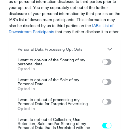
us or personal information disclosed to third parties prior to
your opt-out. You may separately opt-out of the further
disclosure of your personal information by third parties on the
IAB’s list of downstream participants. This information may
Παράλληλα με τα παραπάνω
καλούμε την Αστυνομία και
also be disclosed by us to third parties on the
IAB’s List of
το ΕΚΑΒ στο 166 ή καλούμε το 112
για να αναφέρουμε
Downstream Participants
that may further disclose it to other
third parties.
το περιστατικό δίνοντας τις σωστές πληροφορίες, οι
οποίες έχουν ως εξής:
Please note that this website/app uses one or more Google
Personal Data Processing Opt Outs
services and may gather and store information including but
not limited to your visit or usage behaviour. You may click to
I want to opt-out of the Sharing of my
-Το τηλέφωνο από το οποίο καλούμε
personal data.
grant or deny consent to Google and its third-party tags to
Opted In
-Τι περιστατικό έχει συμβεί
use your data for below specified purposes in below Google
consent section.
-Που έγινε το περιστατικό
I want to opt-out of the Sale of my
Personal Data.
-Πόσα είναι τα θύματα
Opted In
-Πότε έγινε
I want to opt-out of processing my
-Ποιος καλεί
Personal Data for Targeted Advertising.
Opted In
-Άλλες σημαντικές πληροφορίες που μπορεί να μας
ζητηθούν
I want to opt-out of Collection, Use,
Retention, Sale, and/or Sharing of my
Personal Data that Is Unrelated with the