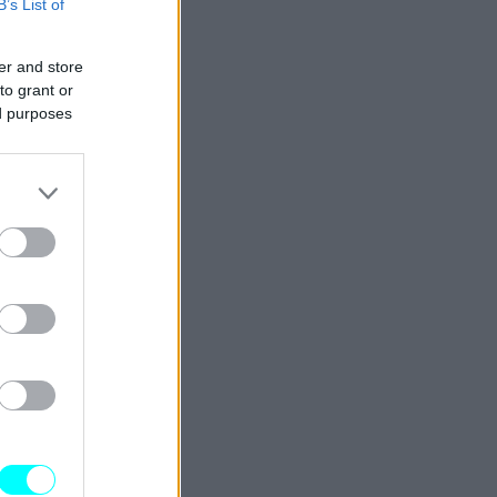
B’s List of
er and store
to grant or
ed purposes