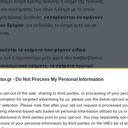
σιάζει όχημα άμεσης ανάγκης ή όχημα της τεχνικής
 και συντήρησης των οδών ή όχημα με το οποίο
γκη άμεσης βοήθειας,
υποχρεούνται να αφήνουν
του δρόμου
, για να διέλθει το όχημα αυτό και σε
νται.
ούνται τα οχήματα που φέρουν ειδικά
Με ένα ή περισσότερα μπλε φώτα που αναβοσβήνουν,
οσοκομειακά οχήματα, τα οχήματα πρώτων
τα τα Ελληνικής Αστυνομίας, της Δημοτικής
or.gr -
Do Not Process My Personal Information
ων στρατιωτικών και λιμενικών αρχών
.
to opt-out of the sale, sharing to third parties, or processing of your per
formation for targeted advertising by us, please use the below opt-out s
BUY NOW
r selection. Please note that after your opt-out request is processed y
eing interest-based ads based on personal information utilized by us or
 ΑΥΤΟΚΙΝΗΤΟ ΜΕ 0,9% ΕΠΙΤΟΚΙΟ 
disclosed to third parties prior to your opt-out. You may separately opt-
losure of your personal information by third parties on the IAB’s list of
VIP VAN ΜΟΝΟ ΜΕ 12 ΕΥΡΩ ΤΟ ΑΤΟΜΟ