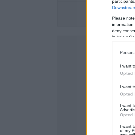
participants
Downstream 
Please note
information 
deny consent
in below Go
Persona
I want t
Opted 
I want t
Opted 
I want 
Advertis
Opted 
I want t
of my P
was col