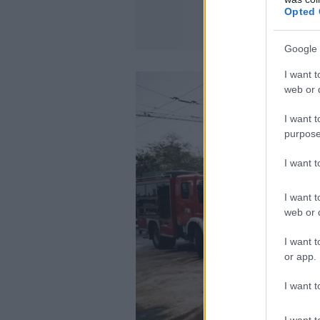
Opted 
Google 
I want t
web or d
I want t
purpose
I want 
I want t
web or d
I want t
or app.
I want t
I want t