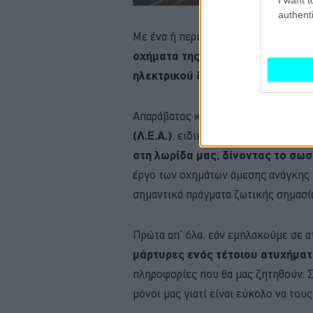
authenti
Με ένα ή περισσότερα ερυθρά φώτα 
οχήματα της πυροσβεστικής υπη
ηλεκτρικού δικτύου
, καθώς και τ
Απαράβατος κανόνας είναι ότι
δεν π
(Λ.Ε.Α.)
, ειδικά όταν η κυκλοφορία 
στη λωρίδα μας, δίνοντας το σω
έργο των οχημάτων άμεσης ανάγκης 
σημαντικά πράγματα ζωτικής σημασί
Πρώτα απ’ όλα, εάν εμπλακούμε σε α
μάρτυρες ενός τέτοιου ατυχήμα
πληροφορίες που θα μας ζητηθούν. Σ
μόνοι μας γιατί είναι εύκολο να το