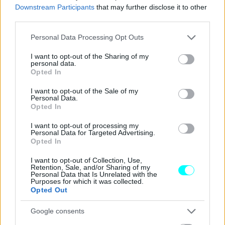
αυτοκινήτου έως και 40%
, με τους παράγοντες που
Downstream Participants
that may further disclose it to other
επηρεάζουν την κατανάλωση να είναι η ύπαρξη ή μη
third parties.
αντλίας θερμότητας και η τεχνολογία που φέρει το
Please note that this website/app uses one or more Google
Personal Data Processing Opt Outs
σύστημα κλιματισμού.
services and may gather and store information including but
not limited to your visit or usage behaviour. You may click to
I want to opt-out of the Sharing of my
personal data.
grant or deny consent to Google and its third-party tags to
Opted In
use your data for below specified purposes in below Google
consent section.
I want to opt-out of the Sale of my
Personal Data.
Opted In
I want to opt-out of processing my
Personal Data for Targeted Advertising.
Opted In
I want to opt-out of Collection, Use,
Retention, Sale, and/or Sharing of my
Personal Data that Is Unrelated with the
Purposes for which it was collected.
Opted Out
Google consents