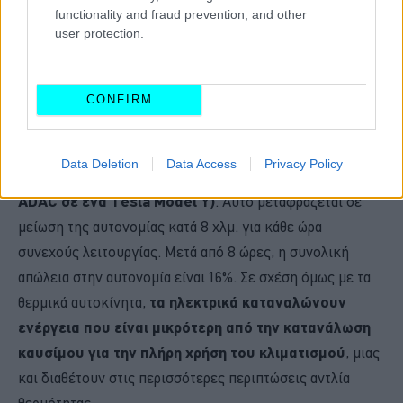
functionality and fraud prevention, and other
user protection.
CONFIRM
Στα αμιγώς ηλεκτρικά αυτοκίνητα,
η κατανάλωση
Data Deletion
Data Access
Privacy Policy
ενέργειας φτάνει τη 1,5 kWh ανά ώρα (μέτρηση
ADAC σε ένα Tesla Model Y)
. Αυτό μεταφράζεται σε
μείωση της αυτονομίας κατά 8 χλμ. για κάθε ώρα
συνεχούς λειτουργίας. Μετά από 8 ώρες, η συνολική
απώλεια στην αυτονομία είναι 16%. Σε σχέση όμως με τα
θερμικά αυτοκίνητα,
τα ηλεκτρικά καταναλώνουν
ενέργεια που είναι μικρότερη από την κατανάλωση
καυσίμου για την πλήρη χρήση του κλιματισμού
, μιας
και διαθέτουν στις περισσότερες περιπτώσεις αντλία
θερμότητας.