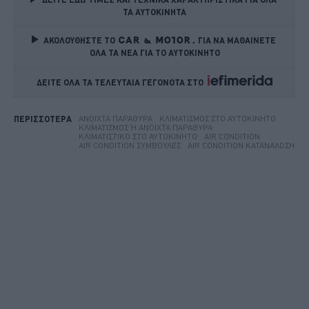
ΤΑ ΑΥΤΟΚΙΝΗΤΑ
ΑΚΟΛΟΥΘΗΣΤΕ ΤΟ
ΓΙΑ ΝΑ ΜΑΘΑΙΝΕΤΕ 
ΟΛΑ ΤΑ ΝΕΑ ΓΙΑ ΤΟ ΑΥΤΟΚΙΝΗΤΟ
ΔΕΙΤΕ ΟΛΑ ΤΑ ΤΕΛΕΥΤΑΙΑ ΓΕΓΟΝΟΤΑ ΣΤΟ    
ΑΝΟΙΧΤΆ ΠΑΡΆΘΥΡΑ
ΚΛΙΜΑΤΙΣΜΌΣ ΣΤΟ ΑΥΤΟΚΊΝΗΤΟ
ΠΕΡΙΣΣΟΤΕΡΑ
ΚΛΙΜΑΤΙΣΜΌΣ Ή ΆΝΟΙΧΤΑ ΠΑΡΆΘΥΡΑ
ΚΛΙΜΑΤΙΣΤΙΚΌ ΣΤΟ ΑΥΤΟΚΊΝΗΤΟ
AIR CONDITION
AIR CONDITION ΣΥΜΒΟΥΛΈΣ
AIR CONDITION ΚΑΤΑΝΆΛΩΣΗ