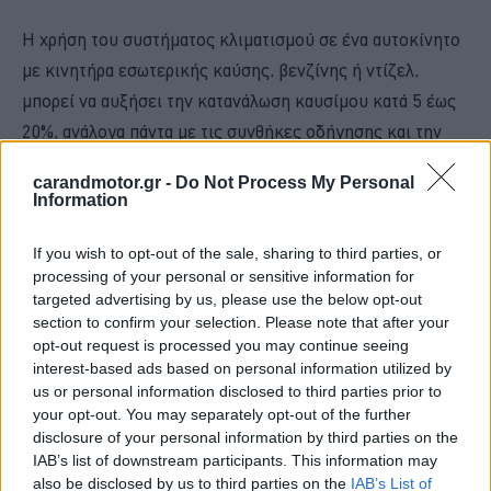
Η χρήση του συστήματος κλιματισμού σε ένα αυτοκίνητο
με κινητήρα εσωτερικής καύσης, βενζίνης ή ντίζελ,
μπορεί να αυξήσει την κατανάλωση καυσίμου κατά 5 έως
20%, ανάλογα πάντα με τις συνθήκες οδήγησης και την
απόδοση του συστήματος.
Στην πράξη αυτό σημαίνει
carandmotor.gr -
Do Not Process My Personal
επιπλέον κατανάλωση περίπου 0,5 με 1,5 λίτρου
Information
καυσίμου ανά 100 χλμ. διαδρομής
. Οι παράγοντες που
την επηρεάζουν είναι η ταχύτητα κίνησης και το πεδίο
If you wish to opt-out of the sale, sharing to third parties, or
processing of your personal or sensitive information for
κίνησης (πόλη ή αυτοκινητόδρομος), η εξωτερική
targeted advertising by us, please use the below opt-out
θερμοκρασία (όσο μεγαλύτερη είναι τόσο τα δουλεύει το
section to confirm your selection. Please note that after your
σύστημα) και φυσικά η συντήρηση που έχει
opt-out request is processed you may continue seeing
interest-based ads based on personal information utilized by
πραγματοποιηθεί στο σύστημα κλιματισμού.
us or personal information disclosed to third parties prior to
your opt-out. You may separately opt-out of the further
Στην περίπτωση υβριδικού αυτοκινήτου, η χρήση του
disclosure of your personal information by third parties on the
IAB’s list of downstream participants. This information may
συστήματος κλιματισμού
θα επηρεάσει την ηλεκτρική
also be disclosed by us to third parties on the
IAB’s List of