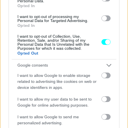
Personal Data.
Opted In
I want to opt-out of processing my
Personal Data for Targeted Advertising.
Opted In
I want to opt-out of Collection, Use,
Retention, Sale, and/or Sharing of my
Personal Data that Is Unrelated with the
Purposes for which it was collected.
Opted Out
Google consents
Αν και εφόσον σε αυτή τη δοκιμαστική περίοδο του ενός
I want to allow Google to enable storage
έτους ο οδηγός δεν εμπλακεί σε κάποιο ατύχημα,
τότε
related to advertising like cookies on web or
μόλις συμπληρώσει το 18ο έτος της ηλικίας του
device identifiers in apps.
αποκτά την κανονική άδεια οδήγησης και αίρονται οι
I want to allow my user data to be sent to
παραπάνω περιορισμοί.
Google for online advertising purposes.
I want to allow Google to send me
Το σκεπτικό γύρω από την απόφαση αυτή σχετίζεται με τη
personalized advertising.
δυνατότητα που αποκτά ένας νέος οδηγός να αποκτήσει