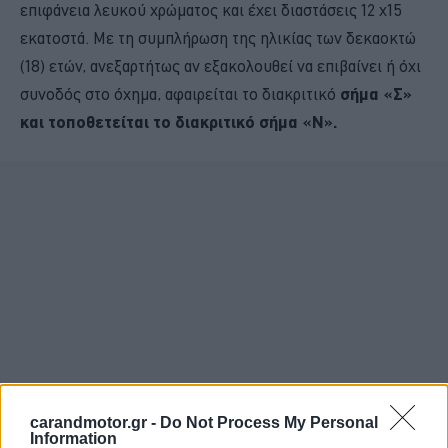
επιφάνεια λευκού χρώματος και έχει διαστάσεις 12 x15
εκατοστά. Με τη συμπλήρωση της ηλικίας των δεκαοκτώ
(18) ετών, ανεξαρτήτως αν εξακολουθεί να επιβαίνει ή όχι
συνοδός στο όχημα, αφαιρείται το διακριτικό
σήμα «Σ»
και τοποθετείται το διακριτικό σήμα «Ν».
carandmotor.gr -
Do Not Process My Personal
Information