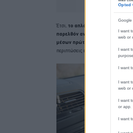
Opted 
Google 
Έτσι,
το απλό
πακέτο
των πέντε β
I want t
παρελθόν αντικαθίσταται από ένα
web or d
μέσων πρώτων βοηθειών,
με στόχ
I want t
περιπτώσεις έκτακτης ανάγκης.
purpose
I want 
I want t
web or d
I want t
or app.
I want t
I want t