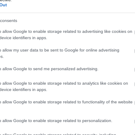
Out
consents
ασικών ειδών που είχαμε συνηθίσει στο
o allow Google to enable storage related to advertising like cookies on
 πιο πλήρες σύνολο 16 διαφορετικών υλικών και
evice identifiers in apps.
ο την καλύτερη προετοιμασία των οδηγών σε
o allow my user data to be sent to Google for online advertising
s.
to allow Google to send me personalized advertising.
o allow Google to enable storage related to analytics like cookies on
evice identifiers in apps.
o allow Google to enable storage related to functionality of the website
o allow Google to enable storage related to personalization.
o allow Google to enable storage related to security, including