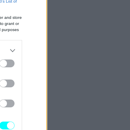
B’s List of
er and store
to grant or
ed purposes