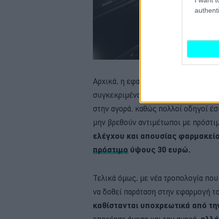
authenti
Αρχικά, η εφαρμογή του νέου μέτρου
συγκεκριμένα από την 1η Ιουλίου, γ
στην αγορά, καθώς πολλοί οδηγοί έ
μην βρεθούν αντιμέτωποι με πρόστιμ
ελέγχου και απουσίας φαρμακείο
πρόστιμο
ύψους 30 ευρώ.
Τελικά όμως, με νέα τροπολογία πο
να δοθεί παράταση στην εφαρμογή τ
καθίστανται υποχρεωτικά από την
αλλά