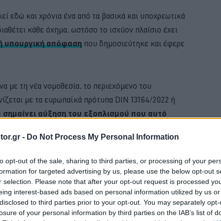
εί εδώ και χρόνια ένα από τα βασικά και υποχρεωτικά
ιαθέτει κάθε όχημα, ωστόσο το ισχύον πλαίσιο έχει
κή υπουργική απόφαση
που δημοσιεύτηκε και έφερε
α με τη νέα νομοθεσία, το περιεχόμενο του
νίζεται με τα ευρωπαϊκά πρότυπα DIN 13164/2022 ή
ά σημαίνει αύξηση του εξοπλισμού που αυτό
or.gr -
Do Not Process My Personal Information
BUY NOW
to opt-out of the sale, sharing to third parties, or processing of your per
formation for targeted advertising by us, please use the below opt-out s
Η ΝΕΑ MERCEDES GLB 
r selection. Please note that after your opt-out request is processed y
eing interest-based ads based on personal information utilized by us or
FABIA ME 119 ΕΥΡΩ ΤΟ ΜΗΝΑ 
disclosed to third parties prior to your opt-out. You may separately opt-
losure of your personal information by third parties on the IAB’s list of
Ε ΤΑ ΝΕΑ ΜΟΝΤΕΛΑ ΤΗΣ BMW 