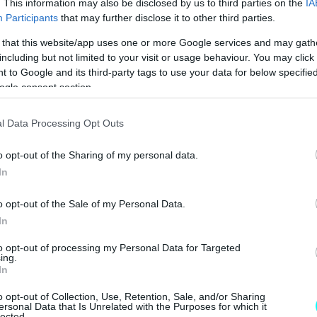
. This information may also be disclosed by us to third parties on the
IA
Participants
that may further disclose it to other third parties.
 4 ΕΠΙΣΤΡΕΦΕΙ -ΠΟΣΟ ΚΟΣΤΙΖΕΙ 
 that this website/app uses one or more Google services and may gath
including but not limited to your visit or usage behaviour. You may click 
 to Google and its third-party tags to use your data for below specifi
ogle consent section.
l Data Processing Opt Outs
o opt-out of the Sharing of my personal data.
In
o opt-out of the Sale of my Personal Data.
In
to opt-out of processing my Personal Data for Targeted
ing.
In
o opt-out of Collection, Use, Retention, Sale, and/or Sharing
ersonal Data that Is Unrelated with the Purposes for which it
lected.